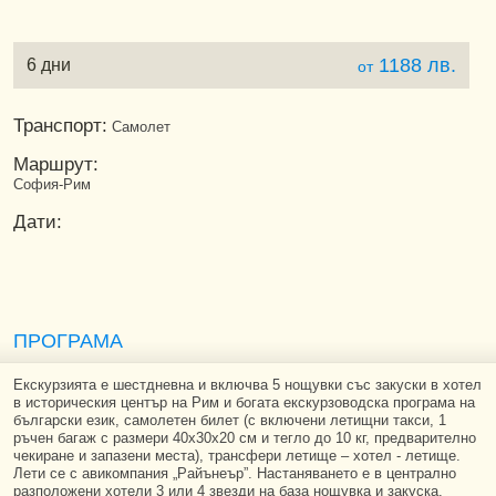
1188 лв.
6 дни
от
Транспорт:
Самолет
Маршрут:
София-Рим
Дати:
ПРОГРАМА
Екскурзията е шестдневна и включва 5 нощувки със закуски в хотел
в историческия център на Рим и богата екскурзоводска програма на
български език, самолетен билет (с включени летищни такси, 1
ръчен багаж с размери 40х30х20 см и тегло до 10 кг, предварително
чекиране и запазени места), трансфери летище – хотел - летище.
Лети се с авикомпания „Райънеър”. Настаняването е в централно
разположени хотели 3 или 4 звезди на база нощувка и закуска.