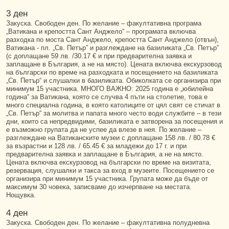
3 ден
Закуска. Свободен ден. По желание – факултативна програма
„Ватикана и крепостта Сант Анджело“ – програмата включва
разходка по моста Сант Анджело, крепостта Сант Анджело (отвън),
Ватикана - пл. „Св. Петър” и разглеждане на базиликата „Св. Петър”
(с доплащане 59 лв. /30.17 € и при предварителна заявка и
заплащане в България, а не на място). Цената включва екскурзовод
на български по време на разходката и посещението на базиликата
„Св. Петър“ и слушалки в базиликата. Обиколката се организира при
минимум 15 участника. МНОГО ВАЖНО: 2025 година е „юбилейна
година“ за Ватикана, която се случва 4 пъти на столетие, това е
много специална година, в която католиците от цял свят се стичат в
„Св. Петър“ за молитва и папата много често води службите – в тези
дни, които са непредвидими, базиликата е затворена за посещения и
е възможно групата да не успее да влезе в нея. По желание –
разглеждане на Ватиканските музеи с доплащане 158 лв. / 80.78 €
за възрастни и 128 лв. / 65.45 € за младежи до 17 г. и при
предварителна заявка и заплащане в България, а не на място.
Цената включва екскурзовод на български по време на визитата,
резервация, слушалки и такса за вход в музеите. Посещението се
организира при минимум 15 участника. Групата може да бъде от
максимум 30 човека, записваме до изчерпване на местата.
Нощувка.
4 ден
Закуска. Свободен ден. По жeлание – факултативна полудневна