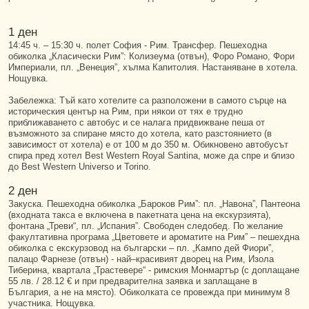
1 ден
14:45 ч. – 15:30 ч. полет София - Рим. Трансфер. Пешеходна
обиколка „Класически Рим”: Колизеума (отвън), Форо Романо, Фори
Империали, пл. „Венеция”, хълма Капитолия. Настаняване в хотела.
Нощувка.
Забележка: Тъй като хотелите са разположени в самото сърце на
историческия център на Рим, при някои от тях е трудно
приближаването с автобус и се налага придвижване пеша от
възможното за спиране място до хотела, като разстоянието (в
зависимост от хотела) е от 100 м до 350 м. Обикновено автобусът
спира пред хотел Best Western Royal Santina, може да спре и близо
до Best Western Universo и Torino.
2 ден
Закуска. Пешеходна обиколка „Бароков Рим”: пл. „Навона”, Пантеона
(входната такса е включена в пакетната цена на екскурзията),
фонтана „Треви“, пл. „Испания”. Свободен следобед. По желание
факултативна програма „Цветовете и ароматите на Рим” – пешехдна
обиколка с екскурзовод на български – пл. „Кампо дей Фиори”,
палацо Фарнезе (отвън) - най–красивият дворец на Рим, Изола
Тиберина, квартала „Трастевере“ - римския Монмартър (с доплащане
55 лв. / 28.12 € и при предварителна заявка и заплащане в
България, а не на място). Обиколката се провежда при минимум 8
участника. Нощувка.