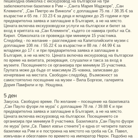
пешеходна обиколка с екскурзовод на български на три
забележителни базилики в Рим – „Санта Мария Маджоре”, „Сан
Клементе”, „Сан Пиетро ин Винколи” с доплащане 75 лв. / 38.35 € за
възрастни и 65 лв. / 33.23 € за деца и младежи до 25 години и при
предварителна заявка и заплащане в България, а не на място.
Цената включва екскурзоводски услуги на български и билет за
вход в криптата на „Сан Клементе”, където се намира гробът на Св.
Кирил. Обиколката се провежда при минимум 15 участника.
Следобед - по желание – разглеждане на Капитолийските музеи с
доплащане 108 лв. / 55.22 € за възрастни и 88 лв. / 44.99 € за
младежи до 17 г. и при предварителна заявка и заплащане в
България, а не на място. Цената включва екскурзовод на български
по време на визитата, резервация, слушалки и такса за вход в
музеите. Посещението се организира при минимум 15 участника.
Групата може да бъде от максимум 25 човека, записваме до
изчерпване на местата. Свободен следобед. Възможност за
самостоятелно посещение на музеи – Вила Боргезе, галерията
Дория Памфили и пр. Нощувка.
5 ден
Закуска. Свободно време. По желание – посещение на базиликата
„Сан Пауло фуори ле мура” с доплащане 78 лв. / 39.88 € и при
предварителна заявка и заплащане в България, а не на място.
Цената включва екскурзовод на български. Посещението се
организира при минимум 8 участника. Базиликата „Сан Пауло фуори
ле мура” (или „Св. Павел извън стените”) е една от четирите папски
базилики на Рим и е построена на мястото на гроба на Св. Павел,
измъчван и обезглавен по времето на император Нерон. Подобно на