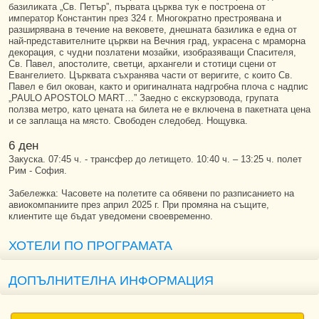
базиликата „Св. Петър”, първата църква тук е построена от
император Константин през 324 г. Многократно престроявана и
разширявана в течение на вековете, днешната базилика е една от
най-представителните църкви на Вечния град, украсена с мраморна
декорация, с чудни позлатени мозайки, изобразяващи Спасителя,
Св. Павел, апостолите, светци, архангели и стотици сцени от
Евангелието. Църквата съхранява части от веригите, с които Св.
Павел е бил окован, както и оригиналната надгробна плоча с надпис
„PAULO APOSTOLO MART…” Заедно с екскурзовода, групата
ползва метро, като цената на билета не е включена в пакетната цена
и се заплаща на място. Свободен следобед. Нощувка.
6 ден
Закуска. 07:45 ч. - трансфер до летището. 10:40 ч. – 13:25 ч. полет
Рим - София.
Забележка: Часовете на полетите са обявени по разписанието на
авиокомпаниите през април 2025 г. При промяна на същите,
клиентите ще бъдат уведомени своевременно.
ХОТЕЛИ ПО ПРОГРАМАТА
ДОПЪЛНИТЕЛНА ИНФОРМАЦИЯ