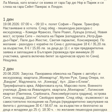
Ла Манша, като влакът се взима от гара Гар дю Нор в Париж и се
слиза на гара Сейнт Панкрас в Лондон.
1 ден
19.08.2026: 07:00 ч. - 09:10 ч. полет София – Париж. Трансфер.
Настаняване в хотела. След обяд - пешеходна разходка с
екскурзовод – Комеди Франсез, Пале Роаял, Лувъра (отвън), Новия
мост, острова Сите – люлката на Париж (катедралата „Нотр-Дам-
дьо-Пари”, Пале дьо Жюстис, Светия параклис, Консиержери). По
желание - разходка с корабче по Сена с доплащане 18 € / 35,20 лв.
за възрастни, 8 € / 15,65 лв. за деца до 11 г. и при предварителна
заявка и заплащане в България (провежда при минимум 20
участника, цената включва билет за едночасов круиз по Сена).
Нощувка.
2 ден
20.08.2026: Закуска. Панорамна обиколка на Париж с автобус и
екскурзовод: квартала „Монмартър”, Мулен Руж, Гранд Опера, пл.
„Вандом”, Мадлената, пл. „Конкорд”, бул. „Шан-з-Елизе“,
Триумфалната арка, Айфеловата кула, Марсово поле, Военното
училище, Дома на Инвалидите, квартала „Монпарнас“, Латинския
квартал (Пантеона, Сорбоната, Люксембургската градина), острова
Сите, площад „Шатле”. Свободно време. След обяд - възможност за
самостоятелно посещение на Лувъра (предварително закупуване на
билета с доплащане 30 € / 58,67 лв. за възрастен и безплатно за
деца и младежи до 25 г). 18:30 ч. - по желание пешеходна разходка