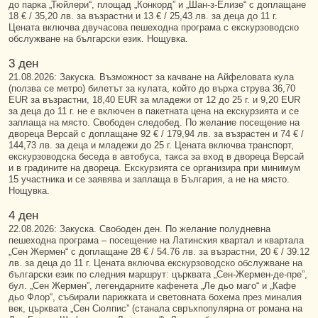
до парка „Тюйлери“, площад „Конкорд” и „Шан-з-Елизе“ с доплащане
18 € / 35,20 лв. за възрастни и 13 € / 25,43 лв. за деца до 11 г.
Цената включва двучасова пешеходна програма с екскурзоводско
обслужване на български език. Нощувка.
3 ден
21.08.2026: Закуска. Възможност за качване на Айфеловата кула
(ползва се метро) билетът за кулата, който до върха струва 36,70
EUR за възрастни, 18,40 EUR за младежи от 12 до 25 г. и 9,20 EUR
за деца до 11 г. не е включен в пакетната цена на екскурзията и се
заплаща на място. Свободен следобед. По желание посещение на
двореца Версай с доплащане 92 € / 179,94 лв. за възрастен и 74 € /
144,73 лв. за деца и младежи до 25 г. Цената включва транспорт,
екскурзоводска беседа в автобуса, такса за вход в двореца Версай
и в градините на двореца. Екскурзията се организира при минимум
15 участника и се заявява и заплаща в България, а не на място.
Нощувка.
4 ден
22.08.2026: Закуска. Свободен ден. По желание полудневна
пешеходна програма – посещение на Латинския квартал и квартала
„Сен Жермен“ с доплащане 28 € / 54.76 лв. за възрастни, 20 € / 39.12
лв. за деца до 11 г. Цената включва екскурзоводско обслужване на
български език по следния маршрут: църквата „Сен-Жермен-де-пре”,
бул. „Сен Жермен”, легендарните кафенета „Ле дьо маго“ и „Кафе
дьо Флор“, събирали парижката и световната бохема през миналия
век, църквата „Сен Сюлпис” (станала свръхпопулярна от романа на