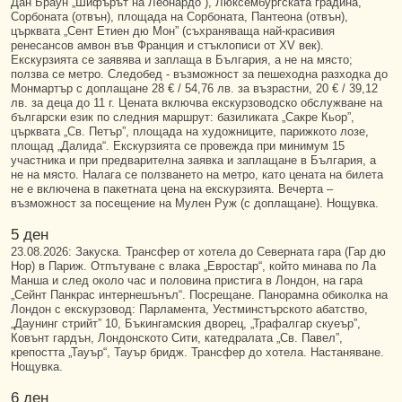
Дан Браун „Шифърът на Леонардо”), Люксембургската градина,
Сорбоната (отвън), площада на Сорбоната, Пантеона (отвън),
църквата „Сент Етиен дю Мон” (съхраняваща най-красивия
ренесансов амвон във Франция и стъклописи от XV век).
Екскурзията се заявява и заплаща в България, а не на място;
ползва се метро. Следобед - възможност за пешеходна разходка до
Монмартър с доплащане 28 € / 54,76 лв. за възрастни, 20 € / 39,12
лв. за деца до 11 г. Цената включва екскурзоводско обслужване на
български език по следния маршрут: базиликата „Сакре Кьор”,
църквата „Св. Петър”, площада на художниците, парижкото лозе,
площад „Далида“. Екскурзията се провежда при минимум 15
участника и при предварителна заявка и заплащане в България, а
не на място. Налага се ползването на метро, като цената на билета
не е включена в пакетната цена на екскурзията. Вечерта –
възможност за посещение на Мулен Руж (с доплащане). Нощувка.
5 ден
23.08.2026: Закуска. Трансфер от хотела до Северната гара (Гар дю
Нор) в Париж. Отпътуване с влака „Евростар“, който минава по Ла
Манша и след около час и половина пристига в Лондон, на гара
„Сейнт Панкрас интернешънъл“. Посрещане. Панорамна обиколка на
Лондон с екскурзовод: Парламента, Уестминстърското абатство,
„Даунинг стрийт” 10, Бъкингамския дворец, „Трафалгар скуеър”,
Ковънт гардън, Лондонското Сити, катедралата „Св. Павел”,
крепостта „Тауър“, Тауър бридж. Трансфер до хотела. Настаняване.
Нощувка.
6 ден