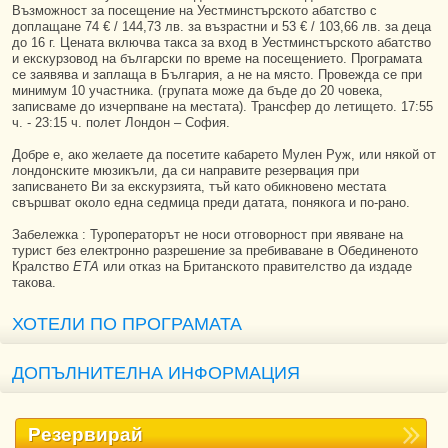
Възможност за посещение на Уестминстърското абатство с
доплащане 74 € / 144,73 лв. за възрастни и 53 € / 103,66 лв. за деца
до 16 г. Цената включва такса за вход в Уестминстърското абатство
и екскурзовод на български по време на посещението. Програмата
се заявява и заплаща в България, а не на място. Провежда се при
минимум 10 участника. (групата може да бъде до 20 човека,
записваме до изчерпване на местата). Трансфер до летището. 17:55
ч. - 23:15 ч. полет Лондон – София.
Добре е, ако желаете да посетите кабарето Мулен Руж, или някой от
лондонските мюзикъли, да си направите резервация при
записването Ви за екскурзията, тъй като обикновено местата
свършват около една седмица преди датата, понякога и по-рано.
Забележка : Туроператорът не носи отговорност при явяване на
турист без електронно разрешение за пребиваване в Обединеното
Кралство
ЕТА
или отказ на Британското правителство да издаде
такова.
ХОТЕЛИ ПО ПРОГРАМАТА
ДОПЪЛНИТЕЛНА ИНФОРМАЦИЯ
Резервирай