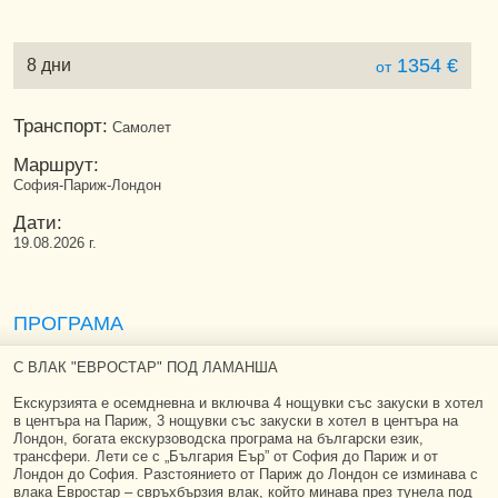
1354 €
8 дни
от
Транспорт:
Самолет
Маршрут:
София-Париж-Лондон
Дати:
19.08.2026 г.
ПРОГРАМА
С ВЛАК "ЕВРОСТАР" ПОД ЛАМАНША
Екскурзията е осемдневна и включва 4 нощувки със закуски в хотел
в центъра на Париж, 3 нощувки със закуски в хотел в центъра на
Лондон, богата екскурзоводска програма на български език,
трансфери. Лети се с „България Еър” от София до Париж и от
Лондон до София. Разстоянието от Париж до Лондон се изминава с
влака Евростар – свръхбързия влак, който минава през тунела под