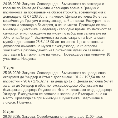
24.08.2026: Закуска. Свободен ден. Възможност за разходка с
корабче по Темза до Гринуич и свободно време в Гринуич с
възможност за посещение на обсерваторията, военноморския с
доплащане 71 € / 138.86 лв. на човек. Цената включва билет за
корабчето до Гринуич и екскурзовод на български. Екскурзията се
заявява и заплаща в България, а не на място. Провежда се при
минимум 6 участника. Следобед - свободно време. Възможност за
самостоятелно посещение на музеи по избор или за качване на
„Окото на Лондон“. Възможност за разглеждане на Британския
музей с доплащане 25 € / 48.90 лв. на човек. Цената включва
двучасова обиколка на музея с екскурзовод на български.
Участието в разглеждането на Британския музей се заявява и
заплаща в България, а не на място. Провежда се при минимум 10
участника. Нощувка.
7 ден
25.08.2026: Закуска. Свободен ден. Възможност за целодневна
екскурзия до Уиндзор и Итън с доплащане 101 € / 197,54 лв. за
възрастни и 90 € / 176,02 лв. за деца до 17 г. Цената включва билет
за влак до Уиндзор и обратно, екскурзоводско обслужване на
български в двореца Уиндзор и в Итън и таксата за вход в двореца
Уиндзор. Екскурзията се заявява и заплаща в България, а не на
място. Провежда се при минимум 10 участника. Завръщане в
Лондон. Нощувка.
8 ден
26.08.2025: Закуска. Освобождаване на хотела до 11:00 часа.