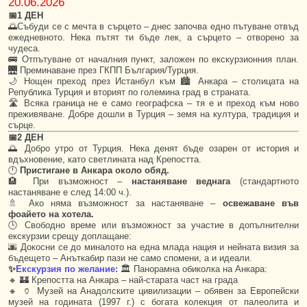
20.06.2026
📅1 ДЕН
🌅Събуди се с мечта в сърцето – днес започва едно пътуване отвъд
ежедневното. Нека пътят ти бъде лек, а сърцето – отворено за
чудеса.
🚌 Отпътуване от началния пункт, заложен по екскурзионния план.
🌉 Преминаване през ГКПП България/Турция.
🌙 Нощен преход през Истанбул към 🏙️ Анкара – столицата на
Република Турция и вторият по големина град в страната.
🛣️ Всяка граница не е само географска – тя е и преход към ново
преживяване. Добре дошли в Турция – земя на култура, традиция и
сърце.
📅2 ДЕН
🌅 Добро утро от Турция. Нека денят бъде озарен от история и
вдъхновение, като светлината над Крепостта.
🕛
Пристигане в Анкара около обяд.
🏨 При възможност –
настаняване веднага
(стандартното
настаняване е след 14:00 ч.).
🚿 Ако няма възможност за настаняване –
освежаване във
фоайето на хотела.
🕒 Свободно време или възможност за участие в допълнителни
екскурзии срещу доплащане:
🌆 Докосни се до миналото на една млада нация и нейната визия за
бъдещето – Анъткабир пази не само спомени, а и идеали.
✨
Екскурзия по желание:
🏛️ Панорамна обиколка на Анкара:
🔸 🏰 Крепостта на Анкара – най-старата част на града
🔸 🏺 Музей на Анадолските цивилизации – обявен за Европейски
музей на годината (1997 г.) с богата колекция от палеолита и