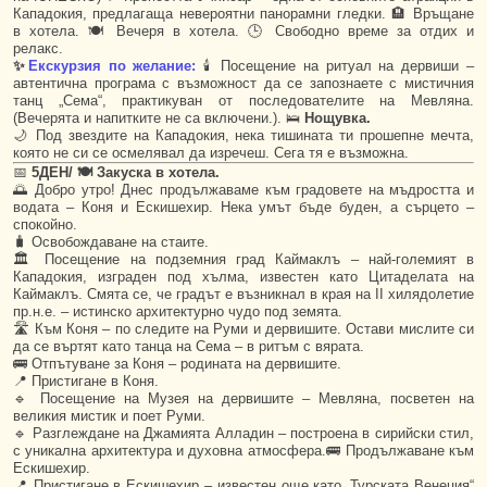
Кападокия, предлагаща невероятни панорамни гледки. 🏨 Връщане
в хотела. 🍽 Вечеря в хотела. 🕒 Свободно време за отдих и
релакс.
✨
Екскурзия по желание:
🕯 Посещение на ритуал на дервиши –
автентична програма с възможност да се запознаете с мистичния
танц „Сема“, практикуван от последователите на Мевляна.
(Вечерята и напитките не са включени.). 🛌
Нощувка.
🌙 Под звездите на Кападокия, нека тишината ти прошепне мечта,
която не си се осмелявал да изречеш. Сега тя е възможна.
📅
5ДЕН/ 🍽 Закуска в хотела.
🌅 Добро утро! Днес продължаваме към градовете на мъдростта и
водата – Коня и Ескишехир. Нека умът бъде буден, а сърцето –
спокойно.
🧳 Освобождаване на стаите.
🏛 Посещение на подземния град Каймаклъ – най-големият в
Кападокия, изграден под хълма, известен като Цитаделата на
Каймаклъ. Смята се, че градът е възникнал в края на II хилядолетие
пр.н.е. – истинско архитектурно чудо под земята.
🛣️ Към Коня – по следите на Руми и дервишите. Остави мислите си
да се въртят като танца на Сема – в ритъм с вярата.
🚌 Отпътуване за Коня – родината на дервишите.
📍 Пристигане в Коня.
🔹 Посещение на Музея на дервишите – Мевляна, посветен на
великия мистик и поет Руми.
🔹 Разглеждане на Джамията Алладин – построена в сирийски стил,
с уникална архитектура и духовна атмосфера.🚌 Продължаване към
Ескишехир.
📍 Пристигане в Ескишехир – известен още като „Турската Венеция“