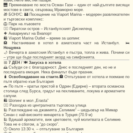
известните местни пазари.
🌉 Преминаване по моста Осман Гази – един от най-дългите висящи
мостове в света, свързващ Мраморно море.
🎁 БОНУС: 🏰 Посещение на Viaport Marina – модерен развлекателен
и търговски комплекс:
🦁 Парк на лъвовете
🏴‍☠️ Пиратски остров – Истанбулският Дисниленд
🐠 Аквариумът на Виапорт
🛍 Viaport Marina Outlet – време за шопинг.
🏨 Настаняване в хотел в азиатската част на Истанбул. 🛌
Нощувка
🌙 Вечерта в азиатския Истанбул е пъстра, топла и жива. Почини си
– утре ще бъде последният акорд на симфонията.
📅
7 ДЕН
/ 🍽
Закуска в хотела
🌅 Събуди се с благодарност. Днес е последният ден, но не и
последната емоция. Нека финалът бъде празник.
🧳
Освобождаване на стаите.🏨
Отпътуване от хотела и поемане по
пътя обратно към България
🚗 По пътя – кратък престой в Одрин (Едирне) – втората османска
столица след Бурса, градът на пехливаните, локума и ароматните
сапуни.
🛍 Шопинг в мол „Erasta”
🚶‍♂️ Разходка из централната търговска улица
🕌 Разглеждане на джамията „Селимие“ – шедьовър на Мимар
Синан с най-високите минарета в Турция (70.9 м)
🕌 Вдишай ароматите, виж цветовете, чуй молитвата в Селимие.
Това не е сбогом, а “до скоро”.
🕒 Около 13:30 ч. – отпътуване за България