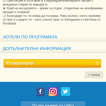
🕘 Пристигане в България в следобедните/вечерните часове с
междинни спирки по маршрута
💫 Край на екскурзията – време за отдих, споделяне на незабравими
емоции и спомени!
🌙 Благодаря ти, че избра да пътуваш. Нека всичко, което преживя,
остане в сърцето ти – като златен прах от Кападокия и светлина от
Босфора.
ХОТЕЛИ ПО ПРОГРАМАТА
ДОПЪЛНИТЕЛНА ИНФОРМАЦИЯ
Резервирай
назад
Пълен размер на сайта