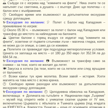
🌅 Събуди се с изгрева над "комините на феите". Нека очите ти се
напълнят със светлина, а душата – с възторг. Днес ще полетиш – с
балон или с въображение.
🕒 Свободно време или възможност за допълнителни екскурзии
срещу доплащане.
✨
Екскурзия по желание:
🎈 Полет с Балон над Кападокия –
преживяване по изгрев:
🕠 Около 05:30 ч. – възможност за полет с балон над Кападокия или
трансфер до мястото за наблюдение на балоните.
🌄 Цветни балони с горещ въздух се издигат над “комините на
феите”, осветени от първите слънчеви лъчи – магична гледка, която
не може да се опише, а само да се изживее.
☁ Полетите се провеждат при подходящи метеорологични условия.
Цената се заплаща на място – от 180 до 350 евро /от 352.04 лв до
684.54 лв..
✨
Екскурзия по желание:
📷 Възможност за трансфер само за
снимки – за тези, които не желаят да летят.
🍽 Закуска в хотела (за тези, които не са летели или след връщане
от балоните).
⛅ Всеки камък тук крие молитва. Всеки завой – история. Усети
магията на това място с всяка крачка.
🕒 Свободно време разходки или възможност за допълнителни
екскурзии срещу доплащане.
✨
Екскурзия по желание:
🕘 Целодневна обиколка на Кападокия,
включваща: 🔹 Долината на гълъбите 🔹 Национален парк „Гьореме“
– музей под открито небе с уникални скални църкви от IV век,
включително Църквата с ябълката и Тъмната църква (под егидата
на ЮНЕСКО)🔹 Крепостта Учхисар – една от основните атракции в