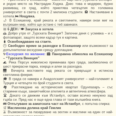
и родно място на Настрадин Ходжа. Днес това е модерен, бурно
развиващ се град, който приютява четвъртия по големина
университет в света с почти 2 милиона студенти. 🏨 Настаняване в
хотела.
🛌 Нощувка.
🌙 В Ескишехир, край реката и светлините, намери онзи миг на
вътрешен мир, който ще остане с теб завинаги.
📅
6 ДЕН
/ 🍽
Закуска в хотела
🌅 Добро утро от „Турската Венеция“! Започни деня с усмивка – и с
фотоапарат, защото всеки кадър тук е картина.
🧳
Освобождаване на стаите.
🕒
Свободно време за разходки в Ескишехир
или възможност за
допълнителни екскурзии срещу доплащане.
✨
Екскурзия по желание:
🏙
Панорамна обиколка на Ескишехир
– “Турската Венеция”
🌊 Река Порсук живописно преминава през града, заобиколена от
шест прекрасни парка, езерца и алеи за разходка.
🌉 Вечерта мостовете над реката се превръщат в истинска
светлинна феерия.
🎓 В града се намира и Анадолският университет – най-големият в
Турция и четвърти по брой студенти в света.
🏘 Разглеждане на историческия квартал Одунпазаръ – със
старинни къщи, занаятчийски ателиета и автентична атмосфера.
🛣️ Докато се движим към Истанбул, остави всичко ненужно зад
гърба си. Пред нас е още една глава от тази вълшебна книга.
🚌
Отпътуване за азиатската част на Истанбул
, с попътна спирка:
🛒
Маслинова долина край Гемлик
🫒 Възможност за пазаруване на зехтин и маслини на един от най-