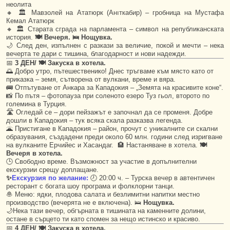
неолита
🔸 🏛️ Мавзолей на Ататюрк (Анıткабир) – гробница на Мустафа
Кемал Ататюрк
🔸 🏛️ Старата сграда на парламента – символ на републиканската
история.
🍽️ Вечеря. 🛌 Нощувка.
🌙 След ден, изпълнен с разкази за величие, покой и мечти – нека
вечерта те дари с тишина, благодарност и нови надежди.
📅
3 ДЕН/ 🍽 Закуска в хотела.
🌅 Добро утро, пътешественико! Днес тръгваме към място като от
приказка – земя, сътворена от вулкани, време и вяра.
🚌 Отпътуване от Анкара за Кападокия – „Земята на красивите коне“.
📸 По пътя – фотопауза при соленото езеро Туз гьол, второто по
големина в Турция.
🛣️ Огледай се – дори пейзажът е започнал да се променя. Добре
дошли в Кападокия – тук всяка скала разказва легенда.
🌋 Пристигане в Кападокия – район, прочут с уникалните си скални
образувания, създадени преди около 60 млн. години след изригване
на вулканите Ерчийес и Хасандаг. 🏨 Настаняване в хотела.
🍽
Вечеря в хотела.
🕒 Свободно време. Възможност за участие в допълнителни
екскурзии срещу доплащане.
✨
Екскурзия по желание:
🕗 20:00 ч. – Турска вечер в автентичен
ресторант с богата шоу програма и фолклорни танци.
🧆 Меню: ядки, плодова салата и безлимитни напитки местно
производство (вечерята не е включена). 🛌
Нощувка.
🌙Нека тази вечер, обгърната в тишината на каменните долини,
остане в сърцето ти като спомен за нещо истинско и красиво.
📅
4 ДЕН/ 🍽 Закуска в хотела.