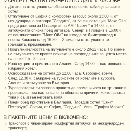
МАРШРУТ НА ПЪТУВАНЕТО ПО ДАТИ И ЧАСОВЕ:
Датите на отпътуване са обявени в ценовите таблици за всеки
хотел.
Отпътуване от София с комфортен автобус около 13:00 ч. от
международна автогара "Сердика", от бензиностанция "Макс Ойл"
преди разклона за Пазарджик на АМ "Тракия" в 14:00 ч., от
автобусната спирка пред автогара "Север" в Пловдив в 15:00 ч.,
от бензиностанция "Макс Ойл" на изхода от Димитровград в
посока Хасково след 16:30 ч. Харманли отпътуване към
границата, преминаване.
Продължителността на пътуването е около 20-22 часа. По време
на пътуването се правят почивки на предвидените за целта места
на всеки 2,5 - 3 часа.
Рано сутринта пристигане в Алания. След 14.00 ч. настаняване в
избрания хотел.
Освобождаване на хотела до 12.00 часа. Свободно време.
След 12.30 ч. събиране на туристите от хотелите в курорта
Алания и отпътуване за България.
Туроператорът си запазва правото да промени часа на тръгване и
превозвача, при настъпване на обективни причини, които налагат
това и са извън неговата воля.
Преди обед пристигане в България. Пловдив хотел “Санкт
Петербург”, София, от София, “Сердика” - бивш "Трафик Маркет"
В ПАКЕТНИТЕ ЦЕНИ Е ВКЛЮЧЕНО:
Транспорт с лицензирани комфортни автобуси за международен
транспорт;