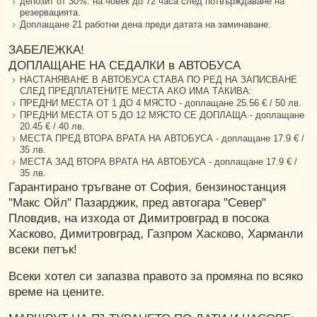
депозит от 30%. на човек до 72 часа след потвърждаване на
резервацията.
Доплащане 21 работни дена преди датата на заминаване.
ЗАБЕЛЕЖКА!
ДОПЛАЩАНЕ НА СЕДАЛКИ в АВТОБУСА
НАСТАНЯВАНЕ В АВТОБУСА СТАВА ПО РЕД НА ЗАПИСВАНЕ
СЛЕД ПРЕДПЛАТЕНИТЕ МЕСТА АКО ИМА ТАКИВА:
ПРЕДНИ МЕСТА ОТ 1 ДО 4 МЯСТО - доплащане 25.56 € / 50 лв.
ПРЕДНИ МЕСТА ОТ 5 ДО 12 МЯСТО СЕ ДОПЛАЩА - доплащане
20.45 € / 40 лв.
МЕСТА ПРЕД ВТОРА ВРАТА НА АВТОБУСА - доплащане 17.9 € /
35 лв.
МЕСТА ЗАД ВТОРА ВРАТА НА АВТОБУСА - доплащане 17.9 € /
35 лв.
Гарантирано тръгване от София, бензиностанция
"Макс Ойл" Пазарджик, пред автогара "Север"
Пловдив, на изхода от Димитровград в посока
Хасково, Димитровград, Газпром Хасково, Харманли
всеки петък!
Всеки хотел си запазва правото за промяна по всяко
време на цените.