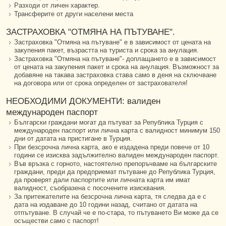
Разходи от личен характер.
Трансферите от други населени места
ЗАСТРАХОВКА "ОТМЯНА НА ПЪТУВАНЕ".
Застраховка "Отмяна на пътуване" е в зависимост от цената на
закупения пакет, възрастта на туриста и срока за анулация.
Застраховка "Отмяна на пътуване"- доплащането е в зависимост
от цената на закупения пакет и срока на анулация. Възможност за
добавяне на такава застраховка става само в деня на сключване
на договора или от срока определен от застрахователя!
НЕОБХОДИМИ ДОКУМЕНТИ: валиден
международен паспорт
Български граждани могат да пътуват за Република Турция с
международен паспорт или лична карта с валидност минимум 150
дни от датата на пристигане в Турция.
При безсрочна лична карта, ако е издадена преди повече от 10
години се изисква задължително валиден международен паспорт.
Във връзка с горното, настоятелно препоръчваме на българските
граждани, преди да предприемат пътуване до Република Турция,
да проверят дали паспортите или личната карта им имат
валидност, съобразена с посочените изисквания.
За притежателите на безсрочна лична карта, тя следва да е с
дата на издаване до 10 години назад, считано от датата на
отпътуване. В случай че е по-стара, то пътуването Ви може да се
осъществи само с паспорт!