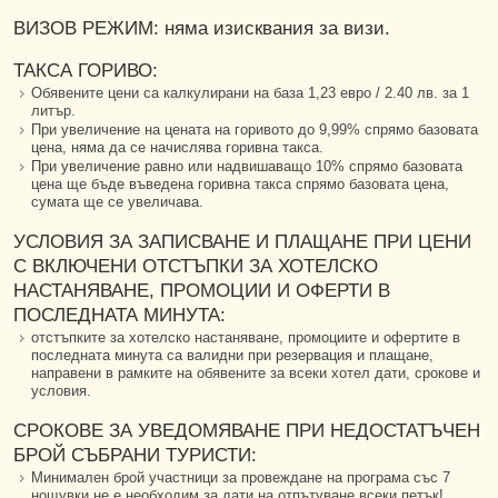
ВИЗОВ РЕЖИМ: няма изисквания за визи.
ТАКСА ГОРИВО:
Обявените цени са калкулирани на база 1,23 евро / 2.40 лв. за 1
литър.
При увеличение на цената на горивото до 9,99% спрямо базовата
цена, няма да се начислява горивна такса.
При увеличение равно или надвишаващо 10% спрямо базовата
цена ще бъде въведена горивна такса спрямо базовата цена,
сумата ще се увеличава.
УСЛОВИЯ ЗА ЗАПИСВАНЕ И ПЛАЩАНЕ ПРИ ЦЕНИ
С ВКЛЮЧЕНИ ОТСТЪПКИ ЗА ХОТЕЛСКО
НАСТАНЯВАНЕ, ПРОМОЦИИ И ОФЕРТИ В
ПОСЛЕДНАТА МИНУТА:
отстъпките за хотелско настаняване, промоциите и офертите в
последната минута са валидни при резервация и плащане,
направени в рамките на обявените за всеки хотел дати, срокове и
условия.
СРОКОВЕ ЗА УВЕДОМЯВАНЕ ПРИ НЕДОСТАТЪЧЕН
БРОЙ СЪБРАНИ ТУРИСТИ:
Минимален брой участници за провеждане на програма със 7
нощувки не е необходим за дати на отпътуване всеки петък!