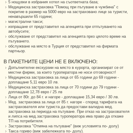
5 нощувки в избрания хотел на съответната база;
Медицинска застраховка "Помощ при пътуване в чужбина" с
покритие в размер на 5000 евро на застраховано лице за туристи,
ненавършили 65 години;
магистрални такси;
изпращане от представител на агенцията при отпътуването на
автобусите;
обслужване от представител на агенцията през цялото време на
пътуването.
обслужване на място в Турция от представител на фирмата
партньор.
В ПАКЕТНИТЕ ЦЕНИ НЕ Е ВКЛЮЧЕНО:
Допълнителни екскурзии на място в курорта, организират се от
местни фирми, за които туроператора не носи отговорност!
Медицинска застраховка за лица от 65 години до 69 години -
доплащане 5,11 евро 10 лв.
Медицинска застраховка за лица от 70 години до 79 години -
доплащане 12,78 евро / 25 лв
Лица от 80г. до 84 г. и нагоре - доплащане 15,34 евро / 30 лв.
Мед. застраховка за лица от 85 г. нагоре - според тарифата на
застрахователя или туриста да предостави валидна мед.
застраховка за периода на пътуване. При отказ на застрахователя
и липса на мед.застраховка туроператора има право да откаже
ТП на потребитяля.
Застраховка "Отмяна на пътуване" (виж условията по- долу)
Такса гориво (виж забележката по- долу).