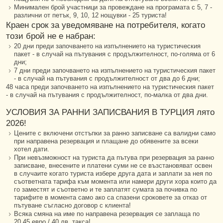
Минимален брой участници за провеждане на програмата с 5, 7 -
различни от петък, 9, 10, 12 нощувки - 25 туриста!
Краен срок за уведомяване на потребителя, когато
този брой не е набран:
20 дни преди започването на изпълнението на туристическия
пакет - в случай на пътувания с продължителност, по-голяма от 6
дни;
7 дни преди започването на изпълнението на туристическия пакет
- в случай на пътувания с продължителност от два до 6 дни;
48 часа преди започването на изпълнението на туристическия пакет
- в случай на пътувания с продължителност, по-малка от два дни.
УСЛОВИЯ ЗА РАННИ ЗАПИСВАНИЯ В ТУРЦИЯ лято
2026!
Цените с включени отстъпки за ранно записване са валидни само
при направена резервация и плащане до обявените за всеки
хотел дати.
При невъзможност на туриста да пътува при резервация за ранно
записване, внесените и платени суми не се възстановяват освен
в случаите когато туриста избере друга дата и заплати за нея по
съответната тарифа към момента или намери други хора които да
го заместят и съответно и те заплатят сумата за почивка по
тарифите в момента само ако са спазени сроковете за отказ от
пътуване съгласно договор с клиента!
Всяка смяна на име по направена резервация се заплаща по
20,45 евро / 40 лв. такса!