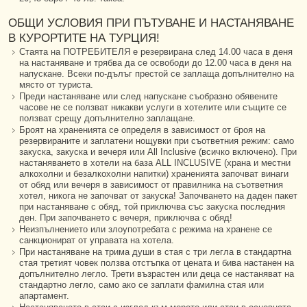
ОБЩИ УСЛОВИЯ ПРИ ПЪТУВАНЕ И НАСТАНЯВАНЕ
В КУРОРТИТЕ НА ТУРЦИЯ!
Стаята на ПОТРЕБИТЕЛЯ е резервирана след 14.00 часа в деня
на настаняване и трябва да се освободи до 12.00 часа в деня на
напускане. Всеки по-дълъг престой се заплаща допълнително на
място от туриста.
Преди настаняване или след напускане съобразно обявените
часове не се ползват никакви услуги в хотелите или същите се
ползват срещу допълнително заплащане.
Броят на храненията се определя в зависимост от броя на
резервираните и заплатени нощувки при съответния режим: само
закуска, закуска и вечеря или All Inclusive (всичко включено). При
настаняването в хотели на база ALL INCLUSIVE (храна и местни
алкохолни и безалкохолни напитки) храненията започват винаги
от обяд или вечеря в зависимост от правилника на съответния
хотел, никога не започват от закуска! Започването на даден пакет
при настаняване с обяд, той приключва със закуска последния
ден. При започването с вечеря, приключва с обяд!
Неизпълнението или злоупотребата с режима на хранене се
санкционират от управата на хотела.
При настаняване на трима души в стая с три легла в стандартна
стая третият човек ползва отстъпка от цената и бива настанен на
допълнително легло. Трети възрастен или деца се настаняват на
стандартно легло, само ако се заплати фамилна стая или
апартамент.