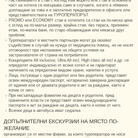
Настаняването в стаи с изглед към морето или стаи в основната
част на хотела се извършва само в случаите, когато е обявено
доплащане за това и е заплатено предварително в офисите или
представителствата на ТУРОПЕРАТОРЪТ.
PROMO или ECONOMY стаи в хотелите са стаи на по-ниска цена
с оглед на по-малък размер, крайна стая, без тераса, приземен
етаж, по-малка баня, по старо обзавеждане или някакъв друг
проблем;
Туроператорът и местните партньори могат да оказват
съдействие в случай на нужда от медицинска помощ, но не носят
отговорност при неспазване на общите условия на
застрахователя от страна на потребителя.
Концепциите All inclusive; Ultra All incl; High class all incl и др. се
определят индивидуално от всеки хотел и не гарантират
наличието на определени видове храни, напитки и услуги.
Лица, пътуващи с един родител или без родители, представят
освен международен паспорт, нотариално заверена декларация
от единия или от двамата родители и акт за раждане, както и
копие от него.
При несъвпадащи фамилии на децата и родители, пред
граничните власти се представят освен международните
паспорти и акт за раждане на децата, както и копие от него.
Всички деца в автобуса имат седалка
ДОПЪЛНИТЕЛНИ ЕКСКУРЗИИ НА МЯСТО ПО-
ЖЕЛАНИЕ
организират се от местни фирми, за които туроператора не носи