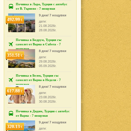
Почивка в Лара, Турция с автобус
от В. Търново - 7 нощувки
9 дни/ 7 нощувки
492.99
€
дати:
21.08.2026г.
28.08.2026г.
Почивка в Бодрум, Турция със
самолет от Варна в Събота - 7
нощувки
8 дни/ 7 нощувки
351.51
€
дати:
29.08.2026г.
05.09.2026г.
Почивка в Белек, Турция със
самолет от Варна в Неделя - 7
нощувки
8 дни/ 7 нощувки
617.88
€
дати:
23.08.2026г.
30.08.2026г.
Почивка в Дидим, Турция с автобус
от Варна - 7 нощувки
9 дни/ 7 нощувки
320.13
€
дати: