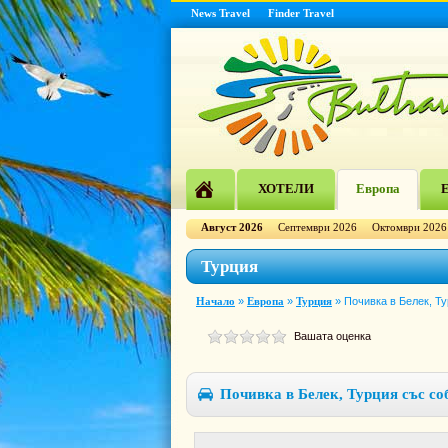
News Travel
Finder Travel
ХОТЕЛИ
Европа
Е
Август 2026
Септември 2026
Октомври 2026
Турция
Начало
»
Европа
»
Турция
»
Почивка в Белек, Т
Вашата оценка
Почивка в Белек, Турция със со