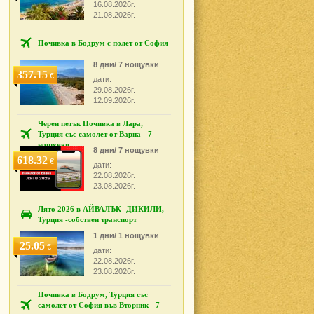
16.08.2026г.
21.08.2026г.
Почивка в Бодрум с полет от София
8 дни/ 7 нощувки
357.15
€
дати:
29.08.2026г.
12.09.2026г.
Черен петък Почивка в Лара,
Турция със самолет от Варна - 7
нощувки
8 дни/ 7 нощувки
618.32
€
дати:
22.08.2026г.
23.08.2026г.
Лято 2026 в АЙВАЛЪК -ДИКИЛИ,
Турция -собствен транспорт
1 дни/ 1 нощувки
25.05
€
дати:
22.08.2026г.
23.08.2026г.
Почивка в Бодрум, Турция със
самолет от София във Вторник - 7