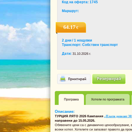
Код на оферта: 1745
Маршрут:
64.17
€
2 дни / 1 нощувки
Транспорт: Собствен транспорт
Дати:
31.10.2026 г.
Програма
Хотели по програмата
Описание:
ТУРЦИЯ ЛЯТО 2026 Кампания
„Плати депозит 30
направени до 15.05.2026.
Обявените цени са с динамично ценообразуване, в
всеки хотел. Хотелите си запазват правото да про