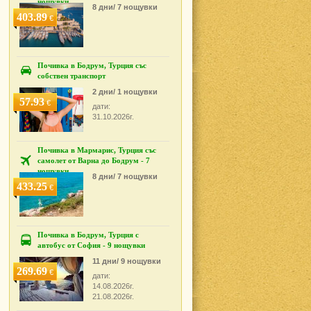
нощувки
8 дни/ 7 нощувки
403.89
€
Почивка в Бодрум, Турция със
собствен транспорт
2 дни/ 1 нощувки
57.93
€
дати:
31.10.2026г.
Почивка в Мармарис, Турция със
самолет от Варна до Бодрум - 7
нощувки
8 дни/ 7 нощувки
433.25
€
Почивка в Бодрум, Турция с
автобус от София - 9 нощувки
11 дни/ 9 нощувки
269.69
€
дати:
14.08.2026г.
21.08.2026г.