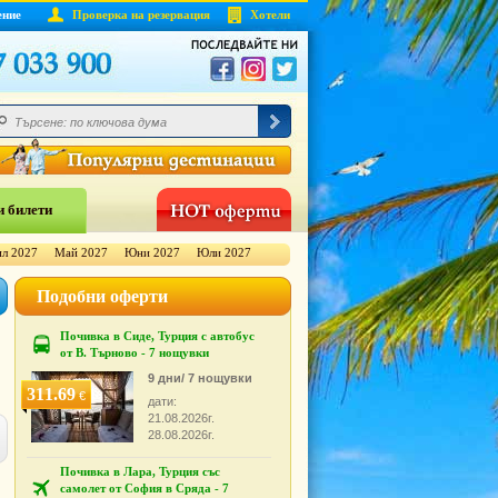
ение
Проверка на резервация
Хотели
 билети
л 2027
Май 2027
Юни 2027
Юли 2027
Подобни оферти
Почивка в Сиде, Турция с автобус
от В. Търново - 7 нощувки
9 дни/ 7 нощувки
311.69
€
дати:
21.08.2026г.
28.08.2026г.
Почивка в Лара, Турция със
самолет от София в Сряда - 7