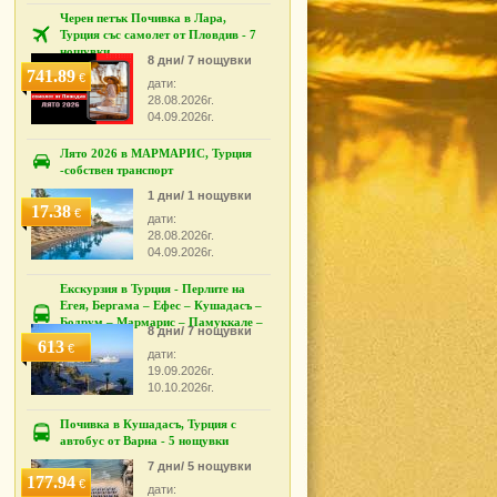
Черен петък Почивка в Лара,
Турция със самолет от Пловдив - 7
нощувки
8 дни/ 7 нощувки
741.89
€
дати:
28.08.2026г.
04.09.2026г.
Лято 2026 в МАРМАРИС, Турция
-собствен транспорт
1 дни/ 1 нощувки
17.38
€
дати:
28.08.2026г.
04.09.2026г.
Екскурзия в Турция - Перлите на
Егея, Бергама – Ефес – Кушадасъ –
Бодрум – Мармарис – Памуккале –
8 дни/ 7 нощувки
Измир
613
€
дати:
19.09.2026г.
10.10.2026г.
Почивка в Кушадасъ, Турция с
автобус от Варна - 5 нощувки
7 дни/ 5 нощувки
177.94
€
дати: