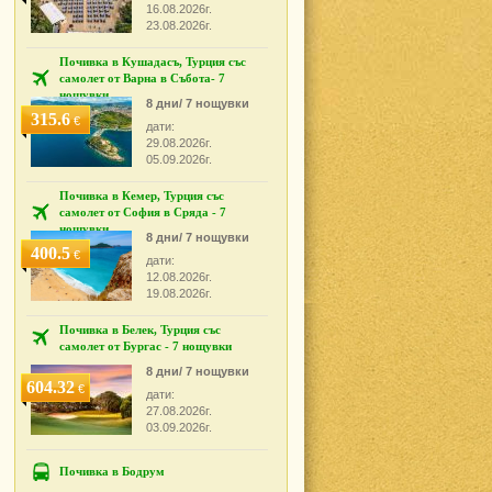
16.08.2026г.
23.08.2026г.
Почивка в Кушадасъ, Турция със
самолет от Варна в Събота- 7
нощувки
8 дни/ 7 нощувки
315.6
€
дати:
29.08.2026г.
05.09.2026г.
Почивка в Кемер, Турция със
самолет от София в Сряда - 7
нощувки
8 дни/ 7 нощувки
400.5
€
дати:
12.08.2026г.
19.08.2026г.
Почивка в Белек, Турция със
самолет от Бургас - 7 нощувки
8 дни/ 7 нощувки
604.32
€
дати:
27.08.2026г.
03.09.2026г.
Почивка в Бодрум