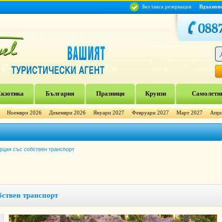
Без такса резервация
Вдъхнов
кзотика
България
Празници
Круизи
Самолетни
Ноември 2026
Декември 2026
Януари 2027
Февруари 2027
Март 2027
Апри
урция със собствен транспорт
бствен транспорт