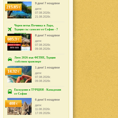
9 дни/ 7 нощувки
215.85
€
дати:
07.08.2026г.
21.08.2026г.
Черен петък Почивка в Лара,
Турция със самолет от София - 7
нощувки
8 дни/ 7 нощувки
605.3
€
дати:
07.08.2026г.
09.08.2026г.
Лято 2026 във ФЕТИЕ, Турция
-собствен транспорт
1 дни/ 1 нощувки
14.32
€
дати:
07.08.2026г.
09.08.2026г.
Екскурзия в ТУРЦИЯ - Кападокия
от София
6 дни/ 5 нощувки
408
€
дати:
11.08.2026г.
17.09.2026г.