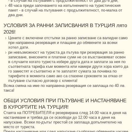
- в случай на пътувания с продължителност от два до 6 дни;
48 часа преди започването на изпълнението на туристическия
пакет - в случай на пътувания с продължителност, по-малка от
два дни.
УСЛОВИЯ ЗА РАННИ ЗАПИСВАНИЯ В ТУРЦИЯ лято
2026!
Цените с включени отстъпки за ранно записване са валидни само
при направена резервация и плащане до обявените за всеки
хотел дати.
ри невъзможност на туриста да пътува при резервация за ранно
записване, внесените и платени суми не се възстановяват освен
в случаите когато туриста избере друга дата и заплати за нея по
съответната тарифа към момента или намери други хора които да
го заместят и съответно и те заплатят сумата за почивка по
тарифите в момента само ако са спазени сроковете за отказ от
пътуване съгласно договор с клиента!
Всяка смяна на име по направена резервация се заплаща по 40 лв.
такса!
ОБЩИ УСЛОВИЯ ПРИ ПЪТУВАНЕ И НАСТАНЯВАНЕ
В КУРОРТИТЕ НА ТУРЦИЯ!
Стаята на ПОТРЕБИТЕЛЯ е резервирана след 14.00 часа в деня на
настаняване и трябва да се освободи до 12.00 часа в деня на
напускане. Всеки по-дълъг престой се заплаща допълнително на
място от туриста.
Преди настаняване или след напускане съобразно обявените часове