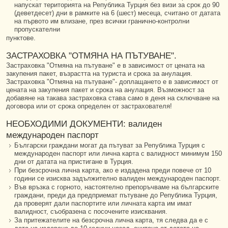
напускат територията на Република Турция без визи за срок до 90
(деветдесет) дни в рамките на 6 (шест) месеца, считано от датата
на първото им влизане, през всички гранично-контролни
пропускателни
пунктове.
ЗАСТРАХОВКА "ОТМЯНА НА ПЪТУВАНЕ".
Застраховка "Отмяна на пътуване" е в зависимост от цената на
закупения пакет, възрастта на туриста и срока за анулация.
Застраховка "Отмяна на пътуване"- доплащането е в зависимост от
цената на закупения пакет и срока на анулация. Възможност за
добавяне на такава застраховка става само в деня на сключване на
договора или от срока определен от застрахователя!
НЕОБХОДИМИ ДОКУМЕНТИ: валиден
международен паспорт
Български граждани могат да пътуват за Република Турция с
международен паспорт или лична карта с валидност минимум 150
дни от датата на пристигане в Турция.
При безсрочна лична карта, ако е издадена преди повече от 10
години се изисква задължително валиден международен паспорт.
Във връзка с горното, настоятелно препоръчваме на българските
граждани, преди да предприемат пътуване до Република Турция,
да проверят дали паспортите или личната карта им имат
валидност, съобразена с посочените изисквания.
За притежателите на безсрочна лична карта, тя следва да е с