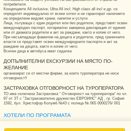
потребителя.
Концепциите All inclusive; Ultra All incl; High class all incl и др. се
определят индивидуално от всеки хотел и не гарантират наличието
на определени видове храни, напитки и услуги.
Лица, пътуващи с един родител или без родители, представят освен
международен паспорт, нотариално заверена декларация от единия
или от двамата родители и акт за раждане, както и копие от него.
При несъвпадащи фамилии на децата и родители, пред граничните
власти се представят освен международните паспорти и акт за
раждане на децата, както и копие от него.
Всички деца в автобуса имат седалка
ДОПЪЛНИТЕЛНИ ЕКСКУРЗИИ НА МЯСТО ПО-
ЖЕЛАНИЕ
организират се от местни фирми, за които туроператора не носи
отговорност!!
ЗАСТРАХОВКА ОТГОВОРНОСТ НА ТУРОПЕРАТОРА
ТО има сключена Застраховка “ Отговорност на туроператора“ по чл.
97 от ЗТ с "Застрахователно дружество ЕВРОИНС" АД , гр. София
1592, бул. Христофор Колумб №43 с полица № 065 0000276/ 001
ХОТЕЛИ ПО ПРОГРАМАТА