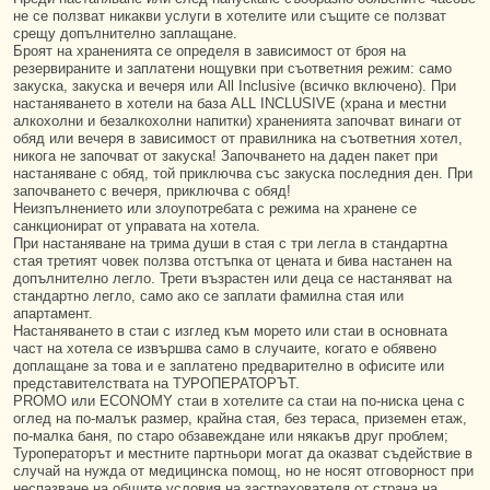
не се ползват никакви услуги в хотелите или същите се ползват
срещу допълнително заплащане.
Броят на храненията се определя в зависимост от броя на
резервираните и заплатени нощувки при съответния режим: само
закуска, закуска и вечеря или All Inclusive (всичко включено). При
настаняването в хотели на база ALL INCLUSIVE (храна и местни
алкохолни и безалкохолни напитки) храненията започват винаги от
обяд или вечеря в зависимост от правилника на съответния хотел,
никога не започват от закуска! Започването на даден пакет при
настаняване с обяд, той приключва със закуска последния ден. При
започването с вечеря, приключва с обяд!
Неизпълнението или злоупотребата с режима на хранене се
санкционират от управата на хотела.
При настаняване на трима души в стая с три легла в стандартна
стая третият човек ползва отстъпка от цената и бива настанен на
допълнително легло. Трети възрастен или деца се настаняват на
стандартно легло, само ако се заплати фамилна стая или
апартамент.
Настаняването в стаи с изглед към морето или стаи в основната
част на хотела се извършва само в случаите, когато е обявено
доплащане за това и е заплатено предварително в офисите или
представителствата на ТУРОПЕРАТОРЪТ.
PROMO или ECONOMY стаи в хотелите са стаи на по-ниска цена с
оглед на по-малък размер, крайна стая, без тераса, приземен етаж,
по-малка баня, по старо обзавеждане или някакъв друг проблем;
Туроператорът и местните партньори могат да оказват съдействие в
случай на нужда от медицинска помощ, но не носят отговорност при
неспазване на общите условия на застрахователя от страна на