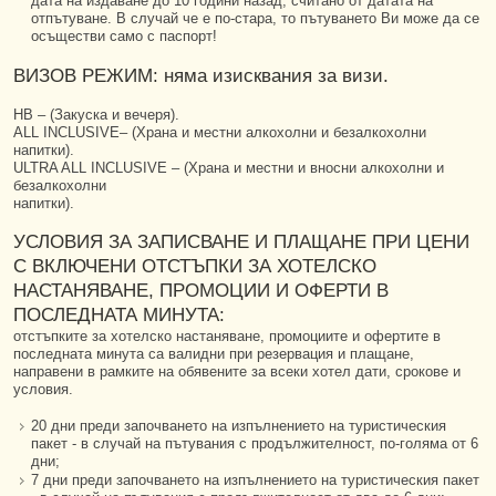
дата на издаване до 10 години назад, считано от датата на
отпътуване. В случай че е по-стара, то пътуването Ви може да се
осъществи само с паспорт!
ВИЗОВ РЕЖИМ: няма изисквания за визи.
HB – (Закуска и вечеря).
ALL INCLUSIVE– (Храна и местни алкохолни и безалкохолни
напитки).
ULTRA ALL INCLUSIVE – (Храна и местни и вносни алкохолни и
безалкохолни
напитки).
УСЛОВИЯ ЗА ЗАПИСВАНЕ И ПЛАЩАНЕ ПРИ ЦЕНИ
С ВКЛЮЧЕНИ ОТСТЪПКИ ЗА ХОТЕЛСКО
НАСТАНЯВАНЕ, ПРОМОЦИИ И ОФЕРТИ В
ПОСЛЕДНАТА МИНУТА:
отстъпките за хотелско настаняване, промоциите и офертите в
последната минута са валидни при резервация и плащане,
направени в рамките на обявените за всеки хотел дати, срокове и
условия.
20 дни преди започването на изпълнението на туристическия
пакет - в случай на пътувания с продължителност, по-голяма от 6
дни;
7 дни преди започването на изпълнението на туристическия пакет