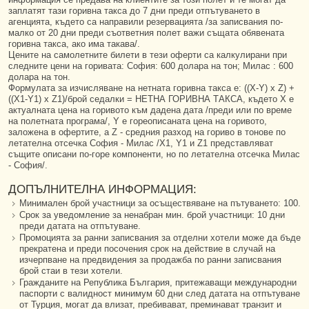
заплатят тази горивна такса до 7 дни преди отпътуването в
агенцията, където са направили резервацията /за записвания по-
малко от 20 дни преди съответния полет важи същата обявената
горивна такса, ако има такава/.
Цените на самолетните билети в тези оферти са калкулирани при
следните цени на горивата: София: 600 долара на тон; Милас : 600
долара на тон.
Формулата за изчисляване на нетната горивна такса е: ((X-Y) x Z) +
((X1-Y1) x Z1)/брой седалки = НЕТНА ГОРИВНА ТАКСА, където X е
актуалната цена на горивото към дадена дата /преди или по време
на полетната програма/, Y е гореописаната цена на горивото,
заложена в офертите, а Z - средния разход на гориво в тонове по
летателна отсечка София - Милас /X1, Y1 и Z1 представляват
същите описани по-горе компоненти, но по летателна отсечка Милас
- София/.
ДОПЪЛНИТЕЛНА ИНФОРМАЦИЯ:
Минимален брой участници за осъществяване на пътуването: 100.
Срок за уведомление за ненабран мин. брой участници: 10 дни
преди датата на отпътуване.
Промоцията за ранни записвания за отделни хотели може да бъде
прекратена и преди посочения срок на действие в случай на
изчерпване на предвидения за продажба по ранни записвания
брой стаи в тези хотели.
Гражданите на Република България, притежаващи международни
паспорти с валидност минимум 60 дни след датата на отпътуване
от Турция, могат да влизат, пребивават, преминават транзит и