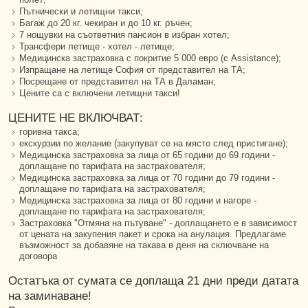
Пътнически и летищни такси;
Багаж до 20 кг. чекиран и до 10 кг. ръчен;
7 нощувки на съответния пансион в избран хотел;
Трансфери летище - хотел - летище;
Медицинска застраховка с покритие 5 000 евро (с Assistance);
Изпращане на летище София от представител на ТА;
Посрещане от представител на ТА в Даламан;
Цените са с включени летищни такси!
ЦЕНИТЕ НЕ ВКЛЮЧВАТ:
горивна такса;
екскурзии по желание (закупуват се на място след пристигане);
Медицинска застраховка за лица от 65 години до 69 години -
доплащане по тарифата на застрахователя;
Медицинска застраховка за лица от 70 години до 79 години -
доплащане по тарифата на застрахователя;
Медицинска застраховка за лица от 80 години и нагоре -
доплащане по тарифата на застрахователя;
Застраховка "Отмяна на пътуване" - доплащането е в зависимост
от цената на закупения пакет и срока на анулация. Предлагаме
възможност за добавяне на такава в деня на сключване на
договора
Остатъка от сумата се доплаща 21 дни преди датата
на заминаване!