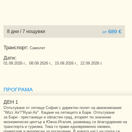
689 €
8 дни / 7 нощувки
от
Транспорт:
Самолет
Дати:
01.09.2026 г., 08.09.2026 г., 15.09.2026 г., 22.09.2026 г.
ПРОГРАМА
ДЕН 1
Отпътуване от летище София с директен полет на авиокомпания
"Wizz Аir"∕"Ryan Air". Кацане на летището в Бари. Отпътуване
за Бари - пристанище и областен град, вторият по значение
икономически център в Южна Италия, развиващ се благодарение на
транспорта и туризма. Това го прави едновременно оживен,
приветлив и интересен за посещение. В новата част на града се