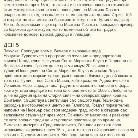
земетресение през 15 в., църквата е построена наново в готически
стил.Екскурзията завършва с посещение на Мартина Франка -
очарователен град, разположен в пленителната долина Итрия. Той
е вторият по значимост за бароковото изкуство в Пулия след град
Лече. Историческият център на Мартина Франка е прекрасен пример
за барокова архитектура, която доминира облика на града с
красивите домове, църкви, дворци и площади.
ДЕН 5
Закуска. Свободно време. Вечеря с включена вода.
Нощувка.Туристическа програма по желание и предварителна
заявка:Целодневна екскурзия Санта Мария ди Леука и Галиполи на
български език. Провежда се при минимум 20 записани
туристиПосещение на Санта Мария ди Леука или само Леука -
привлекателен морски курорт, разположен в близост до най-южната
точка на Пулия – нос Санта Мария, който разделя Адриатическо от
Йонийско море. Заради това градчето е известно най-вече с фара,
който упътва моряците на това ключово място от 1866 г. Любопитно
е, че на другия край на Стария свят – на северозападния край на
Британия, съществува светилище със същото име.Пешеходна
разходка в историческия център на Галиполи. Градът поразително
напомня на Несебър със своя модерен град, който е свързан със
запазената стара част чрез мост. Основан от месапите и развивал
се като военно средище и търговско пристанище по време на
Римската империя и Средновековието, Галиполи постига своя
икономически разцвет през 16 в., когато става най-големият пазар за
зехтин в Средиземноморието. Все още някои частни стопанства