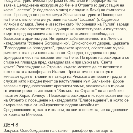
Нощувка.Туристическа програма по желание и предварителна
заявка:Целодневна екскурзия до Лече и Отранто (с дегустация на
кафе "Leccese" (с бадемово мляко) и сладки в Лече) на български
език. Провежда се при минимум 20 записани туристи.Посещение
на Лече с включена дегустация на кафе "Leccese" (с бадемово
мляко) и сладки. Лече е известен като "Флоренция на Пулия" заради
съхраненото богатство от шедьоври на архитектурата и изкуството,
където сред хармоничната смесица от стилове преобладава
бароковата архитектура. Интересни забележителности в Лече са
катедралата "Успение Богородично", Епископският дворец, църквата
"Богородица на благодатта", градската крепост, областният музей,
римският театър и колоната на св. Орондзо, подарена от град
Бриндизи в чест на покровителя на Лече. По време на разходката се
спира на площада пред катедралата и при църквата "Свети
кръст".Разглеждане на Отранто, където можете да се потопите в
южняшката атмосфера на Италия. През античността оттук е
минавал един от главните пътища на Римската империя и градът е
служил като изходен пункт за настъпление към Балканите. Добре
запазен е средновековният арагонски замък, увековечен в първия
готически роман в историята "Замъкът на Отранто" на английския
писател Хорас Уолпоул. Пешеходна разходка в историческия център
на Отранто с посещение на катедралата "Благовещение", в която се
съхранява една от най-красивите подови мозайки от
Средновековието, както и колони, за които се смята, че са донесени
от храма на Минерва.
ДЕН 8
Закуска. Освобождаване на стаите. Трансфер до летището.