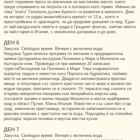
пазят подземни преси за извличане на маслиново масло, което
преди откриването на петрола се е ползвало като гориво. Именно на
това "злато" Галиполи дължи бурното си развитие в миналото. Днес
на интерес се радва византийската крепост от 13 в., която е
преустройвана от арагонците, за да придобие днешния си вид. Един
от най-загадъчните обекти в града е Гръцкият фонтан, смятан някога
за най-стария в Италия, с неизяснена датировка и до днес.
ДЕН 6
Закуска. Свободно време. Вечеря с включена вода.
Нощувка.Туристическа програма по желание и предварителна
заявка:Целодневна екскурзия Полиняно а Маре и Монополи на
български език. Провежда се при минимум 20 записани
туристиПосещение на Полиняно а Маре. Това очарователно
курортно градче е известно като Перлата на Адриатика, любимо
място на милиони романтици. Двадесет-километровата брегова
ивица е популярна със своето кристално чисто море и множество
водни пещери, притаили се в скалите. От терасата над скалите се
открива невероятна панорама към безкрайната морска шир,
скътаните заливи и малки пещери.Монополи е малък крайбрежен
град в област Пулия, Южна Италия. Известен е със своя бял стар
град, живописно пристанище, исторически забележителности и
красиви плажове с кристално чиста вода. Подходящ е за спокойна
разходка, морска почивка и вкусна местна кухня.
ДЕН 7
Закуска. Свободно време. Вечеря с включена вода.