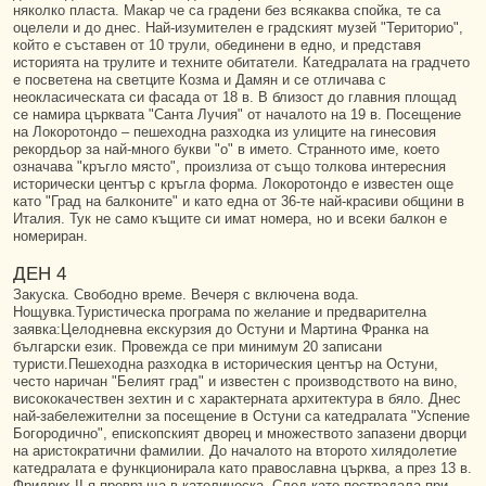
няколко пласта. Макар че са градени без всякаква спойка, те са
оцелели и до днес. Най-изумителен е градският музей "Територио",
който е съставен от 10 трули, обединени в едно, и представя
историята на трулите и техните обитатели. Катедралата на градчето
е посветена на светците Козма и Дамян и се отличава с
неокласическата си фасада от 18 в. В близост до главния площад
се намира църквата "Санта Лучия" от началото на 19 в. Посещение
на Локоротондо – пешеходна разходка из улиците на гинесовия
рекордьор за най-много букви "о" в името. Странното име, което
означава "кръгло място", произлиза от също толкова интересния
исторически център с кръгла форма. Локоротондо е известен още
като "Град на балконите" и като една от 36-те най-красиви общини в
Италия. Тук не само къщите си имат номера, но и всеки балкон е
номериран.
ДЕН 4
Закуска. Свободно време. Вечеря с включена вода.
Нощувка.Туристическа програма по желание и предварителна
заявка:Целодневна екскурзия до Остуни и Мартина Франка на
български език. Провежда се при минимум 20 записани
туристи.Пешеходна разходка в историческия център на Остуни,
често наричан "Белият град" и известен с производството на вино,
висококачествен зехтин и с характерната архитектура в бяло. Днес
най-забележителни за посещение в Остуни са катедралата "Успение
Богородично", епископският дворец и множеството запазени дворци
на аристократични фамилии. До началото на второто хилядолетие
катедралата е функционирала като православна църква, а през 13 в.
Фридрих II я превръща в католическа. След като пострадала при