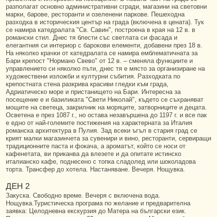
разполагат основно административни сгради, магазини на световни
марки, барове, ресторанти и озеленени паркове. Пешеходна
разходка в историческия център на града (включена в цената). Тук
се намира катедралата "Св. Савин", построена в края на 12 в. в
романски стил. Днес тя блести със светлата си фасада и
елегантния си интериор с барокови елементи, добавени през 18 в.
На няколко крачки от катедралата се намира емблематичната за
Бари крепост "Нормано Свево" от 12 в. – сменяла функциите и
управлението си няколко пъти, днес тя е място за организиране на
художествени изложби и културни събития. Разходката по
крепостната стена разкрива красиви гледки към града,
Адриатическо море и пристанището на Бари. Интересна за
посещение е и базиликата "Свети Николай", където се съхраняват
мощите на светеца, закрилник на моряците, затворниците и децата.
Осветена е през 1087 г., но остава незавършена до 1197 г. и все пак
е едно от най-големите постижения на характерната за Италия
романска архитектура в Пулия. Зад всеки ъгъл в стария град се
крият малки магазинчета за сувенири и вино, ресторанти, сервиращи
традиционните паста и фокача, а ароматът, който се носи от
кафенетата, ви приканва да влезете и да опитате истинско
италианско кафе, поднесено с топка сладолед или шоколадова
торта. Трансфер до хотела. Настаняване. Вечеря. Нощувка.
ДЕН 2
Закуска. Свободно време. Вечеря с включена вода.
Нощувка.Туристическа програма по желание и предварителна
заявка: Целодневна екскурзия до Матера на български език.