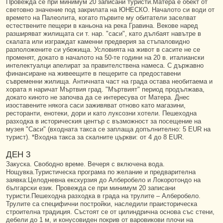
Провежда се при минимум 20 записани туристи.Матера е обект от
световно значение под закрилата на ЮНЕСКО. Началото си води от
времето на Палеолита, когато първите му обитатели заселват
естествените пещери в каньона на река Гравина. Векове наред
разширяват жилищата си т. нар. "саси", като дълбаят навътре в
скалата или изграждат каменни предверия за стъпаловидно
разположените си убежища. Условията на живот в сасите не се
променят, докато в началото на 50-те години на 20 в. италиански
интелектуалци апелират за правителствена намеса. С държавно
финансиране на живеещите в пещерите са предоставени
съвременни жилища. Античната част на града остава необитаема и
хората я наричат Мъртвия град. "Мъртвият" период продължава,
докато киното не започва да се интересува от Матера. Днес
изоставените някога саси заживяват отново като магазини,
ресторанти, енотеки, дори и като луксозни хотели. Пешеходна
разходка в историческия център с възможност за посещение на
музея "Саси" (входната такса се заплаща допълнително: 5 EUR на
турист). *Входна такса за скалните църкви: от 4 до 8 EUR.
ДЕН 3
Закуска. Свободно време. Вечеря с включена вода.
Нощувка.Туристическа програма по желание и предварителна
заявка:Целодневна екскурзия до Алберобело и Локоротондо на
български език. Провежда се при минимум 20 записани
туристи.Пешеходна разходка в града на трулите – Алберобело.
Трулите са специфични постройки, наследили праисторическа
строителна традиция. Състоят се от цилиндрична основа със стени,
дебели до 1 м, и конусовиден покрив от варовикови плочи на