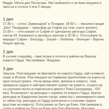
Мадре, Изола деи Пескатори. Настаняването е на база нощувка и
закуска в хотели 3 или 2 звезди.
1 ден
17:30 ч. – хотел „Тримонциум” в Пловдив; 18:00 ч. – бензиностанция
„Шел“ Пазарджик – трансфер до София (за тези, които желаят);
21:00 ч. – отпътуване от София от Централна автогара София,
сектор 43. Качването в автобуса започва в 20:30 ч. Отпътуване по
маршрут София – Белград – Загреб – Любляна – Венеция – Верона.
Нощен преход.
2 ден
В късния следобед – пристигане в хотела в района на Верона/
езерото Гарда. Настаняване. Нощувка.
3 ден
Закуска. Разглеждане на бреговете на езерото Гарда, най-голямото
езеро в Италия. Разглеждане на Сирмионе (разположен на върха на
едно полуостровче, тясна ивица земя, врязана в езерото, това
прекрасно градче е най-престижният курорт на езерото, къщите му
са скупчени около историческата крепост Рока Скалиджера - XIII
век). Възможност за разходка с корабче по езерото Гарда. Кратка
разходка из Бардолино (китно селце, известно с реномираното вино
от областта), разходка из Гарда (елегантно и слънчево градче,
кръстник на езерото). Отпътуване за Лаго ди Комо. Настаняване в
хотел в района на Лаго ди Комо или Лаго Маджоре. Нощувка.