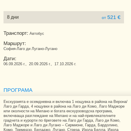
521 €
8 дни
от
Транспорт:
Автобус
Маршрут:
София-Лаго ди Лугано-Лугано
Дати:
06.09.2026 г., 20.09.2026 г., 17.10.2026 г.
ПРОГРАМА
Екскурзията е осемдневна и включва 1 нощувка в района на Верона/
Лаго ди Гарда, 4 нощувки в района на Лаго ди Комо, Лаго Маджоре
или околности на Милано и богата екскурзоводска програма,
включваща разглеждане на Милано и на най-привлекателните
градчета и курорти по бреговете на Лаго ди Гарда, Лаго ди Комо,
Лаго Маджоре и Лаго ди Лугано – Сирмионе, Гарда, Бардолино,
Комо, Тремедзо, Беладжо, Лугано, Стреза, Изола Белла, Изола