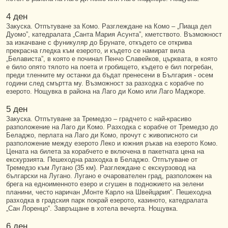
4 ден
Закуска. Отпътуване за Комо. Разглеждане на Комо – „Пиаца дел
Дуомо”, катедралата „Санта Мария Асунта”, кметството. Възможност
за изкачване с фуникуляр до Брунате, откъдето се открива
прекрасна гледка към езерото, и където се намират вила
„Белависта”, в която е починал Пенчо Славейков, църквата, в която
е било опято тялото на поета и гробището, където е бил погребан,
преди тленните му останки да бъдат пренесени в България - осем
години след смъртта му. Възможност за разходка с корабче по
езерото. Нощувка в района на Лаго ди Комо или Лаго Маджоре.
5 ден
Закуска. Отпътуване за Тремедзо – градчето с най-красиво
разположение на Лаго ди Комо. Разходка с корабче от Тремедзо до
Беладжо, перлата на Лаго ди Комо, прочут с живописното си
разположение между езерото Леко и южния ръкав на езерото Комо.
Цената на билета за корабчето е включена в пакетната цена на
екскурзията. Пешеходна разходка в Беладжо. Отпътуване от
Тремедзо към Лугано (35 км). Разглеждане с екскурзовод на
български на Лугано. Лугано е очарователен град, разположен на
брега на едноименното езеро и сгушен в подножието на зелени
планини, често наричан „Монте Карло на Швейцария“. Пешеходна
разходка в градския парк покрай езерото, казиното, катедралата
„Сан Лоренцо“. Завръщане в хотела вечерта. Нощувка.
6 ден