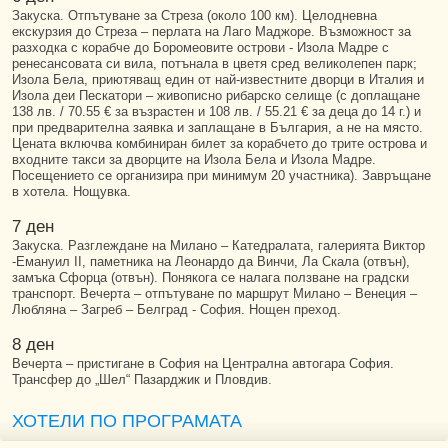
Закуска. Отпътуване за Стреза (около 100 км). Целодневна
екскурзия до Стреза – перлата на Лаго Маджоре. Възможност за
разходка с корабче до Боромеовите острови - Изола Мадре с
ренесансовата си вила, потънала в цветя сред великолепен парк;
Изола Бела, приютяващ един от най-известните дворци в Италия и
Изола деи Пескатори – живописно рибарско селище (с доплащане
138 лв. / 70.55 € за възрастен и 108 лв. / 55.21 € за деца до 14 г.) и
при предварителна заявка и заплащане в България, а не на място.
Цената включва комбиниран билет за корабчето до трите острова и
входните такси за дворците на Изола Бела и Изола Мадре.
Посещението се организира при минимум 20 участника). Завръщане
в хотела. Нощувка.
7 ден
Закуска. Разглеждане на Милано – Катедралата, галерията Виктор
-Емануил II, паметника на Леонардо да Винчи, Ла Скала (отвън),
замъка Сфорца (отвън). Понякога се налага ползване на градски
транспорт. Вечерта – отпътуване по маршрут Милано – Венеция –
Любляна – Загреб – Белград - София. Нощен преход.
8 ден
Вечерта – пристигане в София на Централна автогара София.
Трансфер до „Шел“ Пазарджик и Пловдив.
ХОТЕЛИ ПО ПРОГРАМАТА