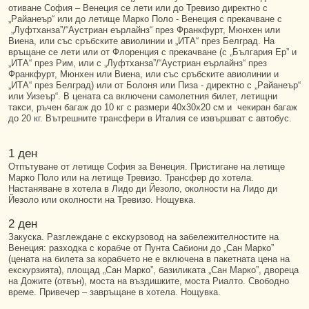
отиване София – Венеция се лети или до Тревизо директно с
„Райанеър“ или до летище Марко Поло - Венеция с прекачване с
„Луфтханза”/“Аустриан еърлайнз“ през Франкфурт, Мюнхен или
Виена, или със сръбските авиолинии и „ИТА“ през Белград. На
връщане се лети или от Флоренция с прекачване (с „България Ер” и
„ИТА“ през Рим, или с „Луфтханза”/“Аустриан еърлайнз“ през
Франкфурт, Мюнхен или Виена, или със сръбските авиолинии и
„ИТА“ през Белград) или от Болоня или Пиза - директно с „Райанеър“
или Уизеър“. В цената са включени самолетния билет, летищни
такси, ръчен багаж до 10 кг с размери 40х30х20 см и чекиран багаж
до 20 кг. Вътрешните трансфери в Италия се извършват с автобус.
1 ден
Отпътуване от летище София за Венеция. Пристигане на летище
Марко Поло или на летище Тревизо. Трансфер до хотела.
Настаняване в хотела в Лидо ди Йезоло, околности на Лидо ди
Йезоло или околности на Тревизо. Нощувка.
2 ден
Закуска. Разглеждане с екскурзовод на забележителностите на
Венеция: разходка с корабче от Пунта Сабиони до „Сан Марко”
(цената на билета за корабчето не е включена в пакетната цена на
екскурзията), площад „Сан Марко”, базиликата „Сан Марко”, двореца
на Дожите (отвън), моста на въздишките, моста Риалто. Свободно
време. Привечер – завръщане в хотела. Нощувка.