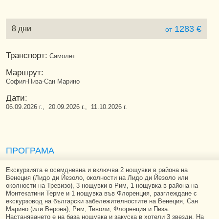
1283 €
8 дни
от
Транспорт:
Самолет
Маршрут:
София-Пиза-Сан Марино
Дати:
06.09.2026 г., 20.09.2026 г., 11.10.2026 г.
ПРОГРАМА
Екскурзията е осемдневна и включва 2 нощувки в района на
Венеция (Лидо ди Йезоло, околности на Лидо ди Йезоло или
околности на Тревизо), 3 нощувки в Рим, 1 нощувка в района на
Монтекатини Терме и 1 нощувка във Флоренция, разглеждане с
екскурзовод на български забележителностите на Венеция, Сан
Марино (или Верона), Рим, Тиволи, Флоренция и Пиза.
Настаняването е на база нощувка и закуска в хотели 3 звезди. На