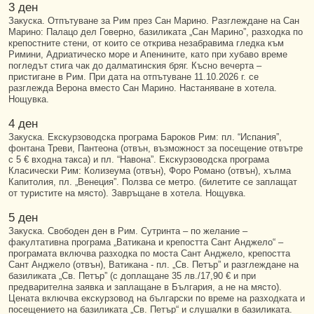
3 ден
Закуска. Отпътуване за Рим през Сан Марино. Разглеждане на Сан
Марино: Палацо дел Говерно, базиликата „Сан Марино”, разходка по
крепостните стени, от които се открива незабравима гледка към
Римини, Адриатическо море и Апенините, като при хубаво време
погледът стига чак до далматинския бряг. Късно вечерта –
пристигане в Рим. При дата на отпътуване 11.10.2026 г. се
разглежда Верона вместо Сан Марино. Настаняване в хотела.
Нощувка.
4 ден
Закуска. Екскурзоводска програма Бароков Рим: пл. “Испания”,
фонтана Треви, Пантеона (отвън, възможност за посещение отвътре
с 5 € входна такса) и пл. “Навона”. Екскурзоводска програма
Класически Рим: Колизеума (отвън), Форо Романо (отвън), хълма
Капитолия, пл. „Венеция”. Ползва се метро. (билетите се заплащат
от туристите на място). Завръщане в хотела. Нощувка.
5 ден
Закуска. Свободен ден в Рим. Сутринта – по желание –
факултативна програма „Ватикана и крепостта Сант Анджело“ –
програмата включва разходка по моста Сант Анджело, крепостта
Сант Анджело (отвън), Ватикана - пл. „Св. Петър” и разглеждане на
базиликата „Св. Петър” (с доплащане 35 лв./17,90 € и при
предварителна заявка и заплащане в България, а не на място).
Цената включва екскурзовод на български по време на разходката и
посещението на базиликата „Св. Петър“ и слушалки в базиликата.