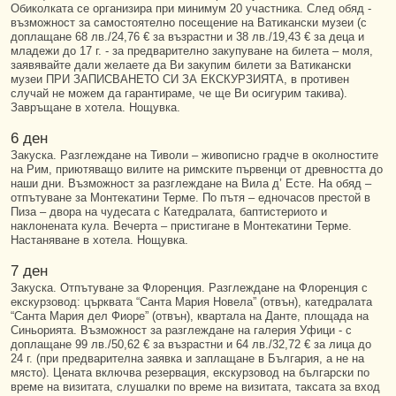
Обиколката се организира при минимум 20 участника. След обяд -
възможност за самостоятелно посещение на Ватикански музеи (с
доплащане 68 лв./24,76 € за възрастни и 38 лв./19,43 € за деца и
младежи до 17 г. - за предварително закупуване на билета – моля,
заявявайте дали желаете да Ви закупим билети за Ватикански
музеи ПРИ ЗАПИСВАНЕТО СИ ЗА ЕКСКУРЗИЯТА, в противен
случай не можем да гарантираме, че ще Ви осигурим такива).
Завръщане в хотела. Нощувка.
6 ден
Закуска. Разглеждане на Тиволи – живописно градче в околностите
на Рим, приютяващо вилите на римските първенци от древността до
наши дни. Възможност за разглеждане на Вила д’ Есте. На обяд –
отпътуване за Монтекатини Терме. По пътя – едночасов престой в
Пиза – двора на чудесата с Катедралата, баптистериото и
наклонената кула. Вечерта – пристигане в Монтекатини Терме.
Настаняване в хотела. Нощувка.
7 ден
Закуска. Отпътуване за Флоренция. Разглеждане на Флоренция с
екскурзовод: църквата “Санта Мария Новела” (отвън), катедралата
“Санта Мария дел Фиорe” (отвън), квартала на Данте, площада на
Синьорията. Възможност за разглеждане на галерия Уфици - с
доплащане 99 лв./50,62 € за възрастни и 64 лв./32,72 € за лица до
24 г. (при предварителна заявка и заплащане в България, а не на
място). Цената включва резервация, екскурзовод на български по
време на визитата, слушалки по време на визитата, таксата за вход