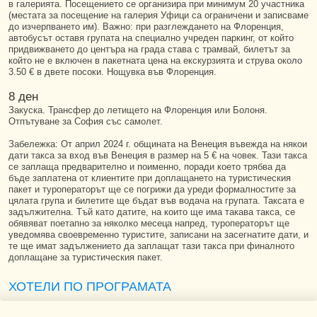
в галерията. Посещението се организира при минимум 20 участника
(местата за посещение на галерия Уфици са ограничени и записваме
до изчерпването им). Важно: при разглеждането на Флоренция,
автобусът оставя групата на специално учреден паркинг, от който
придвижването до центъра на града става с трамвай, билетът за
който не е включен в пакетната цена на екскурзията и струва около
3.50 € в двете посоки. Нощувка във Флоренция.
8 ден
Закуска. Трансфер до летището на Флоренция или Болоня.
Отпътуване за София със самолет.
Забележка: От април 2024 г. общината на Венеция въвежда на някои
дати такса за вход във Венеция в размер на 5 € на човек. Тази такса
се заплаща предварително и поименно, поради което трябва да
бъде заплатена от клиентите при доплащането на туристическия
пакет и туроператорът ще се погрижи да уреди формалностите за
цялата група и билетите ще бъдат във водача на групата. Таксата е
задължителна. Тъй като датите, на които ще има такава такса, се
обявяват поетапно за няколко месеца напред, туроператорът ще
уведомява своевременно туристите, записани на засегнатите дати, и
те ще имат задължението да заплащат тази такса при финалното
доплащане за туристическия пакет.
ХОТЕЛИ ПО ПРОГРАМАТА