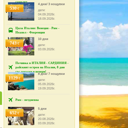
самолет
4 дни/ 3 нощувки
530
€
дати:
04.09.2026г.
18.09.2026г.
Цяла Италия: Венеция - Рим -
Неапол - Флоренция
10 дни
743
€
дати:
03.09.2026г.
Почивка в ИТАЛИЯ - САРДИНИЯ -
райският остров на Италия, 8 дни
със закуски и вечери!
8 дни/ 7 нощувки
1129
€
дати:
05.09.2026г.
19.09.2026г.
Рим - петдневна
5 дни
652
€
дати:
20.08.2026г.
03.09.2026г.