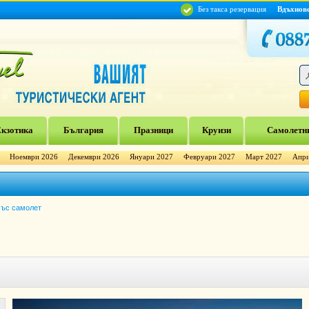
Без такса резервация
Вдъхнов
кзотика
България
Празници
Круизи
Самолетни
Ноември 2026
Декември 2026
Януари 2027
Февруари 2027
Март 2027
Апри
със самолет