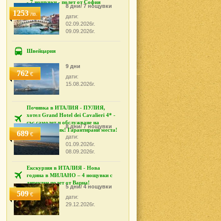
- 7 нощувки - полет от София
8 дни/ 7 нощувки
1253
лв.
дати:
02.09.2026г.
09.09.2026г.
Швейцария
9 дни
762
€
дати:
15.08.2026г.
Почивка в ИТАЛИЯ - ПУЛИЯ,
хотел Grand Hotel dei Cavalieri 4* -
със самолет и обслужване на
8 дни/ 7 нощувки
български език! Гарантирани места!
689
€
дати:
01.09.2026г.
08.09.2026г.
Екскурзия в ИТАЛИЯ - Нова
година в МИЛАНО – 4 нощувки с
директен полет от Варна!
5 дни/ 4 нощувки
509
€
дати:
29.12.2026г.