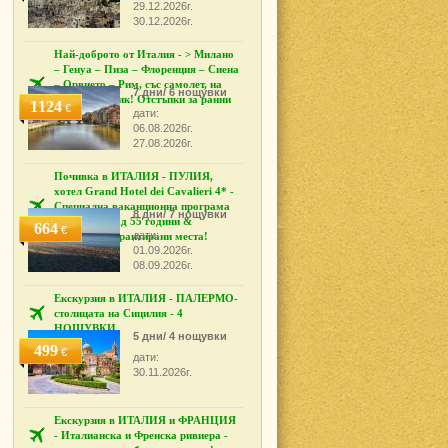
29.12.2026г.
30.12.2026г.
Най-доброто от Италия - > Милано
– Генуа – Пиза – Флоренция – Сиена
– Орвието – Рим, със самолет, на
7 дни/ 6 нощувки
български език! Отстъпки за ранни
1124
€
дати:
записвания!
06.08.2026г.
27.08.2026г.
Почивка в ИТАЛИЯ - ПУЛИЯ,
хотел Grand Hotel dei Cavalieri 4* -
Специална ваканционна програма
8 дни/ 7 нощувки
за туристи над 55 години &
664
€
дати:
приятели! Гарантирани места!
01.09.2026г.
08.09.2026г.
Екскурзия в ИТАЛИЯ - ПАЛЕРМО-
столицата на Сицилия - 4
НОЩУВКИ
5 дни/ 4 нощувки
499
€
дати:
30.11.2026г.
Екскурзия в ИТАЛИЯ и ФРАНЦИЯ
- Италианска и Френска ривиера -