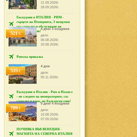
21.09.2026г.
28.09.2026г.
Екскурзия в ИТАЛИЯ - РИМ -
сърцето на Империята, 3 нощувки
със самолет и обслужване на
4 дни/ 3 нощувки
български език!
521
€
дати:
06.08.2026г.
20.08.2026г.
Римска приказка
4 дни
535
€
дати:
05.11.2026г.
Екскурзия в Италия - Рим и Неапол
- по следите на императорите, със
самолет и влак, на български език!
5 дни/ 4 нощувки
709
€
дати:
10.08.2026г.
07.09.2026г.
ПОЧИВКА ВЪВ ВЕНЕЦИЯ -
МАГИЯТА НА СЕВЕРНА ИТАЛИЯ