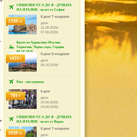
на
СИЦИЛИЯ ОТ А ДО Я - ДУШАТА
НА ИТАЛИЯ - полет от София
8 дни/ 7 нощувки
1330
лв.
дати:
31.08.2026г.
07.09.2026г.
"
Круиз из Адриатика Италия,
Хърватия, Черна гора, Гърция
08.10.2026
9 дни/ 8 нощувки
1435
€
дати:
08.10.2026г.
Рим - шестдневна
6 дни
701
€
дати:
20.08.2026г.
03.09.2026г.
СИЦИЛИЯ ОТ А ДО Я - ДУШАТА
се
НА ИТАЛИЯ - полет от Варна
8 дни/ 7 нощувки
н
1958
лв.
дати: