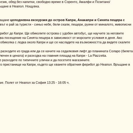
език, обяд без напитки, свободно време в Соренто, Амалфи и Позитано/
ръщане в Неапол. Нощувка.
лащане
целодневна екскурзия до остров Капри, Анакапри и Синята пещера с
вът е рай за туристи - синьо небе, бели скали, пещери, руини от миналото, живописни
ибот до Капри. Ще обиколите острова с удобен автобус, ще научите за неговите
ва посещение на Синята пещера в зависимост от морските условия в деня. Ако
 обиколка с лодка около Капри и ще се насладите на възможността да видите скалите
 разходите из града или да се качите на седалковия лифт до планината Соларо (билета
лючен в цената) и разходка на главния площад на Капри - La Piazzetta.
 разходите по типичните улички и да посетите магазините.
то пристанище на Капри, където ще хванете обратния ферибот до Неапол. Връщане в
. Полет от Неапол за София 13:25 - 16:05 ч.