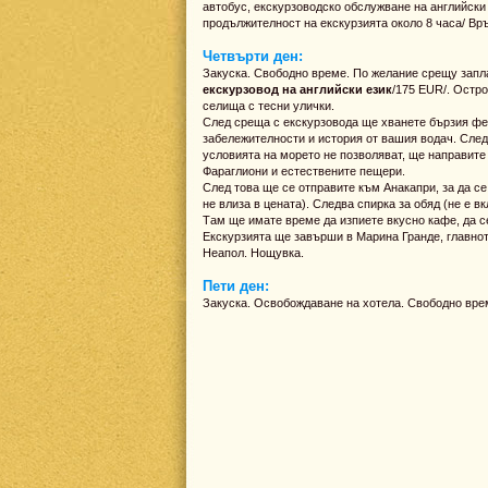
автобус, екскурзоводско обслужване на английски 
продължителност на екскурзията около 8 часа/ В
Четвърти ден:
Закуска. Свободно време. По желание срещу зап
екскурзовод на английски език
/175 EUR/. Остро
селища с тесни улички.
След среща с екскурзовода ще хванете бързия фер
забележителности и история от вашия водач. След
условията на морето не позволяват, ще направите
Фараглиони и естествените пещери.
След това ще се отправите към Анакапри, за да се
не влиза в цената). Следва спирка за обяд (не е вк
Там ще имате време да изпиете вкусно кафе, да се
Екскурзията ще завърши в Марина Гранде, главно
Неапол. Нощувка.
Пети ден:
Закуска. Освобождаване на хотела. Свободно време