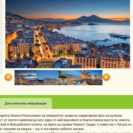
Допълнителна информация
нцията Неапол.Разположен на невероятен залив,на характерния фон на вулкана
т от поети и живописци като едно от най-красивите и благословени места по земята.
ий и Флегрейските полета, на брега на залива Неапол. Градът е известен с богата си
 е синоним на пицата – тук е поставено нейното начало.