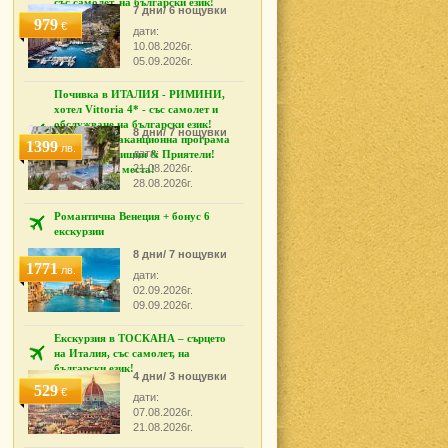
със самолет, на български език!
7 дни/ 6 нощувки
979
€
дати:
10.08.2026г.
05.09.2026г.
Почивка в ИТАЛИЯ - РИМИНИ,
хотел Vittoria 4* - със самолет и
обслужване на български език!
8 дни/ 7 нощувки
Специална ваканционна програма
1399
лв.
дати:
за над 55 годишни & Приятели!
21.08.2026г.
Гарантирани места!
28.08.2026г.
Романтична Венеция + бонус 6
екскурзии
8 дни/ 7 нощувки
1771
лв.
дати:
02.09.2026г.
09.09.2026г.
Екскурзия в ТОСКАНА – сърцето
на Италия, със самолет, на
български език!
4 дни/ 3 нощувки
529
€
дати:
07.08.2026г.
21.08.2026г.