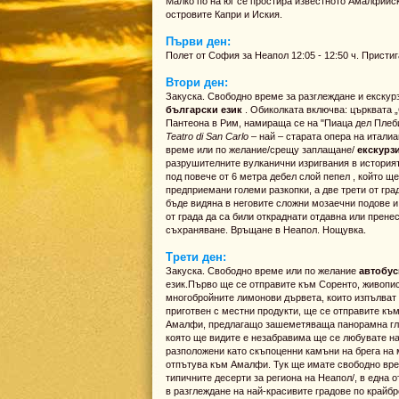
Малко по на юг се простира известното Амалфийск
островите Капри и Иския.
Първи ден:
Полет от София за Неапол 12:05 - 12:50 ч. Присти
Втори ден:
Закуска. Свободно време за разглеждане и екску
български език
. Обиколката включва: църквата 
Пантеона в Рим, намираща се на "Пиаца дел Плеби
Teatro di San Carlo
– най – старата опера на итали
време или по желание/срещу заплащане/
екскурзи
разрушителните вулканични изригвания в историят
под повече от 6 метра дебел слой пепел , който ще 
предприемани големи разкопки, а две трети от гра
бъде видяна в неговите сложни мозаечни подове и
от града да са били откраднати отдавна или прен
съхраняване. Връщане в Неапол. Нощувка.
Трети ден:
Закуска. Свободно време или по желание
автобус
език.Първо ще се отправите към Соренто, живопис
многобройните лимонови дървета, които изпълват в
приготвен с местни продукти, ще се отправите к
Амалфи, предлагащо зашеметяваща панорамна глед
която ще видите е незабравима ще се любувате на
разположени като скъпоценни камъни на брега на 
отпътува към Амалфи. Тук ще имате свободно време
типичните десерти за региона на Неапол/, в една 
в разглеждане на най-красивите градове по крайб