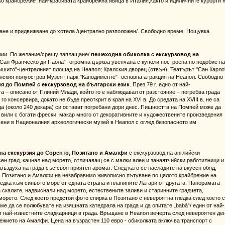
о крайбрежие ,най-красивата крайбрежна ивица в Италия,както и идиличните курорти 
гане и придвижване до хотела /централно разположен/. Свободно време. Нощувка.
рзии. По желание/срещу заплащане/
пешеходна обиколка с екскурзовод на
„Сан Франческо ди Паола”- огромна църква увенчана с куполи,построена по подобие на
шито"-централният площад на Неапол; Кралския дворец (отвън); Театърът "Сан Карло
анския полуостров;Музеят парк "Каподименте"- основна атракция на Неапол. Свободно
я до Помпей с екскурзовод на български език
. През 79 г. едно от най-
а – описано от Плиний Млади, който го е наблюдавал от разстояние – погребва града
го консервира, докато не бъде преоткрит в края на ХVІ в. До средата на ХVІІІ в. не са
да (около 240 декара) си остават погребани дори днес. Пищността на Помпей може да
 вили с богати фрески, макар много от декоративните и художествените произведения
есени в Националния археологически музей в Неапол с оглед безопасното им
на екскурзия до Соренто, Позитано и Амалфи
с екскурзовод на английски
ен град, кацнал над морето, отличаващ се с малки алеи и занаятчийски работилници и
ъздуха на града със своя приятен аромат. След като се насладите на вкусен обяд,
ъм Позитано и Амалфи на незабравимо живописно пътуване по цялото крайбрежие на
ка към синьото море от едната страна и планините Латари от другата. Панорамата
 скалите, надвиснали над морето, естествените заливи и старинните градчета,
морето. След което предстои фото спирка в Позитано с невероятна гледка след което 
 да се полюбувате на изящната катедрала на града и да опитате „babà“/ един от най-
от най-известните сладкарници в града. Връщане в Неапол вечерта след невероятен де
режието на Амалфи. Цена на възрастен 110 евро - обиколката включва транспорт с