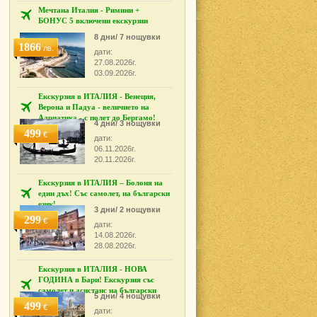
Мечтана Италия - Римини +
БОНУС 5 включени екскурзии
8 дни/ 7 нощувки
1866
лв.
дати:
27.08.2026г.
03.09.2026г.
Екскурзия в ИТАЛИЯ - Венеция,
Верона и Падуа - величието на
Адриатика - с полет до Бергамо!
4 дни/ 3 нощувки
499
€
дати:
06.11.2026г.
20.11.2026г.
Екскурзия в ИТАЛИЯ – Болоня на
един дъх! Със самолет, на български
език!
3 дни/ 2 нощувки
299
€
дати:
14.08.2026г.
28.08.2026г.
Екскурзия в ИТАЛИЯ - НОВА
ГОДИНА в Бари! Екскурзия със
самолет и асистанс на български
5 дни/ 4 нощувки
език!
499
€
дати: