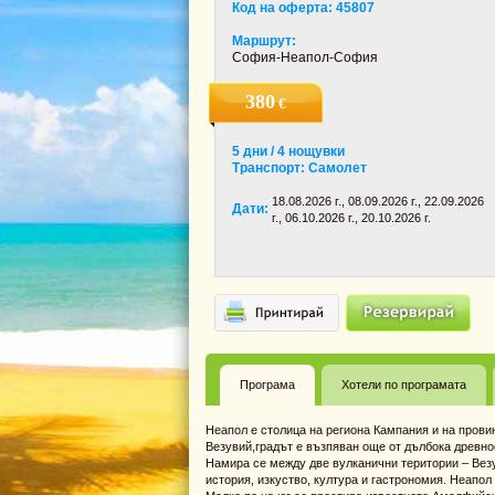
Код на оферта: 45807
Маршрут:
София-Неапол-София
380
€
5 дни / 4 нощувки
Транспорт: Самолет
18.08.2026 г., 08.09.2026 г., 22.09.2026
Дати:
г., 06.10.2026 г., 20.10.2026 г.
Програма
Хотели по програмата
Неапол е столица на региона Кампания и на прови
Везувий,градът е възпяван още от дълбока древнос
Намира се между две вулканични територии – Везув
история, изкуство, култура и гастрономия. Неапол