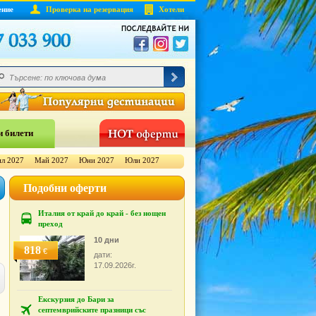
ение
Проверка на резервация
Хотели
 билети
л 2027
Май 2027
Юни 2027
Юли 2027
Подобни оферти
Италия от край до край - без нощен
преход
10 дни
818
€
дати:
17.09.2026г.
Екскурзия до Бари за
септемврийските празници със