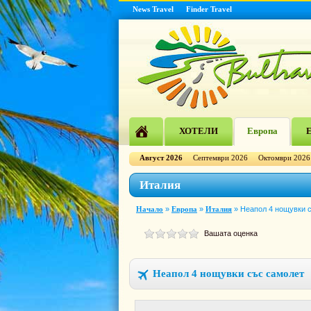
News Travel
Finder Travel
ХОТЕЛИ
Европа
Е
Август 2026
Септември 2026
Октомври 2026
Италия
Начало
»
Европа
»
Италия
»
Неапол 4 нощувки 
Вашата оценка
Неапол 4 нощувки със самолет