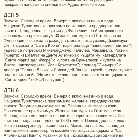
прекрасни панорамни снимки към Адриатическо море.
ДЕН 5
Закуска. Свободно време. Вечеря с включени вино и вода.
Нощувка.Туристическа програма по желание и предварителна
заявка: Целодневна екскурзия до Флоренция на български език.
Провежда се при минимум 30 записани туристи.Отпътуване за
Флоренция. Пешеходна разходка с местен екскурзовод (минимум
1½ ч): църквата "Санта Кроче", наричана още "национален пантеон",
където са погребани Микеланджело, Галилей, Макиавели, Росини,
Гиберти; кварталът на Данте Алегиери с къщата му; катедралата
"Санта Мария дел Фиоре" с купола на Брунелески и кулата на
Джото; баптистерията "Йоан Кръстител"; площад "Синьория" с
двореца "Палацо Векио" и Лоджа дей Ланци – музей на скулптурите
под открито небе.*На място се заплаща входна такса за църквата
"Санта Кроче" (8 EUR на турист).
ДЕН 6
Закуска. Свободно време. Вечеря с включени вино и вода.
Нощувка.Туристическа програма по желание и предварителна
заявка: Полудневна екскурзия до Равена на български език.
Провежда се при минимум 25 записани туристи.Отпътуване за
Равена, която се слави със своите невероятно красиви мозайки,
които се съхраняват тук цели 1500 години. Пешеходна разходка с
местен екскурзовод: посещение на Мавзолея на Гала Плацидия –
най-големият шедьовър на мозаечното изкуство; църквата "Св.
Аполинарий Нови" с мозайки от 6 в., разказващи за годините на