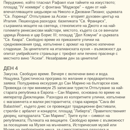
Перуджино, който тласнал Рафаел към тайните на изкуството;
площад "ІV ноември" с фонтана "Маджоре" – един от най-
впечатляващите шедьоври на Николо и Джовани Пизано; църквата
"Св. Лоренцо".Отпътуване за Асизи – вторият духовен център на
Италия. Пешеходна разходка: базиликата "Св. Франциск",
съхранила мощите на светеца, стенописите на Джото и на най-
големите ренесансови майстори, мястото, където са се венчали
царица Йоанна и цар Борис III; площад "Дел Комуне" и църквата
"Св. Киара". Свободно време из приказните улички на
средновековния град, изпълнени с аромат на прясно изпечени
сладкиши. За ценителите на италианската кухня – възможност да
опитат умбрийските страньоци с трюфел или печено прасенце с
местното вино "Асизи". Незабравим ден за ценители!
ДЕН 4
Закуска. Свободно време. Вечеря с включени вино и вода.
Нощувка.Туристическа програма по желание и предварителна
заявка: Полудневна екскурзия до Сан Марино на български език.
Провежда се при минимум 25 записани туристи.Отпътуване за най-
старата република в Европа – Сан Марино, основана по време на
император Диоклециан. Разходка из колоритните улички, изпълнени
с магазинчета и малки ресторантчета; стара кариера "Cava dei
Balastrieri", където днес се провеждат традиционни фестивали,
стрелби с арбалет и концерти; площад "Либерта"; Правителственият
дворец; катедралата "Сан Марино"; Трите кули – символ на
републиката; Пътеката на вещиците. Свободно време с възможност
за посещение на Музея на мъченията, Историческия музей или
Музея на любопитните неща, за самостоятелна разходка и