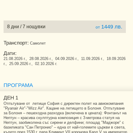
1449 лв.
8 дни / 7 нощувки
от
Транспорт:
Самолет
Дати:
21.08.2026 г., 28.08.2026 г., 04.09.2026 г., 11.09.2026 г., 18.09.2026
г., 25.09.2026 г., 02.10.2026 г.
ПРОГРАМА
ДЕН 1
Отпътуване от летище София с директен полет на авиокомпания
"Ryanair Аir"-"Wizz Air". Кацане на летището в Болоня. Отпътуване
за Болоня – пешеходна разходка (включена в цената): Фонтанът на
Нептун – красива скулптурна композиция с 3-метрова статуя на
Нептун, заобиколена със сирени и делфини; площад "Маджоре" с
базиликата "Сан Петронио" – една от най-големите църкви в света,
където през 1530 г. папа Климент VII коронова Карл V за император