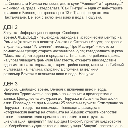
на Свещената Римска империя; двете кули "Азинели" и "Гарисенда"
– символ на града; катедралата "Сан Пиетро" – един от най-старите
храмове в Болоня, построена през 13 в.Трансфер до хотела.
Настаняване. Вечеря с включени вино и вода. Нощувка.
ДЕН 2
Закуска. Информационна среща. Свободно
време.СЛЕДОБЕД - пешеходна разходка в историческия център на
Римини (включена в цената): Арката на Октавиан Август, построена
в края на улица "Фламиния"; площад "Тре Мартири" – място за
романтични срещи; старата часовникова кула; катедралната църква
"Малатеста", изграденa в средата на 15 в. като погребална църква
на управляващата фамилия Малатеста, откъдето впоследствие
идва името на катедралата; старият рибен пазар; мостът на Тиберий
и уличката на Фелини, съхранила спомена за великия
режисьор.Вечеря с включени вино и вода. Нощувка.
ДЕН 3
Закуска. Свободно време. Вечеря с включени вино и вода.
Нощувка.Туристическа програма по желание и предварителна
заявка: Целодневна екскурзия до Перуджа и Асизи на български
език. Провежда се при минимум 25 записани туристи.Отпътуване за
Перуджа – градът на шоколада. Пешеходна разходка в
историческия център на столицата на Умбрия: старите крепостни
стени – изключителен пример за развитието на етруската
цивилизация; дворецът "Палацо дей Приори", приютил шедьоврите
на Умбрийската художествена школа; улица "Ванучи", посветена на