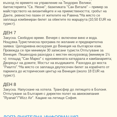
възход по времето на управление на Теодорих Велики;
баптистерията "Св. Неоне"; базиликата "Сан Витале" – пример за
майсторството на византийците и на приемствеността; гробът на
Данте, ревностно пазен от жителите на Равена.*На място се
заплаща комбиниран билет за обектите по маршрута (10,50 EUR на
турист).
ДЕН 7
Закуска. Свободно време. Вечеря с включени вино и вода.
Нощувка.Туристическа програма по желание и предварителна
заявка: Целодневна екскурзия до Венеция на български език.
Провежда се при минимум 30 записани туристи.Отпътуване за
Венеция. Пешеходна разходка с местен екскурзовод (минимум 1½
ч): площад "Сан Марко" с едноименната катедрала и камбанарията;
Дворецът на дожите; Мостът на въздишките. Разходка до моста
"Риалто".*На място се заплаща двупосочен билет за корабчето от
паркинга до историческия център на Венеция (около 18 EUR на
турист).
ДЕН 8
Закуска. Напускане на хотела. Трансфер до летището в Болоня.
Отпътуване за България с директен полет на авиокомпания
"Ryanair"/"Wizz Air". Кацане на летище София.