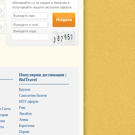
Абонирайте се за нашия е-бюлетин и
получавайте нашите актуални оферти.
Въведете кода:
Популярни дестинации |
BulTravel
Круизи
Самолетни билети
HOT оферти
Рим
о Света
Лисабон
гария
Атина
опа
Барселона
ета
Париж