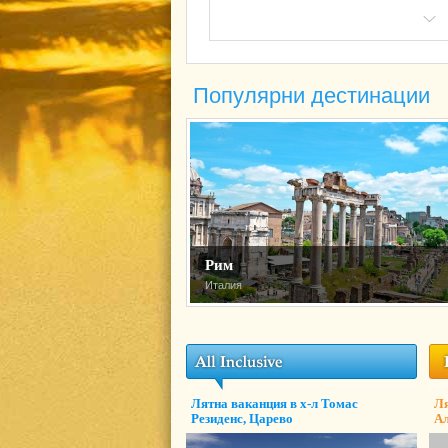
Популярни дестинации
Рим
Италия
Лятна ваканция в х-л Томас
Ля
Резиденс, Царево
Ал