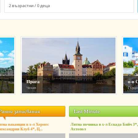
2 възрастни / 0 деца
Прага
о-в 
Чехия
Гърци
тна ваканция в х-л Хермес
Лятна почивка в х-л Ескада Бийч 3*,
ександрия Клуб 4*, Ц...
Ахтопол