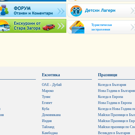
Туристически
застраховки
Екзотика
Празници
ОАЕ - Дубай
Коледа в България
Мароко
Нова Година в България
Тунис
Коледа в Европа
Египет
Нова Година в Европа
я
Куба
Коледа и Нова Година п
лия
Доминикана
Майски Празници в Бъл
Индия
Майски Празници в Евр
Тайланд
Майски празници по Св
Камбоджа
Великден в България