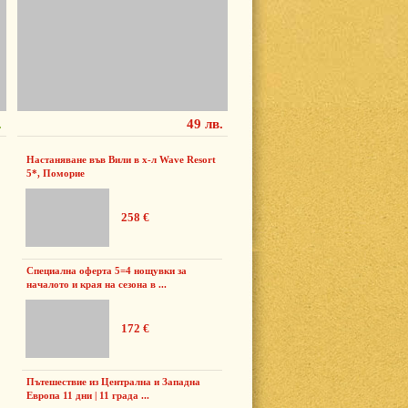
.
49 лв.
Настаняване във Вили в х-л Wave Resort
5*, Поморие
258 €
Специална оферта 5=4 нощувки за
началото и края на сезона в ...
172 €
Пътешествие из Централна и Западна
Европа 11 дни | 11 града ...