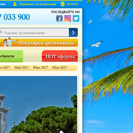
ение
Проверка на резервация
Хотели
 билети
л 2027
Май 2027
Юни 2027
Юли 2027