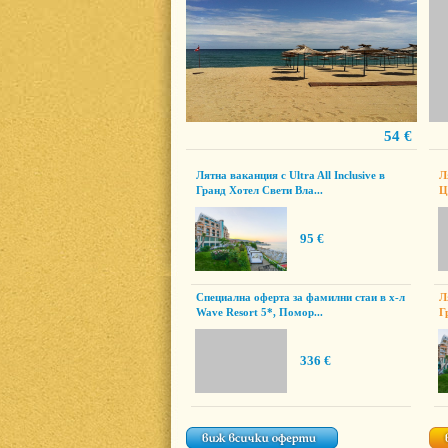
54 €
Лятна ваканция с Ultra All Inclusive в
Л
Гранд Хотел Свети Вла...
Ц
95 €
Специална оферта за фамилни стаи в х-л
Л
Wave Resort 5*, Помор...
Г
336 €