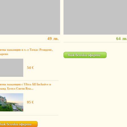
49 лв.
64 лв
ятна ваканция в х-л Томас Резиденс,
арево
54 €
ятна ваканция с Ultra All Inclusive в
ранд Хотел Свети Вла...
95 €