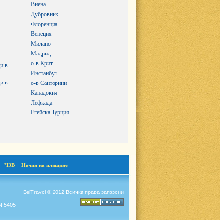
Виена
Дубровник
Флоренциа
Венеция
Милано
Мадрид
о-в Крит
и в
Инстанбул
и в
о-в Санторини
Кападокия
Лефкада
Егейска Турция
|
ЧЗВ
|
Начин на плащане
BulTravel © 2012 Всички права запазени
N 5405