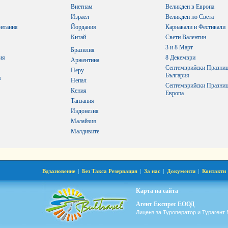
Виетнам
Великден в Европа
Израел
Великден по Света
итания
Йордания
Карнавали и Фестивали
Китай
Свети Валентин
3 и 8 Март
Бразилия
ия
8 Декември
Аржентина
Септемврийски Празниц
Перу
България
я
Непал
Септемврийски Празниц
Кения
Европа
Танзания
Индонезия
Малайзия
Малдивите
Вдъхновение
|
Без Такса Резервация
|
За нас
|
Документи
|
Контакти
Карта на сайта
Агент Експрес ЕООД
Лиценз за Туроператор и Турагент 