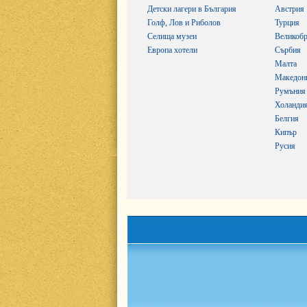
Детски лагери в България
Австрия
Голф, Лов и Риболов
Турция
Селища музеи
Великобр
Европа хотели
Сърбия
Малта
Македон
Румъния
Холанди
Белгия
Кипър
Русия