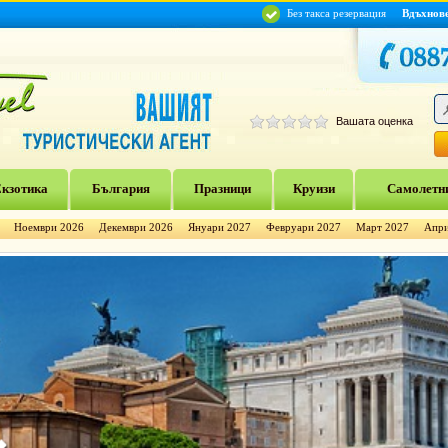
Без такса резервация
Вдъхнов
Вашата оценка
кзотика
България
Празници
Круизи
Самолетни
Ноември 2026
Декември 2026
Януари 2027
Февруари 2027
Март 2027
Апри