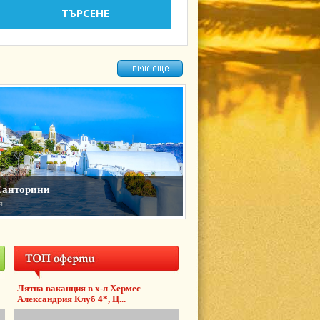
Санторини
я
Лятна ваканция в х-л Хермес
Александрия Клуб 4*, Ц...