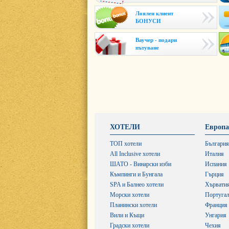
Лоялен клиент
БОНУСИ
Ваучер - подари
пътуване
ХОТЕЛИ
Европа
ТОП хотели
България
All Inclusive хотели
Италия
ШАТО - Винарски изби
Испания
Къмпинги и Бунгала
Гърция
SPA и Балнео хотели
Хървати
Морски хотели
Португа
Планински хотели
Франция
Вили и Къщи
Унгария
Градски хотели
Чехия