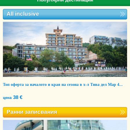
All inclusive
Топ оферта за началото и края на сезона в х-л Тива дел Мар 4...
38 €
цена
Ранни записвания