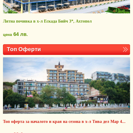
Лятна почивка в х-л Ескада Бийч 3*, Ахтопол
64 лв.
цена
Топ Оферти
Топ оферта за началото и края на сезона в х-л Тива дел Мар 4...