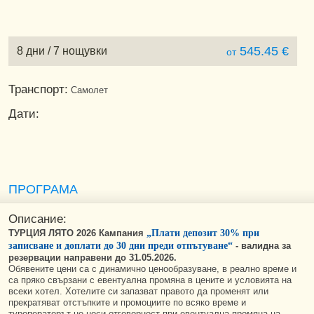
545.45 €
8 дни / 7 нощувки
от
Транспорт:
Самолет
Дати:
ПРОГРАМА
Описание:
ТУРЦИЯ ЛЯТО 2026 Кампания
„Плати депозит 30% при
записване и доплати до 30 дни преди отпътуване“
-
валидна за
резервации направени до 31.05.2026.
Обявените цени са с динамично ценообразуване, в реално време и
са пряко свързани с евентуална промяна в цените и условията на
всеки хотел. Хотелите си запазват правото да променят или
прекратяват отстъпките и промоциите по всяко време и
туроператорът не носи отговорност при евентуална промяна на