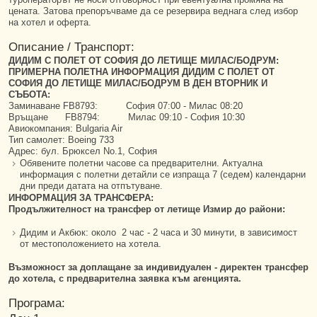
цената. Затова препоръчваме да се резервира веднага след избор
на хотел и оферта.
Описание / Транспорт:
ДИДИМ С ПОЛЕТ ОТ СОФИЯ ДО ЛЕТИЩЕ МИЛАС/БОДРУМ:
ПРИМЕРНА ПОЛЕТНА ИНФОРМАЦИЯ ДИДИМ С ПОЛЕТ ОТ
СОФИЯ ДО ЛЕТИЩЕ МИЛАС/БОДРУМ В ДЕН ВТОРНИК И
СЪБОТА:
Заминаване FB8793: София 07:00 - Милас 08:20
Връщане FB8794: Милас 09:10 - София 10:30
Авиокомпания: Bulgaria Air
Тип самолет: Boeing 733
Адрес: бул. Брюксел No.1, София
Обявените полетни часове са предварителни. Актуална
информация с полетни детайли се изпраща 7 (седем) календарни
дни преди датата на отпътуване.
ИНФОРМАЦИЯ ЗА ТРАНСФЕРА:
Продължителност на трансфер от летище Измир до райони:
Дидим и Акбюк: около 2 час - 2 часа и 30 минути, в зависимост
от местоположението на хотела.
Възможност за доплащане за индивидуален - директен трансфер
до хотела, с предварителна заявка към агенцията.
Програма: