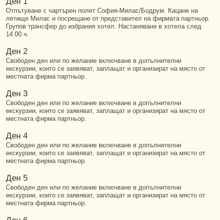
Ден 1
Отпътуване с чартърен полет София-Милас/Бодрум. Кацане на
летище Милас и посрещане от представител на фирмата партньор.
Групов трансфер до избрания хотел. Настаняване в хотела след
14.00 ч.
Ден 2
Свободен ден или по желание включване в допълнителни
екскурзии, които се заявяват, заплащат и организират на място от
местната фирма партньор.
Ден 3
Свободен ден или по желание включване в допълнителни
екскурзии, които се заявяват, заплащат и организират на място от
местната фирма партньор.
Ден 4
Свободен ден или по желание включване в допълнителни
екскурзии, които се заявяват, заплащат и организират на място от
местната фирма партньор.
Ден 5
Свободен ден или по желание включване в допълнителни
екскурзии, които се заявяват, заплащат и организират на място от
местната фирма партньор.