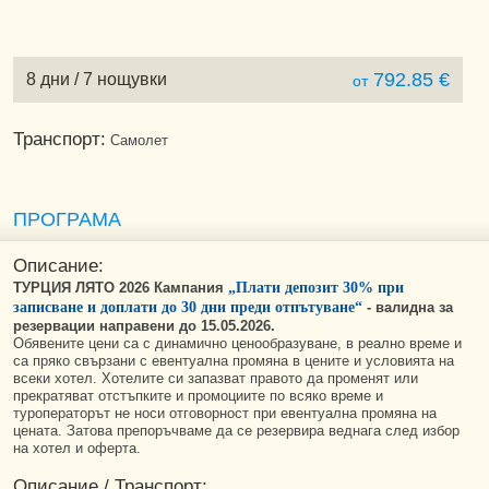
792.85 €
8 дни / 7 нощувки
от
Транспорт:
Самолет
ПРОГРАМА
Описание:
ТУРЦИЯ ЛЯТО 2026 Кампания
„Плати депозит 30% при
записване и доплати до 30 дни преди отпътуване“
-
валидна за
резервации направени до 15.05.2026.
Обявените цени са с динамично ценообразуване, в реално време и
са пряко свързани с евентуална промяна в цените и условията на
всеки хотел. Хотелите си запазват правото да променят или
прекратяват отстъпките и промоциите по всяко време и
туроператорът не носи отговорност при евентуална промяна на
цената. Затова препоръчваме да се резервира веднага след избор
на хотел и оферта.
Описание / Транспорт: