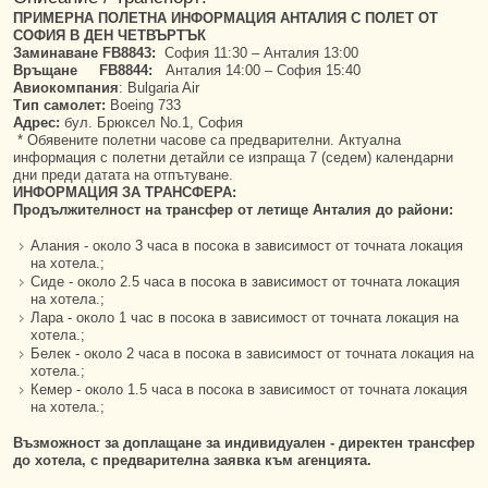
ПРИМЕРНА ПОЛЕТНА ИНФОРМАЦИЯ АНТАЛИЯ С ПОЛЕТ ОТ
СОФИЯ В ДЕН ЧЕТВЪРТЪК
Заминаване FB8843:
София 11:30 – Анталия 13:00
Връщане FB8844:
Анталия 14:00 – София 15:40
Авиокомпания
: Bulgaria Air
Тип самолет:
Boeing 733
Адрес:
бул. Брюксел No.1, София
* Обявените полетни часове са предварителни. Актуална
информация с полетни детайли се изпраща 7 (седем) календарни
дни преди датата на отпътуване.
ИНФОРМАЦИЯ ЗА ТРАНСФЕРА:
Продължителност на трансфер от летище Анталия до райони:
Алания - около 3 часа в посока в зависимост от точната локация
на хотела.;
Сиде - около 2.5 часа в посока в зависимост от точната локация
на хотела.;
Лара - около 1 час в посока в зависимост от точната локация на
хотела.;
Белек - около 2 часа в посока в зависимост от точната локация на
хотела.;
Кемер - около 1.5 часа в посока в зависимост от точната локация
на хотела.;
Възможност за доплащане за индивидуален - директен трансфер
до хотела, с предварителна заявка към агенцията.