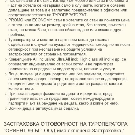
Настаняването в стаи с изглед към морето или стаи в основната
част на хотела се извършва само в случаите, когато е обявено
доплащане за това и е заплатено предварително в офисите или
представителствата на ТУРОПЕРАТОРЪТ.
PROMO или ECONOMY стаи в хотелите са стаи на по-ниска цена
с оглед на по-малък размер, крайна стая, без тераса, приземен
етаж, по-малка баня, по старо обзавеждане или някакъв друг
проблем;
Туроператорът и местните партньори могат да оказват
съдействие в случай на нужда от медицинска помощ, но не носят
отговорност при неспазване на общите условия на
застрахователя от страна на потребителя.
Концепциите All inclusive; Ultra All incl; High class all incl и др. се
определят индивидуално от всеки хотел и не гарантират
наличието на определени видове храни, напитки и услуги.
Лица, пътуващи с един родител или без родители, представят
освен международен паспорт, нотариално заверена декларация
от единия или от двамата родители и акт за раждане, както и
копие от него.
При несъвпадащи фамилии на децата и родители, пред
граничните власти се представят освен международните
паспорти и акт за раждане на децата, както и копие от него.
Всички деца в автобуса имат седалка
ЗАСТРАХОВКА ОТГОВОРНОСТ НА ТУРОПЕРАТОРА
”ОРИЕНТ 99 БГ” ООД има сключена Застраховка “