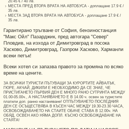
20.45 € / 40 лв.
МЕСТА ПРЕД ВТОРА ВРАТА НА АВТОБУСА - доплащане 17.9 € /
35 лв.
МЕСТА ЗАД ВТОРА ВРАТА НА АВТОБУСА - доплащане 17.9 € /
35 лв.
Гарантирано тръгване от София, бензиностанция
"Макс Ойл" Пазарджик, пред автогара "Север"
Пловдив, на изхода от Димитровград в посока
Хасково, Димитровград, Газпром Хасково, Харманли
всеки петък!
Всеки хотел си запазва правото за промяна по всяко
време на цените.
ЗА ВСИЧКИ ТУРИСТИ ПЪТУВАЩИ ЗА КУРОРТИТЕ АЙВАЛЪК,
ГЮРЕ, АКЧАЙ, ДИКИЛИ Е НЕОБХОДИМО ДА СЕ ЗНАЕ, ЧЕ
ПРИСТИГАНЕТО ПЪРВИЯ ДЕН Е МНОГО РАНО СУТРИНТА МЕЖДУ
01.00-05.00ч., А НАСТАНЯВАНЕТО Е В 14.00 ч. освен за туристите
платили доп. ранно настаняване! ОТПЪТУВАНЕТО ПОСЛЕДНИЯ
ДЕН СЕ ОСЪЩЕСТВЯВА В КЪСЕН ЧАС МЕЖДУ 19.30-23.30 ЧАСА,
ОСВОБОЖДАВАНЕТО НА СТАИТЕ ОБАЧЕ СТАВА В 12.00ч. НА
ОБЯД, ОСВЕН АКО НЯМА ДОПЛ. КЪСНО ОСВОБОЖДАВАНЕ НА
СТАЯТА!