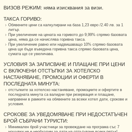
ВИЗОВ РЕЖИМ: няма изисквания за визи.
ТАКСА ГОРИВО:
Обявените цени са калкулирани на база 1,23 евро /2.40 лв. за 1
литър.
При увеличение на цената на горивото до 9,99% спрямо базовата
цена, няма да се начислява горивна такса.
При увеличение равно или надвишаващо 10% спрямо базовата
цена ще бъде въведена горивна такса спрямо базовата цена,
сумата ще се увеличава.
УСЛОВИЯ ЗА ЗАПИСВАНЕ И ПЛАЩАНЕ ПРИ ЦЕНИ
С ВКЛЮЧЕНИ ОТСТЪПКИ ЗА ХОТЕЛСКО
НАСТАНЯВАНЕ, ПРОМОЦИИ И ОФЕРТИ В
ПОСЛЕДНАТА МИНУТА:
отстъпките за хотелско настаняване, промоциите и офертите в
последната минута са валидни при резервация и плащане,
направени в рамките на обявените за всеки хотел дати, срокове и
условия.
СРОКОВЕ ЗА УВЕДОМЯВАНЕ ПРИ НЕДОСТАТЪЧЕН
БРОЙ СЪБРАНИ ТУРИСТИ:
Минимален брой участници за провеждане на програма със 7
нощувки не е необходим за дати на отпътуване всеки петък!