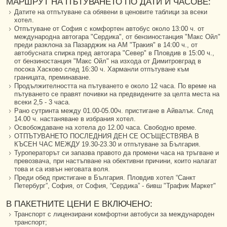
МАРШРУТ НА ПЪТУВАНЕТО ПО ДАТИ И ЧАСОВЕ:
Датите на отпътуване са обявени в ценовите таблици за всеки
хотел.
Отпътуване от София с комфортен автобус около 13:00 ч. от
международна автогара "Сердика", от бензиностанция "Макс Ойл"
преди разклона за Пазарджик на АМ "Тракия" в 14:00 ч., от
автобусната спирка пред автогара "Север" в Пловдив в 15:00 ч.,
от бензиностанция "Макс Ойл" на изхода от Димитровград в
посока Хасково след 16:30 ч. Харманли отпътуване към
границата, преминаване.
Продължителността на пътуването е около 12 часа. По време на
пътуването се правят почивки на предвидените за целта места на
всеки 2,5 - 3 часа.
Рано сутринта между 01.00-05.00ч. пристигане в Айвалък. След
14.00 ч. настаняване в избрания хотел.
Освобождаване на хотела до 12.00 часа. Свободно време.
ОТПЪТУВАНЕТО ПОСЛЕДНИЯ ДЕН СЕ ОСЪЩЕСТВЯВА В
КЪСЕН ЧАС МЕЖДУ 19.30-23.30 и отпътуване за България.
Туроператорът си запазва правото да промени часа на тръгване и
превозвача, при настъпване на обективни причини, които налагат
това и са извън неговата воля.
Преди обед пристигане в България. Пловдив хотел “Санкт
Петербург”, София, от София, “Сердика” - бивш "Трафик Маркет"
В ПАКЕТНИТЕ ЦЕНИ Е ВКЛЮЧЕНО:
Транспорт с лицензирани комфортни автобуси за международен
транспорт;