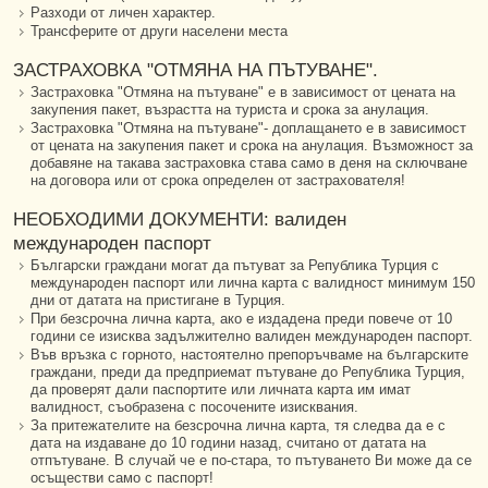
Разходи от личен характер.
Трансферите от други населени места
ЗАСТРАХОВКА "ОТМЯНА НА ПЪТУВАНЕ".
Застраховка "Отмяна на пътуване" е в зависимост от цената на
закупения пакет, възрастта на туриста и срока за анулация.
Застраховка "Отмяна на пътуване"- доплащането е в зависимост
от цената на закупения пакет и срока на анулация. Възможност за
добавяне на такава застраховка става само в деня на сключване
на договора или от срока определен от застрахователя!
НЕОБХОДИМИ ДОКУМЕНТИ: валиден
международен паспорт
Български граждани могат да пътуват за Република Турция с
международен паспорт или лична карта с валидност минимум 150
дни от датата на пристигане в Турция.
При безсрочна лична карта, ако е издадена преди повече от 10
години се изисква задължително валиден международен паспорт.
Във връзка с горното, настоятелно препоръчваме на българските
граждани, преди да предприемат пътуване до Република Турция,
да проверят дали паспортите или личната карта им имат
валидност, съобразена с посочените изисквания.
За притежателите на безсрочна лична карта, тя следва да е с
дата на издаване до 10 години назад, считано от датата на
отпътуване. В случай че е по-стара, то пътуването Ви може да се
осъществи само с паспорт!