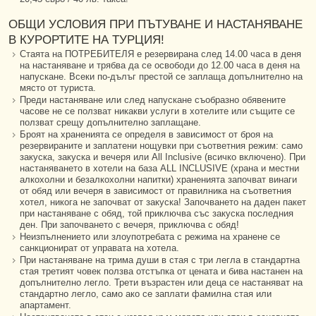
ОБЩИ УСЛОВИЯ ПРИ ПЪТУВАНЕ И НАСТАНЯВАНЕ
В КУРОРТИТЕ НА ТУРЦИЯ!
Стаята на ПОТРЕБИТЕЛЯ е резервирана след 14.00 часа в деня
на настаняване и трябва да се освободи до 12.00 часа в деня на
напускане. Всеки по-дълъг престой се заплаща допълнително на
място от туриста.
Преди настаняване или след напускане съобразно обявените
часове не се ползват никакви услуги в хотелите или същите се
ползват срещу допълнително заплащане.
Броят на храненията се определя в зависимост от броя на
резервираните и заплатени нощувки при съответния режим: само
закуска, закуска и вечеря или All Inclusive (всичко включено). При
настаняването в хотели на база ALL INCLUSIVE (храна и местни
алкохолни и безалкохолни напитки) храненията започват винаги
от обяд или вечеря в зависимост от правилника на съответния
хотел, никога не започват от закуска! Започването на даден пакет
при настаняване с обяд, той приключва със закуска последния
ден. При започването с вечеря, приключва с обяд!
Неизпълнението или злоупотребата с режима на хранене се
санкционират от управата на хотела.
При настаняване на трима души в стая с три легла в стандартна
стая третият човек ползва отстъпка от цената и бива настанен на
допълнително легло. Трети възрастен или деца се настаняват на
стандартно легло, само ако се заплати фамилна стая или
апартамент.