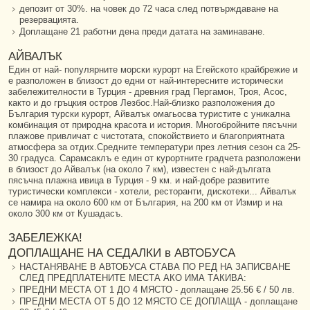
депозит от 30%. на човек до 72 часа след потвърждаване на
резервацията.
Доплащане 21 работни дена преди датата на заминаване.
АЙВАЛЪК
Един от най- популярните морски курорт на Егейското крайбрежие и
е разположен в близост до едни от най-интересните исторически
забележителности в Турция - древния град Пергамон, Троя, Асос,
както и до гръцкия остров Лезбос.Най-близко разположения до
България турски курорт, Айвалък омагьосва туристите с уникална
комбинация от природна красота и история. Многобройните пясъчни
плажове привличат с чистотата, спокойствието и благоприятната
атмосфера за отдих.Средните температури през летния сезон са 25-
30 градуса. Сарамсаклъ е един от курортните градчета разположени
в близост до Айвалък (на около 7 км), известен с най-дългата
пясъчна плажна ивица в Турция - 9 км. и най-добре развитите
туристически комплекси - хотели, ресторанти, дискотеки... Айвалък
се намира на около 600 км от България, на 200 км от Измир и на
около 300 км от Кушадасъ.
ЗАБЕЛЕЖКА!
ДОПЛАЩАНЕ НА СЕДАЛКИ в АВТОБУСА
НАСТАНЯВАНЕ В АВТОБУСА СТАВА ПО РЕД НА ЗАПИСВАНЕ
СЛЕД ПРЕДПЛАТЕНИТЕ МЕСТА АКО ИМА ТАКИВА:
ПРЕДНИ МЕСТА ОТ 1 ДО 4 МЯСТО - доплащане 25.56 € / 50 лв.
ПРЕДНИ МЕСТА ОТ 5 ДО 12 МЯСТО СЕ ДОПЛАЩА - доплащане