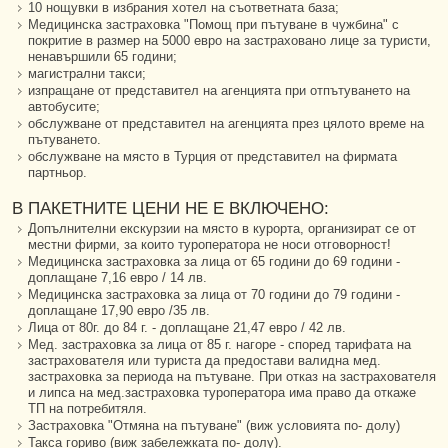
10 нощувки в избрания хотел на съответната база;
Медицинска застраховка "Помощ при пътуване в чужбина" с
покритие в размер на 5000 евро на застраховано лице за туристи,
ненавършили 65 години;
магистрални такси;
изпращане от представител на агенцията при отпътуването на
автобусите;
обслужване от представител на агенцията през цялото време на
пътуването.
обслужване на място в Турция от представител на фирмата
партньор.
В ПАКЕТНИТЕ ЦЕНИ НЕ Е ВКЛЮЧЕНО:
Допълнителни екскурзии на място в курорта, организират се от
местни фирми, за които туроператора не носи отговорност!
Медицинска застраховка за лица от 65 години до 69 години -
доплащане 7,16 евро / 14 лв.
Медицинска застраховка за лица от 70 години до 79 години -
доплащане 17,90 евро /35 лв.
Лица от 80г. до 84 г. - доплащане 21,47 евро / 42 лв.
Мед. застраховка за лица от 85 г. нагоре - според тарифата на
застрахователя или туриста да предостави валидна мед.
застраховка за периода на пътуване. При отказ на застрахователя
и липса на мед.застраховка туроператора има право да откаже
ТП на потребитяля.
Застраховка "Отмяна на пътуване" (виж условията по- долу)
Такса гориво (виж забележката по- долу).