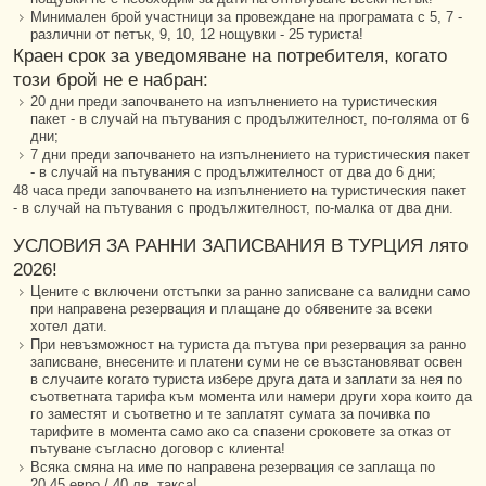
Минимален брой участници за провеждане на програмата с 5, 7 -
различни от петък, 9, 10, 12 нощувки - 25 туриста!
Краен срок за уведомяване на потребителя, когато
този брой не е набран:
20 дни преди започването на изпълнението на туристическия
пакет - в случай на пътувания с продължителност, по-голяма от 6
дни;
7 дни преди започването на изпълнението на туристическия пакет
- в случай на пътувания с продължителност от два до 6 дни;
48 часа преди започването на изпълнението на туристическия пакет
- в случай на пътувания с продължителност, по-малка от два дни.
УСЛОВИЯ ЗА РАННИ ЗАПИСВАНИЯ В ТУРЦИЯ лято
2026!
Цените с включени отстъпки за ранно записване са валидни само
при направена резервация и плащане до обявените за всеки
хотел дати.
При невъзможност на туриста да пътува при резервация за ранно
записване, внесените и платени суми не се възстановяват освен
в случаите когато туриста избере друга дата и заплати за нея по
съответната тарифа към момента или намери други хора които да
го заместят и съответно и те заплатят сумата за почивка по
тарифите в момента само ако са спазени сроковете за отказ от
пътуване съгласно договор с клиента!
Всяка смяна на име по направена резервация се заплаща по
20,45 евро / 40 лв. такса!