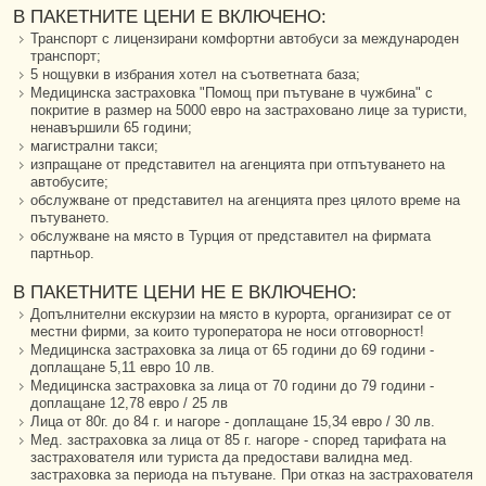
В ПАКЕТНИТЕ ЦЕНИ Е ВКЛЮЧЕНО:
Транспорт с лицензирани комфортни автобуси за международен
транспорт;
5 нощувки в избрания хотел на съответната база;
Медицинска застраховка "Помощ при пътуване в чужбина" с
покритие в размер на 5000 евро на застраховано лице за туристи,
ненавършили 65 години;
магистрални такси;
изпращане от представител на агенцията при отпътуването на
автобусите;
обслужване от представител на агенцията през цялото време на
пътуването.
обслужване на място в Турция от представител на фирмата
партньор.
В ПАКЕТНИТЕ ЦЕНИ НЕ Е ВКЛЮЧЕНО:
Допълнителни екскурзии на място в курорта, организират се от
местни фирми, за които туроператора не носи отговорност!
Медицинска застраховка за лица от 65 години до 69 години -
доплащане 5,11 евро 10 лв.
Медицинска застраховка за лица от 70 години до 79 години -
доплащане 12,78 евро / 25 лв
Лица от 80г. до 84 г. и нагоре - доплащане 15,34 евро / 30 лв.
Мед. застраховка за лица от 85 г. нагоре - според тарифата на
застрахователя или туриста да предостави валидна мед.
застраховка за периода на пътуване. При отказ на застрахователя