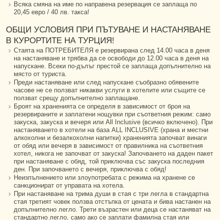
Всяка смяна на име по направена резервация се заплаща по
20,45 евро / 40 лв. такса!
ОБЩИ УСЛОВИЯ ПРИ ПЪТУВАНЕ И НАСТАНЯВАНЕ
В КУРОРТИТЕ НА ТУРЦИЯ!
Стаята на ПОТРЕБИТЕЛЯ е резервирана след 14.00 часа в деня
на настаняване и трябва да се освободи до 12.00 часа в деня на
напускане. Всеки по-дълъг престой се заплаща допълнително на
място от туриста.
Преди настаняване или след напускане съобразно обявените
часове не се ползват никакви услуги в хотелите или същите се
ползват срещу допълнително заплащане.
Броят на храненията се определя в зависимост от броя на
резервираните и заплатени нощувки при съответния режим: само
закуска, закуска и вечеря или All Inclusive (всичко включено). При
настаняването в хотели на база ALL INCLUSIVE (храна и местни
алкохолни и безалкохолни напитки) храненията започват винаги
от обяд или вечеря в зависимост от правилника на съответния
хотел, никога не започват от закуска! Започването на даден пакет
при настаняване с обяд, той приключва със закуска последния
ден. При започването с вечеря, приключва с обяд!
Неизпълнението или злоупотребата с режима на хранене се
санкционират от управата на хотела.
При настаняване на трима души в стая с три легла в стандартна
стая третият човек ползва отстъпка от цената и бива настанен на
допълнително легло. Трети възрастен или деца се настаняват на
стандартно легло, само ако се заплати фамилна стая или