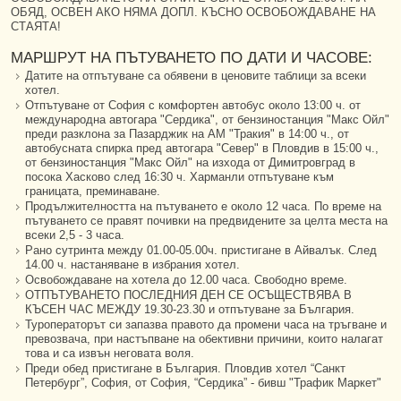
ОБЯД, ОСВЕН АКО НЯМА ДОПЛ. КЪСНО ОСВОБОЖДАВАНЕ НА
СТАЯТА!
МАРШРУТ НА ПЪТУВАНЕТО ПО ДАТИ И ЧАСОВЕ:
Датите на отпътуване са обявени в ценовите таблици за всеки
хотел.
Отпътуване от София с комфортен автобус около 13:00 ч. от
международна автогара "Сердика", от бензиностанция "Макс Ойл"
преди разклона за Пазарджик на АМ "Тракия" в 14:00 ч., от
автобусната спирка пред автогара "Север" в Пловдив в 15:00 ч.,
от бензиностанция "Макс Ойл" на изхода от Димитровград в
посока Хасково след 16:30 ч. Харманли отпътуване към
границата, преминаване.
Продължителността на пътуването е около 12 часа. По време на
пътуването се правят почивки на предвидените за целта места на
всеки 2,5 - 3 часа.
Рано сутринта между 01.00-05.00ч. пристигане в Айвалък. След
14.00 ч. настаняване в избрания хотел.
Освобождаване на хотела до 12.00 часа. Свободно време.
ОТПЪТУВАНЕТО ПОСЛЕДНИЯ ДЕН СЕ ОСЪЩЕСТВЯВА В
КЪСЕН ЧАС МЕЖДУ 19.30-23.30 и отпътуване за България.
Туроператорът си запазва правото да промени часа на тръгване и
превозвача, при настъпване на обективни причини, които налагат
това и са извън неговата воля.
Преди обед пристигане в България. Пловдив хотел “Санкт
Петербург”, София, от София, “Сердика” - бивш "Трафик Маркет"