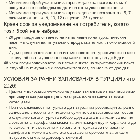
Минимален брой участници за провеждане на програма със 7
нощувки не е необходим за дати на отпътуване всеки петък!
Минимален брой участници за провеждане на програмата с 5, 7 -
различни от петък, 9, 10, 12 нощувки - 25 туриста!
Краен срок за уведомяване на потребителя, когато
този брой не е набран:
20 дни преди започването на изпълнението на туристическия
пакет - в случай на пътувания с продължителност, по-голяма от 6
дни;
7 дни преди започването на изпълнението на туристическия пакет
- в случай на пътувания с продължителност от два до 6 дни;
48 часа преди започването на изпълнението на туристическия пакет
- в случай на пътувания с продължителност, по-малка от два дни.
УСЛОВИЯ ЗА РАННИ ЗАПИСВАНИЯ В ТУРЦИЯ лято
2026!
Цените с включени отстъпки за ранно записване са валидни само
при направена резервация и плащане до обявените за всеки
хотел дати.
При невъзможност на туриста да пътува при резервация за ранно
записване, внесените и платени суми не се възстановяват освен
в случаите когато туриста избере друга дата и заплати за нея по
съответната тарифа към момента или намери други хора които да
го заместят и съответно и те заплатят сумата за почивка по
тарифите в момента само ако са спазени сроковете за отказ от
пътуване съгласно договор с клиента!