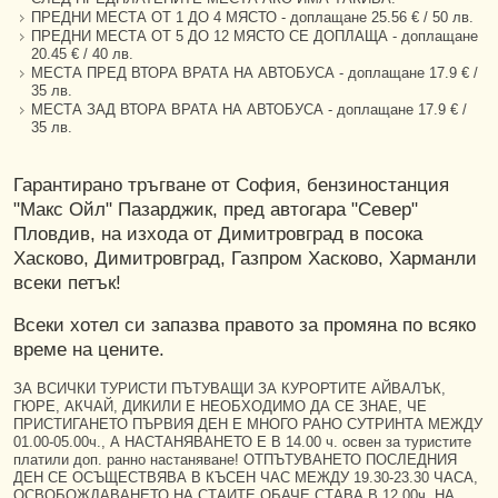
ПРЕДНИ МЕСТА ОТ 1 ДО 4 МЯСТО - доплащане 25.56 € / 50 лв.
ПРЕДНИ МЕСТА ОТ 5 ДО 12 МЯСТО СЕ ДОПЛАЩА - доплащане
20.45 € / 40 лв.
МЕСТА ПРЕД ВТОРА ВРАТА НА АВТОБУСА - доплащане 17.9 € /
35 лв.
МЕСТА ЗАД ВТОРА ВРАТА НА АВТОБУСА - доплащане 17.9 € /
35 лв.
Гарантирано тръгване от София, бензиностанция
"Макс Ойл" Пазарджик, пред автогара "Север"
Пловдив, на изхода от Димитровград в посока
Хасково, Димитровград, Газпром Хасково, Харманли
всеки петък!
Всеки хотел си запазва правото за промяна по всяко
време на цените.
ЗА ВСИЧКИ ТУРИСТИ ПЪТУВАЩИ ЗА КУРОРТИТЕ АЙВАЛЪК,
ГЮРЕ, АКЧАЙ, ДИКИЛИ Е НЕОБХОДИМО ДА СЕ ЗНАЕ, ЧЕ
ПРИСТИГАНЕТО ПЪРВИЯ ДЕН Е МНОГО РАНО СУТРИНТА МЕЖДУ
01.00-05.00ч., А НАСТАНЯВАНЕТО Е В 14.00 ч. освен за туристите
платили доп. ранно настаняване! ОТПЪТУВАНЕТО ПОСЛЕДНИЯ
ДЕН СЕ ОСЪЩЕСТВЯВА В КЪСЕН ЧАС МЕЖДУ 19.30-23.30 ЧАСА,
ОСВОБОЖДАВАНЕТО НА СТАИТЕ ОБАЧЕ СТАВА В 12.00ч. НА