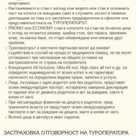
апартамент.
Настаняването в стаи с изглед към морето или стаи в основната
част на хотела се извършва само в случаите, когато е обявено
доплащане за това и е заплатено предварително в офисите или
представителствата на ТУРОПЕРАТОРЪТ.
PROMO или ECONOMY стаи в хотелите са стаи на по-ниска цена
с оглед на по-малък размер, крайна стая, без тераса, приземен
етаж, по-малка баня, по старо обзавеждане или някакъв друг
проблем;
Туроператорът и местните партньори могат да оказват
съдействие в случай на нужда от медицинска помощ, но не носят
отговорност при неспазване на общите условия на
застрахователя от страна на потребителя.
Концепциите All inclusive; Ultra All incl; High class all incl и др. се
определят индивидуално от всеки хотел и не гарантират
наличието на определени видове храни, напитки и услуги.
Лица, пътуващи с един родител или без родители, представят
освен международен паспорт, нотариално заверена декларация
от единия или от двамата родители и акт за раждане, както и
копие от него.
При несъвпадащи фамилии на децата и родители, пред
граничните власти се представят освен международните
паспорти и акт за раждане на децата, както и копие от него.
Всички деца в автобуса имат седалка
ЗАСТРАХОВКА ОТГОВОРНОСТ НА ТУРОПЕРАТОРА