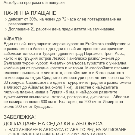
Автобусна програма с 5 нощувки
НАЧИН НА ПЛАЩАНЕ
депозит от 30%. на човек до 72 часа след потвърждаване на
резервацията.
Доплащане 21 работни дена преди датата на заминаване.
АЙВАЛЪК
Един от най- популярните морски курорт на Егейското крайбрежие и
е разположен в близост до едни от най-интересните исторически
забележителности в Турция - древния град Пергамон, Троя, Асос,
както и до гръцкия остров Лезбос.Най-близко разположения до
България турски курорт, Айвалък омагьосва туристите с уникална
комбинация от природна красота и история. Многобройните пясъчни
плажове привличат с чистотата, спокойствието и благоприятната
атмосфера за отдих.Средните температури през летния сезон са 25-
30 градуса. Сарамсаклъ е един от курортните градчета разположени
в близост до Айвалък (на около 7 км), известен с най-дългата
пясъчна плажна ивица в Турция - 9 км. и най-добре развитите
туристически комплекси - хотели, ресторанти, дискотеки... Айвалък
се намира на около 600 км от България, на 200 км от Измир и на
около 300 км от Кушадасъ.
ЗАБЕЛЕЖКА!
ДОПЛАЩАНЕ НА СЕДАЛКИ в АВТОБУСА
НАСТАНЯВАНЕ В АВТОБУСА СТАВА ПО РЕД НА ЗАПИСВАНЕ
СЛЕД ПРЕДПЛАТЕНИТЕ МЕСТА АКО ИМА ТАКИВА: