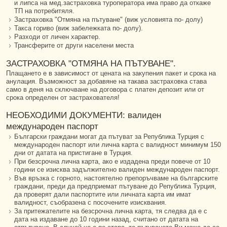
и липса на мед.застраховка туроператора има право да откаже
ТП на потребитяля.
Застраховка "Отмяна на пътуване" (виж условията по- долу)
Такса гориво (виж забележката по- долу).
Разходи от личен характер.
Трансферите от други населени места
ЗАСТРАХОВКА "ОТМЯНА НА ПЪТУВАНЕ".
Плащането е в зависимост от цената на закупения пакет и срока на
анулация. Възможност за добавяне на такава застраховка става
само в деня на сключване на договора с платен депозит или от
срока определен от застрахователя!
НЕОБХОДИМИ ДОКУМЕНТИ: валиден
международен паспорт
Български граждани могат да пътуват за Република Турция с
международен паспорт или лична карта с валидност минимум 150
дни от датата на пристигане в Турция.
При безсрочна лична карта, ако е издадена преди повече от 10
години се изисква задължително валиден международен паспорт.
Във връзка с горното, настоятелно препоръчваме на българските
граждани, преди да предприемат пътуване до Република Турция,
да проверят дали паспортите или личната карта им имат
валидност, съобразена с посочените изисквания.
За притежателите на безсрочна лична карта, тя следва да е с
дата на издаване до 10 години назад, считано от датата на