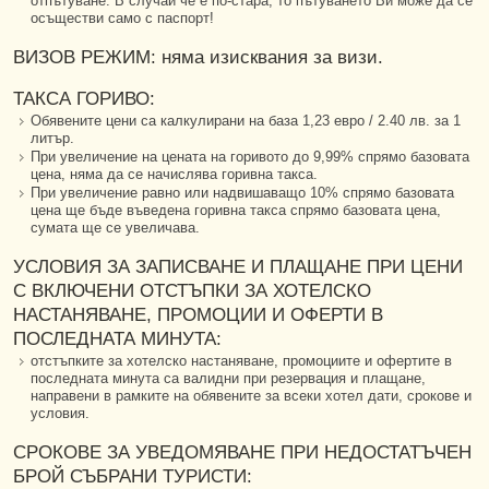
отпътуване. В случай че е по-стара, то пътуването Ви може да се
осъществи само с паспорт!
ВИЗОВ РЕЖИМ: няма изисквания за визи.
ТАКСА ГОРИВО:
Обявените цени са калкулирани на база 1,23 евро / 2.40 лв. за 1
литър.
При увеличение на цената на горивото до 9,99% спрямо базовата
цена, няма да се начислява горивна такса.
При увеличение равно или надвишаващо 10% спрямо базовата
цена ще бъде въведена горивна такса спрямо базовата цена,
сумата ще се увеличава.
УСЛОВИЯ ЗА ЗАПИСВАНЕ И ПЛАЩАНЕ ПРИ ЦЕНИ
С ВКЛЮЧЕНИ ОТСТЪПКИ ЗА ХОТЕЛСКО
НАСТАНЯВАНЕ, ПРОМОЦИИ И ОФЕРТИ В
ПОСЛЕДНАТА МИНУТА:
отстъпките за хотелско настаняване, промоциите и офертите в
последната минута са валидни при резервация и плащане,
направени в рамките на обявените за всеки хотел дати, срокове и
условия.
СРОКОВЕ ЗА УВЕДОМЯВАНЕ ПРИ НЕДОСТАТЪЧЕН
БРОЙ СЪБРАНИ ТУРИСТИ: