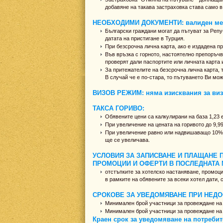
добавяне на такава застраховка става само в
НЕОБХОДИМИ ДОКУМЕНТИ: валиден меж
Български граждани могат да пътуват за Реп
датата на пристигане в Турция.
При безсрочна лична карта, ако е издадена п
Във връзка с горното, настоятелно препоръч
проверят дали паспортите или личната карта 
За притежателите на безсрочна лична карта, т
В случай че е по-стара, то пътуването Ви мо
ВИЗОВ РЕЖИМ: няма изисквания за виз
ТАКСА ГОРИВО:
Обявените цени са калкулирани на база 1,23 ев
При увеличение на цената на горивото до 9,9
При увеличение равно или надвишаващо 10% 
ще се увеличава.
УСЛОВИЯ ЗА ЗАПИСВАНЕ И ПЛАЩАНЕ 
ПРОМОЦИИ И ОФЕРТИ В ПОСЛЕДНАТА 
отстъпките за хотелско настаняване, промоц
в рамките на обявените за всеки хотел дати, 
СРОКОВЕ ЗА УВЕДОМЯВАНЕ ПРИ НЕДО
Минимален брой участници за провеждане на 
Минимален брой участници за провеждане на пр
Краен срок за уведомяване на потребите