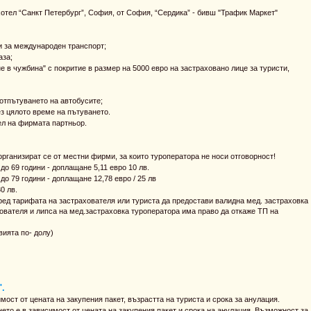
отел “Санкт Петербург”, София, от София, “Сердика” - бивш "Трафик Маркет"
и за международен транспорт;
аза;
в чужбина" с покритие в размер на 5000 евро на застраховано лице за туристи,
отпътуването на автобусите;
з цялото време на пътуването.
ел на фирмата партньор.
организират се от местни фирми, за които туроператора не носи отговорност!
до 69 години - доплащане 5,11 евро 10 лв.
до 79 години - доплащане 12,78 евро / 25 лв
30 лв.
поред тарифата на застрахователя или туриста да предостави валидна мед. застраховка
хователя и липса на мед.застраховка туроператора има право да откаже ТП на
ията по- долу)
.
ост от цената на закупения пакет, възрастта на туриста и срока за анулация.
то е в зависимост от цената на закупения пакет и срока на анулация. Възможност за