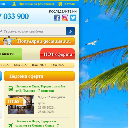
ение
Проверка на резервация
Хотели
 билети
л 2027
Май 2027
Юни 2027
Юли 2027
Подобни оферти
Почивка в Сиде, Турция с автобус
от В. Търново - 7 нощувки
9 дни/ 7 нощувки
311.69
€
дати:
21.08.2026г.
28.08.2026г.
Почивка в Лара, Турция със
самолет от София в Сряда - 7