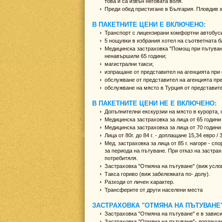
това и са извън неговата воля.
Преди обед пристигане в България. Пловдив х
В ПАКЕТНИТЕ ЦЕНИ Е ВКЛЮЧЕНО:
Транспорт с лицензирани комфортни автобус
5 нощувки в избрания хотел на съответната б
Медицинска застраховка "Помощ при пътуване 
ненавършили 65 години;
магистрални такси;
изпращане от представител на агенцията при 
обслужване от представител на агенцията пре
обслужване на място в Турция от представит
В ПАКЕТНИТЕ ЦЕНИ НЕ Е ВКЛЮЧЕНО:
Допълнителни екскурзии на място в курорта, 
Медицинска застраховка за лица от 65 години 
Медицинска застраховка за лица от 70 години 
Лица от 80г. до 84 г. - доплащане 15,34 евро / 
Мед. застраховка за лица от 85 г. нагоре - с
за периода на пътуване. При отказ на застра
потребитяля.
Застраховка "Отмяна на пътуване" (виж услов
Такса гориво (виж забележката по- долу).
Разходи от личен характер.
Трансферите от други населени места
ЗАСТРАХОВКА "ОТМЯНА НА ПЪТУВАНЕ"
Застраховка "Отмяна на пътуване" е в зависим
Застраховка "Отмяна на пътуване"- доплащане