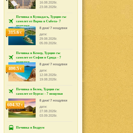
16.08.2026г.
23.08.2026г.
Почивка в Кушадасъ, Турция със
самолет от Варна в Събота- 7
нощувки
8 дни/ 7 нощувки
315.6
€
дати:
29.08.2026г.
05.09.2026г.
Почивка в Кемер, Турция със
самолет от София в Сряда - 7
нощувки
8 дни/ 7 нощувки
400.5
€
дати:
12.08.2026г.
19.08.2026г.
Почивка в Белек, Турция със
самолет от Бургас - 7 нощувки
8 дни/ 7 нощувки
604.32
€
дати:
27.08.2026г.
03.09.2026г.
Почивка в Бодрум