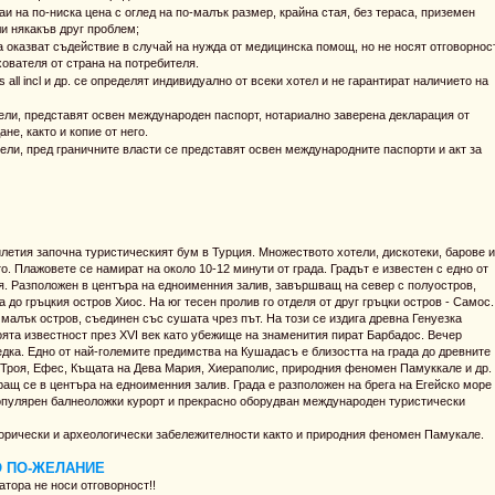
на по-ниска цена с оглед на по-малък размер, крайна стая, без тераса, приземен
ли някакъв друг проблем;
 оказват съдействие в случай на нужда от медицинска помощ, но не носят отговорнос
ователя от страна на потребителя.
class all incl и др. се определят индивидуално от всеки хотел и не гарантират наличието на
тели, представят освен международен паспорт, нотариално заверена декларация от
не, както и копие от него.
ли, пред граничните власти се представят освен международните паспорти и акт за
илетия започна туристическият бум в Турция. Множеството хотели, дискотеки, барове и
. Плажовете се намират на около 10-12 минути от града. Градът е известен с едно от
я. Разположен в центъра на едноименния залив, завършващ на север с полуостров,
а до гръцкия остров Хиос. На юг тесен пролив го отделя от друг гръцки остров - Самос.
малък остров, съединен със сушата чрез път. На този се издига древна Генуезка
оята известност през XVI век като убежище на знаменития пират Барбадос. Вечер
дка. Едно от най-големите предимства на Кушадасъ е близостта на града до древните
о Троя, Ефес, Къщата на Дева Мария, Хиераполис, природния феномен Памуккале и др.
щ се в центъра на едноименния залив. Града е разположен на брега на Егейско море
опулярен балнеоложки курорт и прекрасно оборудван международен туристически
орически и археологически забележителности както и природния феномен Памукале.
О ПО-ЖЕЛАНИЕ
атора не носи отговорност!!