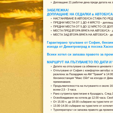
Доплащане 21 работни дена преди датата на 
ЗАБЕЛЕЖКА!
ДОПЛАЩАНЕ НА СЕДАЛКИ в АВТОБУСА
НАСТАНЯВАНЕ В АВТОБУСА СТАВА ПО РЕД
ПРЕДНИ МЕСТА ОТ 1 ДО 4 МЯСТО - доплащане
ПРЕДНИ МЕСТА ОТ 5 ДО 12 МЯСТО СЕ ДОПЛАЩ
МЕСТА ПРЕД ВТОРА ВРАТА НА АВТОБУСА - доп
МЕСТА ЗАД ВТОРА ВРАТА НА АВТОБУСА - допл
Гарантирано тръгване от София, бензин
изхода от Димитровград в посока Хаско
Всеки хотел си запазва правото за про
МАРШРУТ НА ПЪТУВАНЕТО ПО ДАТИ И 
Датите на отпътуване са обявени в ценовите 
Отпътуване от София с комфортен автобус ок
разклона за Пазарджик на АМ "Тракия" в 14:00 
бензиностанция "Макс Ойл" на изхода от Дими
преминаване.
Продължителността на пътуването е около 16-
всеки 2,5 - 3 часа.
Рано сутринта пристигане в Кушадасъ. След 1
Освобождаване на хотела до 12.00 часа. Сво
От 15.00 ч. до 18.00 събиране на туристите о
13.00-14.00 събиране на туристите от хотели
Туроператорът си запазва правото да промени