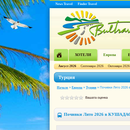
News Travel
Finder Travel
ХОТЕЛИ
Европа
Е
Август 2026
Септември 2026
Октомври 2026
Турция
Начало
»
Европа
»
Турция
»
Почивки Лято 2026 
Вашата оценка
Почивки Лято 2026 в КУШАДАСЪ