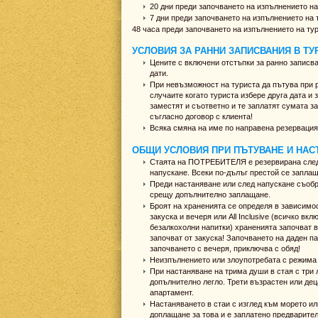
20 дни преди започването на изпълнението на
7 дни преди започването на изпълнението на 
48 часа преди започването на изпълнението на тур
УСЛОВИЯ ЗА РАННИ ЗАПИСВАНИЯ В ТУР
Цените с включени отстъпки за ранно записв
дати.
При невъзможност на туриста да пътува при р
случаите когато туриста избере друга дата и
заместят и съответно и те заплатят сумата з
съгласно договор с клиента!
Всяка смяна на име по направена резервация с
ОБЩИ УСЛОВИЯ ПРИ ПЪТУВАНЕ И НАСТ
Стаята на ПОТРЕБИТЕЛЯ е резервирана след 1
напускане. Всеки по-дълъг престой се заплащ
Преди настаняване или след напускане съобра
срещу допълнително заплащане.
Броят на храненията се определя в зависимос
закуска и вечеря или All Inclusive (всичко в
безалкохолни напитки) храненията започват в
започват от закуска! Започването на даден п
започването с вечеря, приключва с обяд!
Неизпълнението или злоупотребата с режима 
При настаняване на трима души в стая с три л
допълнително легло. Трети възрастен или дец
апартамент.
Настаняването в стаи с изглед към морето ил
доплащане за това и е заплатено предварит