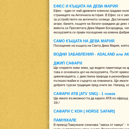
ЕФЕС И КЪЩАТА НА ДЕВА МАРИЯ
Ефес - един от най-древните елински градове-колон
страниците на Античната история. В Ефес се е зап
за устройството на античното селище. Достигнали
агори, баните, къщите на богати граждани до дне
живота си Пресветата Дева Мария Богородица, чият
екскурзията се прави посещение на кожена фабри
САМО КЪЩАТА НА ДЕВА МАРИЯ
Посещение на къщата на Света Дева Мария, която 
ВОДНИ ЗАБАВЛЕНИЯ - ADALAND или 
ДЖИП САФАРИ
Ще откриете нови земи, ще видите паметници на ар
това е основната цел на екскурзията. Пътят криво
цивилизацията, с девствена природа и разнообраз
пътешествайки в сърцето на планината. Ще имате 
добрите турски традиции пред очите ви. Напред, к
САФАРИ АТВ (ATV SNG) - 1 човек
Ще имате възможността да карате АТВ по офроуд з
16г./
САФАРИ С КОН ( HORSE SAFARI)
ПАМУККАЛЕ
В превод Памуккале означава ˝замък от памук˝ - т