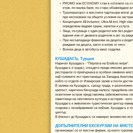
PROMO или ECONOMY стаи в хотелите са стаи 
етаж, по-малка баня, по старо обзавеждане и
Туроператорът и местните партньори могат да
при неспазване на общите условия на застрах
Концепциите All inclusive; Ultra All incl; High 
определени видове храни, напитки и услуги.
Лица, пътуващи с един родител или без роди
единия или от двамата родители и акт за ражда
При несъвпадащи фамилии на децата и родите
раждане на децата, както и копие от него.
Всички деца в автобуса имат седалка
КУШАДАСЪ, Турция
Наричат Кушадасъ - "Перлата на Егейско море".
Кушадасъ е градът, откъдето преди няколко десет
ресторанти го превърнаха в особено оживено място
най големите яхт-пристанища на Западна Анатоли
който го отделя от Измирския залив и почти достиг
В залива на Кушадасъ, срещу града, е разположен 
крепост, наречена Кючукада калеси, придобила св
осветения остров представлява забележителна гле
паметници на световната култура и история - кат
Кушадасъ е живописен туристически център намира
очарова с незабравимия си пейзаж. Кушадасъ е п
център.
В близост до Кушадасъ се намират множество ист
ДОПЪЛНИТЕЛНИ ЕКСКУРЗИИ НА МЯСТ
организират се от местни фирми, за които туропер