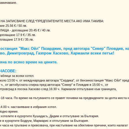
заминаване.
 НА ЗАПИСВАНЕ СЛЕД *ПРЕДПЛАТЕНИТЕ МЕСТА АКО ИМА ТАКИВА:
 25.56 € / 50 лв.
А - доплащане 20.45 € / 40 лв.
лащане 17.9 € / 35 лв.
ащане 17.9 € / 35 лв.
останция "Макс Ойл" Пазарджик, пред автогара "Север" Пловдив, н
во, Димитровград, Газпром Хасково, Харманли всеки петък!
мяна по всяко време на цените.
ЧАСОВЕ:
таблици за всеки хотел.
оло 13:00 ч. от международна автогара "Сердика", от бензиностанция "Макс Ойл" пре
ч., от автобусната спирка пред автогара "Север" в Пловдив в 15:00 ч., от
тровград в посока Хасково след 16:30 ч. Харманли отпътуване към границата,
18 часа. По време на пътуването се правят почивки на предвидените за целта места 
4.00 ч. настаняване в избрания хотел.
бодно време.
т хотелите в курортите Кушадасъ, Дидим и отпътуване за България.
те в курортите Бодрум, Мармарис и отпътуване за България.
 часа на тръгване и превозвача, при настъпване на обективни причини, които налагат