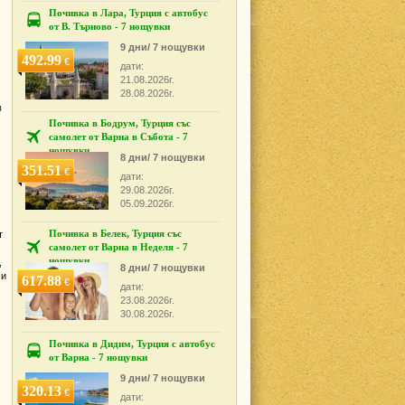
Почивка в Лара, Турция с автобус
от В. Търново - 7 нощувки
9 дни/ 7 нощувки
492.99
€
дати:
21.08.2026г.
28.08.2026г.
в
Почивка в Бодрум, Турция със
самолет от Варна в Събота - 7
нощувки
8 дни/ 7 нощувки
351.51
€
дати:
29.08.2026г.
05.09.2026г.
Почивка в Белек, Турция със
т
самолет от Варна в Неделя - 7
нощувки
,
8 дни/ 7 нощувки
 и
617.88
€
дати:
23.08.2026г.
30.08.2026г.
Почивка в Дидим, Турция с автобус
от Варна - 7 нощувки
9 дни/ 7 нощувки
320.13
€
дати: