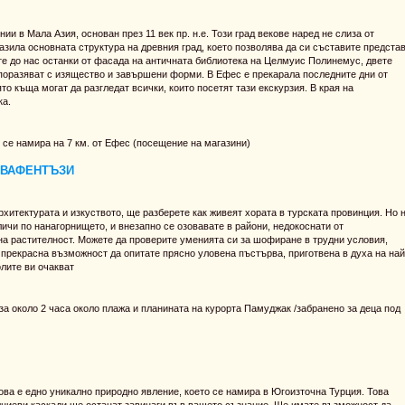
ии в Мала Азия, основан през 11 век пр. н.е. Този град векове наред не слиза от
азила основната структура на древния град, което позволява да си съставите предста
те до нас останки от фасада на античната библиотека на Целмуис Полинемус, двете
с поразяват с изящество и завършени форми. В Ефес е прекарала последните дни от
о къща могат да разгледат всички, които посетят тази екскурзия. В края на
ка.
се намира на 7 км. от Ефес (посещение на магазини)
АКВАФЕНТЪЗИ
хитектурата и изкуството, ще разберете как живеят хората в турската провинция. Но 
личи по нанагорнището, и внезапно се озовавате в райони, недокоснати от
на растителност. Можете да проверите уменията си за шофиране в трудни условия,
прекрасна възможност да опитате прясно уловена пъстърва, приготвена в духа на най
олите ви очакват
а около 2 часа около плажа и планината на курорта Памуджак /забранено за деца под
ова е едно уникално природно явление, което се намира в Югоизточна Турция. Това