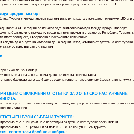
 деня на сключване на договора или от срока определен от застрахователя!
дународен паспорт
ублика Турция с международен паспорт или лична карта с валидност минимум 150 дни 
реди повече от 10 години се изисква задължително валиден международен паспорт.
ваме на българските граждани, преди да предприемат пътуване до Република Турция, д
им имат валидност, съобразена с посочените изисквания.
я следва да е с дата на издаване до 10 години назад, считано от датата на отпътуване.
же да се осъществи само с паспорт!
и.
ро / 2.40 лв. за 1 литър.
9% спрямо базовата цена, няма да се начислява горивна такса.
спрямо базовата цена ще бъде въведена горивна такса спрямо базовата цена, сумат
ПРИ ЦЕНИ С ВКЛЮЧЕНИ ОТСТЪПКИ ЗА ХОТЕЛСКО НАСТАНЯВАНЕ,
МИНУТА:
иите и офертите в последната минута са валидни при резервация и плащане, направен
срокове и условия.
СТАТЪЧЕН БРОЙ СЪБРАНИ ТУРИСТИ:
програма със 7 нощувки не е необходим за дати на отпътуване всеки петък!
ограмата с 5, 7 - различни от петък, 9, 10, 12 нощувки - 25 туриста!
ля, когато този брой не е набран: