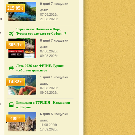
9 дни/ 7 нощувки
215.85
€
дати:
07.08.2026г.
от
21.08.2026г.
Черен петък Почивка в Лара,
а
Турция със самолет от София - 7
нощувки
8 дни/ 7 нощувки
605.3
€
дати:
07.08.2026г.
09.08.2026г.
Лято 2026 във ФЕТИЕ, Турция
-собствен транспорт
1 дни/ 1 нощувки
а
14.32
€
дати:
07.08.2026г.
09.08.2026г.
Екскурзия в ТУРЦИЯ - Кападокия
и
от София
6 дни/ 5 нощувки
408
€
дати:
11.08.2026г.
17.09.2026г.