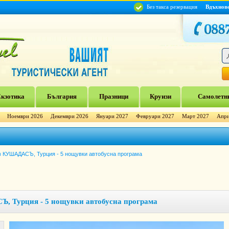
Без такса резервация
Вдъхнов
кзотика
България
Празници
Круизи
Самолетни
Ноември 2026
Декември 2026
Януари 2027
Февруари 2027
Март 2027
Апри
в КУШАДАСЪ, Турция - 5 нощувки автобусна програма
, Турция - 5 нощувки автобусна програма