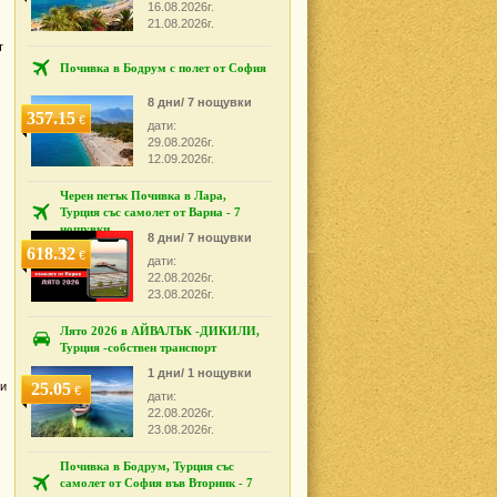
16.08.2026г.
21.08.2026г.
т
Почивка в Бодрум с полет от София
8 дни/ 7 нощувки
357.15
€
дати:
29.08.2026г.
12.09.2026г.
Черен петък Почивка в Лара,
Турция със самолет от Варна - 7
нощувки
8 дни/ 7 нощувки
618.32
€
дати:
22.08.2026г.
23.08.2026г.
Лято 2026 в АЙВАЛЪК -ДИКИЛИ,
Турция -собствен транспорт
1 дни/ 1 нощувки
 и
25.05
€
дати:
22.08.2026г.
23.08.2026г.
Почивка в Бодрум, Турция със
самолет от София във Вторник - 7