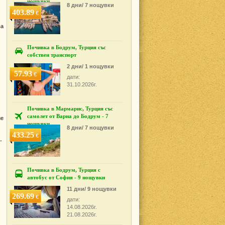
нощувки
8 дни/ 7 нощувки
403.89
€
ва
Почивка в Бодрум, Турция със
собствен транспорт
2 дни/ 1 нощувки
57.93
€
дати:
31.10.2026г.
Почивка в Мармарис, Турция със
самолет от Варна до Бодрум - 7
не
нощувки
8 дни/ 7 нощувки
433.25
€
-
Почивка в Бодрум, Турция с
автобус от София - 9 нощувки
11 дни/ 9 нощувки
269.69
€
дати:
14.08.2026г.
21.08.2026г.