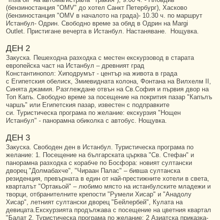
(бензиностанция "OMV" до хотел Санкт Петербург), Хасково
(бензиностанция "OMV в началото на града)- 10.30 ч. по маршрут
Истанбул- Одрин. Свободно време за обяд в Одрин на Margi
Outlet. Пристигане вечерта в Истанбул. Настаняване. Нощувка.
ДЕН 2
Закуска. Пешеходна разходка с местен екскурзовод в старата
европейска част на Истанбул – древният град
Константинопол: Хиподрумът - център на живота в града
с Египетския обелиск, Змиевидната колона, Фонтана на Вилхелм II,
Синята джамия. Разглеждане отвън на Св.София и първия двор на
Топ Капъ. Свободно време за посещение на покрития пазар "Капълъ
чаршъ" или Египетския пазар, известен с подправките
си. Туристическа програма по желание: екскурзия "Нощен
Истанбул" - панорамна обиколка с автобус. Нощувка.
ДЕН 3
Закуска. Свободен ден в Истанбул. Туристическа програма по
желание: 1. Посещение на българската църква "Св. Стефан" и
панорамна разходка с корабче по Босфора: новият султански
дворец "Долмабахче", "Чираан Палас" – бивша султанска
резиденция, превърната в един от най-престижните хотели в света,
кварталът "Ортакьой" – любимо място на истанбулските младежи и
творци, отбранителните крепости "Румели Хисар" и "Анадолу
Хисар", летният султански дворец "Бейлербей", Кулата на
девицата.Екскурзията продължава с посещение на цветния квартал
"Балат 2. Туристическа програма по желание: 2 Азиатска приказка-