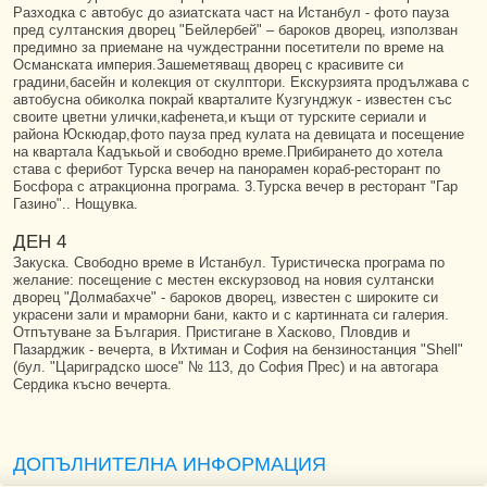
Разходка с автобус до азиатската част на Истанбул - фото пауза
пред султанския дворец "Бейлербей" – бароков дворец, използван
предимно за приемане на чуждестранни посетители по време на
Османската империя.Зашеметяващ дворец с красивите си
градини,басейн и колекция от скулптори. Екскурзията продължава с
автобусна обиколка покрай кварталите Кузгунджук - известен със
своите цветни улички,кафенета,и къщи от турските сериали и
района Юскюдар,фото пауза пред кулата на девицата и посещение
на квартала Кадъкьой и свободно време.Прибирането до хотела
става с ферибот Турска вечер на панорамен кораб-ресторант по
Босфора с атракционна програма. 3.Турска вечер в ресторант "Гар
Газино".. Нощувка.
ДЕН 4
Закуска. Свободно време в Истанбул. Туристическа програма по
желание: посещение с местен екскурзовод на новия султански
дворец "Долмабахче" - бароков дворец, известен с широките си
украсени зали и мраморни бани, както и с картинната си галерия.
Отпътуване за България. Пристигане в Хасково, Пловдив и
Пазарджик - вечерта, в Ихтиман и София на бензиностанция "Shell"
(бул. "Цариградско шосе" № 113, до София Прес) и на автогара
Сердика късно вечерта.
ДОПЪЛНИТЕЛНА ИНФОРМАЦИЯ