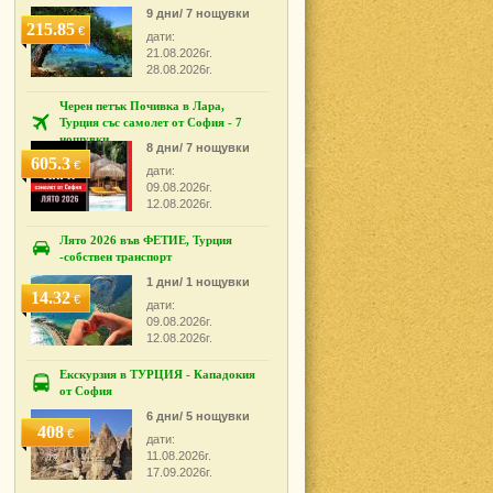
9 дни/ 7 нощувки
215.85
€
дати:
21.08.2026г.
28.08.2026г.
Черен петък Почивка в Лара,
Турция със самолет от София - 7
нощувки
8 дни/ 7 нощувки
605.3
€
дати:
09.08.2026г.
12.08.2026г.
Лято 2026 във ФЕТИЕ, Турция
-собствен транспорт
1 дни/ 1 нощувки
14.32
€
дати:
09.08.2026г.
12.08.2026г.
Екскурзия в ТУРЦИЯ - Кападокия
от София
6 дни/ 5 нощувки
408
€
дати:
11.08.2026г.
17.09.2026г.