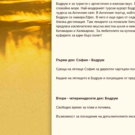
Бодрум е за туристи с артистичен и изискан вкус.
спокойно море. Най-модерният турски курорт Бодр
чудеса на Античния свят. В Античния театър, който
Бодрум се намира Ефес. В него е още едно от сед
близка дестинация. Там лекарите са полагали Хип
предлага изключително вкусна местна кухня и нев
Катамаран и Халикарнас. За любителите на купона,
куфарите за един бърз полет!
Първи ден: София – Бодрум
Среща на летище София за директен чартърен пол
Кацане на летището в Бодрум и посрещане от пре
Втори - четиринадесети ден: Бодрум
Свободно време за плаж и почивка.
Възможност за посещение на допълнителните екск