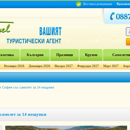
Без такса резервация
Вдъхнов
кзотика
България
Празници
Круизи
Самолетни
Ноември 2026
Декември 2026
Януари 2027
Февруари 2027
Март 2027
Апри
т София със самолет за 14 нощувки
 самолет за 14 нощувки