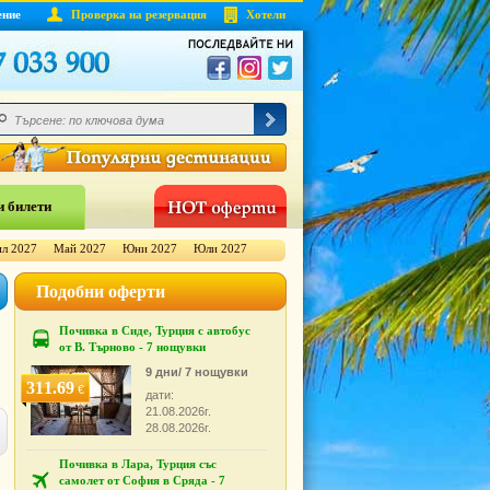
ение
Проверка на резервация
Хотели
 билети
л 2027
Май 2027
Юни 2027
Юли 2027
Подобни оферти
Почивка в Сиде, Турция с автобус
от В. Търново - 7 нощувки
9 дни/ 7 нощувки
311.69
€
дати:
21.08.2026г.
28.08.2026г.
Почивка в Лара, Турция със
самолет от София в Сряда - 7