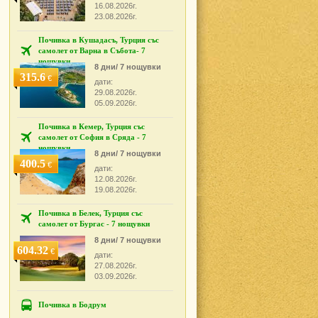
16.08.2026г.
23.08.2026г.
Почивка в Кушадасъ, Турция със
самолет от Варна в Събота- 7
нощувки
8 дни/ 7 нощувки
315.6
€
дати:
29.08.2026г.
05.09.2026г.
Почивка в Кемер, Турция със
самолет от София в Сряда - 7
нощувки
8 дни/ 7 нощувки
400.5
€
дати:
12.08.2026г.
19.08.2026г.
Почивка в Белек, Турция със
самолет от Бургас - 7 нощувки
8 дни/ 7 нощувки
604.32
€
дати:
27.08.2026г.
03.09.2026г.
Почивка в Бодрум