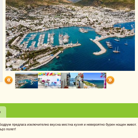
я
. Бодрум предлага изключително вкусна местна кухня и невероятно бурен нощен живот.
ърз полет!