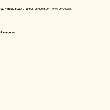
р до летище Бодрум. Директен чартърен полет до София.
14 нощувки *