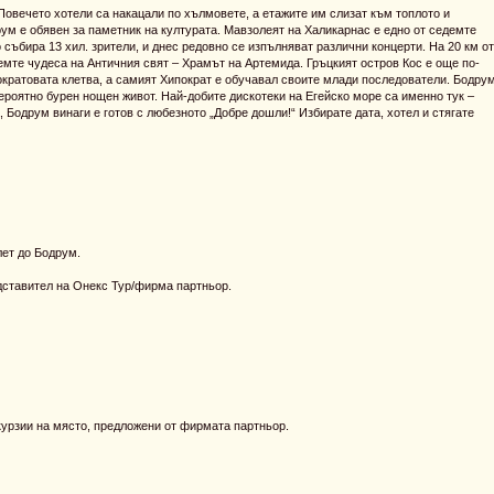
 Повечето хотели са накацали по хълмовете, а етажите им слизат към топлото и
ум е обявен за паметник на културата. Мавзолеят на Халикарнас е едно от седемте
 събира 13 хил. зрители, и днес редовно се изпълняват различни концерти. На 20 км от
емте чудеса на Античния свят – Храмът на Артемида. Гръцкият остров Кос е още по-
ократовата клетва, а самият Хипократ е обучавал своите млади последователи. Бодру
ероятно бурен нощен живот. Най-добите дискотеки на Егейско море са именно тук –
 Бодрум винаги е готов с любезното „Добре дошли!“ Избирате дата, хотел и стягате
ет до Бодрум.
дставител на Онекс Тур/фирма партньор.
урзии на място, предложени от фирмата партньор.