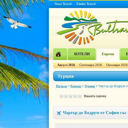
News Travel
Finder Travel
ХОТЕЛИ
Европа
Е
Август 2026
Септември 2026
Октомври 2026
Турция
Начало
»
Европа
»
Турция
»
Чартър до Бодрум о
Вашата оценка
Чартър до Бодрум от София със