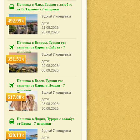
Почивка в Лара, Турция с автобус
от В. Търново - 7 нощувки
9 дни/ 7 нощувки
492.99
€
дати:
21.08.2026г.
28.08.2026г.
Почивка в Бодрум, Турция със
самолет от Варна в Събота - 7
нощувки
8 дни/ 7 нощувки
351.51
€
дати:
29.08.2026г.
05.09.2026г.
Почивка в Белек, Турция със
самолет от Варна в Неделя - 7
нощувки
8 дни/ 7 нощувки
617.88
€
дати:
23.08.2026г.
30.08.2026г.
Почивка в Дидим, Турция с автобус
от Варна - 7 нощувки
9 дни/ 7 нощувки
320.13
€
дати: