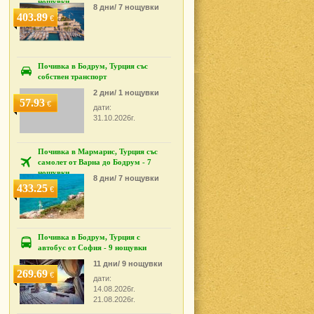
нощувки
8 дни/ 7 нощувки
403.89
€
Почивка в Бодрум, Турция със
собствен транспорт
2 дни/ 1 нощувки
57.93
€
дати:
31.10.2026г.
Почивка в Мармарис, Турция със
самолет от Варна до Бодрум - 7
нощувки
8 дни/ 7 нощувки
433.25
€
Почивка в Бодрум, Турция с
автобус от София - 9 нощувки
11 дни/ 9 нощувки
269.69
€
дати:
14.08.2026г.
21.08.2026г.