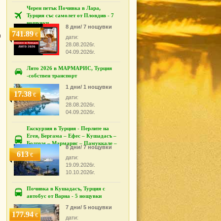
Черен петък Почивка в Лара,
Турция със самолет от Пловдив - 7
нощувки
8 дни/ 7 нощувки
741.89
€
м
дати:
28.08.2026г.
04.09.2026г.
Лято 2026 в МАРМАРИС, Турция
-собствен транспорт
1 дни/ 1 нощувки
17.38
€
дати:
28.08.2026г.
04.09.2026г.
Екскурзия в Турция - Перлите на
Егея, Бергама – Ефес – Кушадасъ –
Бодрум – Мармарис – Памуккале –
8 дни/ 7 нощувки
Измир
613
€
дати:
19.09.2026г.
10.10.2026г.
Почивка в Кушадасъ, Турция с
автобус от Варна - 5 нощувки
7 дни/ 5 нощувки
177.94
€
дати: