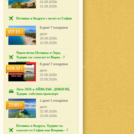
16.08.2026г.
21.08.2026г.
Почивка в Бодрум с полет от София
8 дни/ 7 нощувки
357.15
€
дати:
29.08.2026г.
12.09.2026г.
Черен петък Почивка в Лара,
Турция със самолет от Варна - 7
нощувки
8 дни/ 7 нощувки
618.32
€
дати:
22.08.2026г.
23.08.2026г.
Лято 2026 в АЙВАЛЪК -ДИКИЛИ,
Турция -собствен транспорт
1 дни/ 1 нощувки
25.05
€
дати:
22.08.2026г.
23.08.2026г.
Почивка в Бодрум, Турция със
самолет от София във Вторник - 7