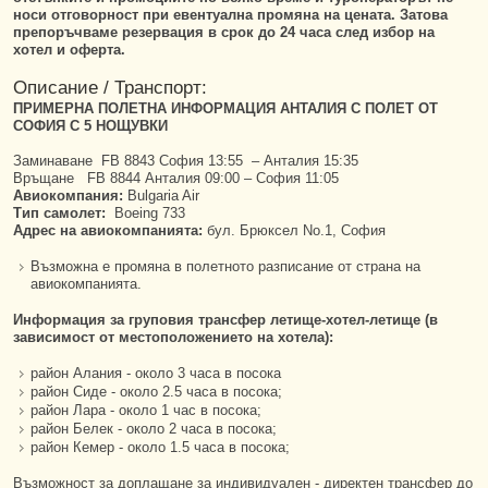
носи отговорност при евентуална промяна на цената. Затова
препоръчваме резервация в срок до 24 часа след избор на
хотел и оферта.
Описание / Транспорт:
ПРИМЕРНА ПОЛЕТНА ИНФОРМАЦИЯ АНТАЛИЯ С ПОЛЕТ ОТ
СОФИЯ С 5 НОЩУВКИ
Заминаване FB 8843 София 13:55 – Анталия 15:35
Връщане FB 8844 Анталия 09:00 – София 11:05
Авиокомпания:
Bulgaria Air
Тип самолет:
Boeing 733
Адрес на авиокомпанията:
бул. Брюксел No.1, София
Възможна е промяна в полетното разписание от страна на
авиокомпанията.
Информация за груповия трансфер летище-хотел-летище (в
зависимост от местоположението на хотела):
район Алания - около 3 часа в посока
район Сиде - около 2.5 часа в посока;
район Лара - около 1 час в посока;
район Белек - около 2 часа в посока;
район Кемер - около 1.5 часа в посока;
Възможност за доплащане за индивидуален - директен трансфер до