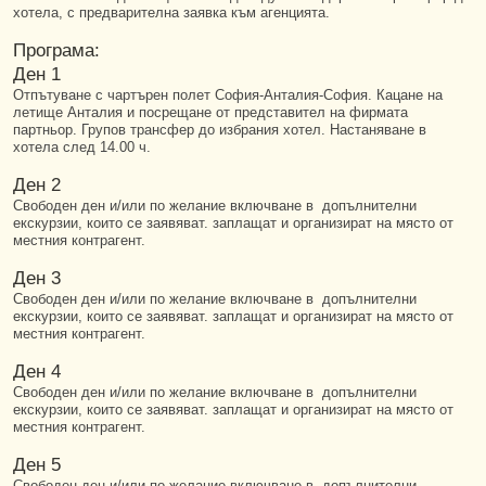
хотела, с предварителна заявка към агенцията.
Програма:
Ден 1
Отпътуване с чартърен полет София-Анталия-София. Кацане на
летище Анталия и посрещане от представител на фирмата
партньор. Групов трансфер до избрания хотел. Настаняване в
хотела след 14.00 ч.
Ден 2
Свободен ден и/или по желание включване в допълнителни
екскурзии, които се заявяват. заплащат и организират на място от
местния контрагент.
Ден 3
Свободен ден и/или по желание включване в допълнителни
екскурзии, които се заявяват. заплащат и организират на място от
местния контрагент.
Ден 4
Свободен ден и/или по желание включване в допълнителни
екскурзии, които се заявяват. заплащат и организират на място от
местния контрагент.
Ден 5
Свободен ден и/или по желание включване в допълнителни