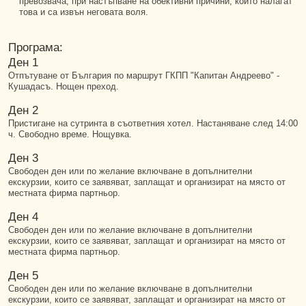
превозвача, при настъпване на обективни причини, които налагат
това и са извън неговата воля.
Програма:
Ден 1
Отпътуване от България по маршрут ГКПП "Капитан Андреево" -
Кушадасъ. Нощен преход.
Ден 2
Пристигане на сутринта в съответния хотел. Настаняване след 14:00
ч. Свободно време. Нощувка.
Ден 3
Свободен ден или по желание включване в допълнителни
екскурзии, които се заявяват, заплащат и организират на място от
местната фирма партньор.
Ден 4
Свободен ден или по желание включване в допълнителни
екскурзии, които се заявяват, заплащат и организират на място от
местната фирма партньор.
Ден 5
Свободен ден или по желание включване в допълнителни
екскурзии, които се заявяват, заплащат и организират на място от