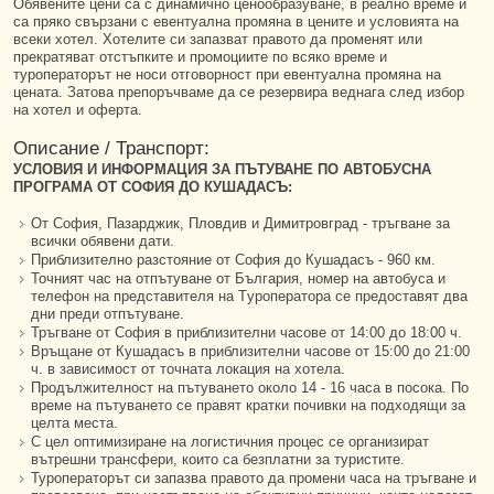
Обявените цени са с динамично ценообразуване, в реално време и
са пряко свързани с евентуална промяна в цените и условията на
всеки хотел. Хотелите си запазват правото да променят или
прекратяват отстъпките и промоциите по всяко време и
туроператорът не носи отговорност при евентуална промяна на
цената. Затова препоръчваме да се резервира веднага след избор
на хотел и оферта.
Описание / Транспорт:
УСЛОВИЯ И ИНФОРМАЦИЯ ЗА ПЪТУВАНЕ ПО АВТОБУСНА
ПРОГРАМА ОТ СОФИЯ ДО КУШАДАСЪ:
От София, Пазарджик, Пловдив и Димитровград - тръгване за
всички обявени дати.
Приблизително разстояние от София до Кушадасъ - 960 км.
Точният час на отпътуване от България, номер на автобуса и
телефон на представителя на Tуроператора се предоставят два
дни преди отпътуване.
Тръгване от София в приблизителни часове от 14:00 до 18:00 ч.
Връщане от Кушадасъ в приблизителни часове от 15:00 до 21:00
ч. в зависимост от точната локация на хотела.
Продължителност на пътуването около 14 - 16 часа в посока. По
време на пътуването се правят кратки почивки на подходящи за
целта места.
С цел оптимизиране на логистичния процес се организират
вътрешни трансфери, които са безплатни за туристите.
Туроператорът си запазва правото да промени часа на тръгване и