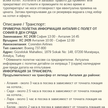
всеки хотел. Хотелите си запазват правото да променят или
прекратяват отстъпките и промоциите по всяко време и
туроператорът не носи отговорност при евентуална промяна на
цената. Затова препоръчваме да се резервира веднага след избор
на хотел и оферта.
Описание / Транспорт:
ПРИМЕРНА ПОЛЕТНА ИНФОРМАЦИЯ АНТАЛИЯ С ПОЛЕТ ОТ
СОФИЯ В ДЕН СРЯДА
Заминаване:
XC 2438
София 13:00 - Анталия 14:45
Връщане: XC 2439
Анталия 10:00 - София 12:00
Авиокомпания
: Corendon Airlines
Тип самолет:
Boeing 737-800
Адрес:
Güzeloluk Mahallesi, 1879 Sokak No: 148, 07200 Muratpaşa,
Antalya, Turkey
* Обявените полетни часове са предварителни. Актуална
информация с полетни детайли се изпраща 7 (седем) календарни
дни преди датата на отпътуване.
ИНФОРМАЦИЯ ЗА ТРАНСФЕРА:
Продължителност на трансфер от летище Анталия до райони:
Алания - около 3 часа в посока в зависимост от точната локация
на хотела.;
Сиде - около 2.5 часа в посока в зависимост от точната локация
на хотела.;
Лара - около 1 час в посока в зависимост от точната локация на
хотела.;
Белек - около 2 часа в посока в зависимост от точната локация на