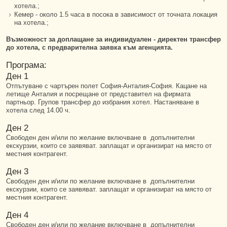
хотела.;
Кемер - около 1.5 часа в посока в зависимост от точната локация
на хотела.;
Възможност за доплащане за индивидуален - директен трансфер
до хотела, с предварителна заявка към агенцията.
Програма:
Ден 1
Отпътуване с чартърен полет София-Анталия-София. Кацане на
летище Анталия и посрещане от представител на фирмата
партньор. Групов трансфер до избрания хотел. Настаняване в
хотела след 14.00 ч.
Ден 2
Свободен ден и/или по желание включване в допълнителни
екскурзии, които се заявяват. заплащат и организират на място от
местния контрагент.
Ден 3
Свободен ден и/или по желание включване в допълнителни
екскурзии, които се заявяват. заплащат и организират на място от
местния контрагент.
Ден 4
Свободен ден и/или по желание включване в допълнителни