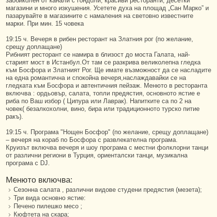
заобиколен от канали с гондоли, красиви ресторанти, десетки
магазини и много изкушения. Усетете духа на площад „Сан Марко” и
пазарувайте в магазините с намаления на световно известните
марки. При мин. 15 човека
19:15 ч. Вечеря в рибен ресторант на Златния рог (по желание,
срещу доплащане)
Рибният ресторант се намира в близост до моста Галата, най-
старият мост в Истанбул.От там се разкрива великолепна гледка
към Босфора и Златният Рог. Ще имате възможност да се насладите
на една романтична и спокойна вечеря,наслаждавайки се на
гледката към Босфора и автентичния пейзаж. Менюто в ресторанта
включва : ордьовър, салата, топли предястия, основното ястие е
риба по Ваш избор ( Ципура или Лаврак). Напитките са по 2 на
човек( безалкохолни, вино, бира или традиционното турско питие
ракъ).
19:15 ч. Програма "Нощен Босфор" (по желание, срещу доплащане)
– вечеря на кораб по Босфора с развлекателна програма.
Круизът включва вечеря и шоу програма с местни фолклорни танци
от различни региони в Турция, ориенталски танци, музикална
програма с DJ.
Менюто включва:
Сезонна салата , различни видове студени предястия (мезета);
Три вида основно ястие:
Печено пилешко месо ;
Кюфтета на скара;