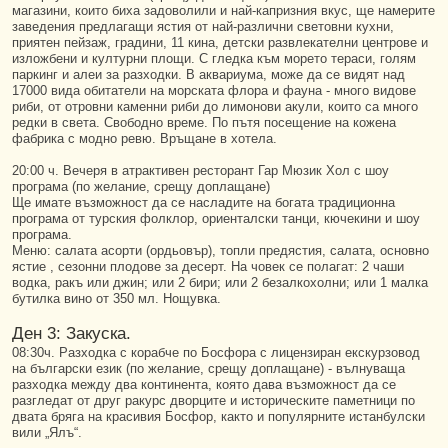
магазини, които биха задоволили и най-капризния вкус, ще намерите
заведения предлагащи ястия от най-различни световни кухни,
приятен пейзаж, градини, 11 кина, детски развлекателни центрове и
изложбени и културни площи. С гледка към морето тераси, голям
паркинг и алеи за разходки. В аквариума, може да се видят над
17000 вида обитатели на морската флора и фауна - много видове
риби, от отровни каменни риби до лимонови акули, които са много
редки в света. Свободно време. По пътя посещение на кожена
фабрика с модно ревю. Връщане в хотела.
20:00 ч. Вечеря в атрактивен ресторант Гар Мюзик Хол с шоу
програма (по желание, срещу доплащане)
Ще имате възможност да се насладите на богата традиционна
програма от турския фолклор, ориенталски танци, кючекини и шоу
програма.
Меню: салата асорти (ордьовър), топли предястия, салата, основно
ястие , сезонни плодове за десерт. На човек се полагат: 2 чаши
водка, ракъ или джин; или 2 бири; или 2 безалкохолни; или 1 малка
бутилка вино от 350 мл. Нощувка.
Ден 3: Закуска.
08:30ч. Разходка с корабче по Босфора с лицензиран екскурзовод
на български език (по желание, срещу доплащане) - вълнуваща
разходка между два континента, която дава възможност да се
разгледат от друг ракурс дворците и историческите паметници по
двата бряга на красивия Босфор, както и популярните истанбулски
вили „Ялъ“.