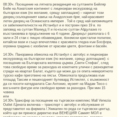
08:30ч. Посещение на лятната резиденция на султаните Бейляр
Бейе на Азиатския континент с лицензиран екскурзовод на
български език (по желание, срещу заплащане) – наричат този
дворец скъпоценният камък на Анадолския бряг, най-красивият
летен дворец на Османската империя . Той е сред най-запомнящите
се забележителности на Истанбул и е построен през 19 в. по
заповед на султан Махмуд II и по-късно султан Абдулазиз го
възстановява в продължение на 4 години. Дворецът разполага с 6
зали и 24 стаи с пищно обзавеждане, бохемски кристални полилеи,
китайски вази и също впечатлява с красивата гледка към Босфора,
огромна градина с изобилие от красиви цветя, фонтани и басейн.
14:30ч. Панорамна обиколка на Истанбул с автобус и лицензиран
екскурзовод на български език (по желание, срещу доплащане): с
посещение на Българската желязна църква „Свети Стефан“, след
това свободно време за разходка из кокетните улички с разноцветни
сгради на квартал Балат, където ще може да се опита невероятното
турско кафе приготвено на пясък. Обиколката продължава към
площад Таксим и пешеходният булевард Истиклял, с възможност
да се посети катедралата Сан Антонио, музеят на Мадам Тюсо с
восъчните фигури или свободно време за разходка. При мин 15
човека
или
14:30ч.Трансфер за посещение на търговски комплекс Mall Venezia
Outlet /Цената включва – транспорт с автобус и обслужване от
представител на фирмата /.Уникален по рода си търговски център,
който ще ви пренесе директно във ВЕНЕЦИЯ! Самият МОЛ е