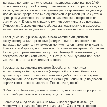
доплаща допълнително)–строежът на двореца започва през 1459 г.
по поръчка на султан Мехмед II Завоевателя, като сградата служи
за резиденция на османските султани до построяването на двореца
Долмабахче. Дворецът е бил едновременно резиденция на султана,
център на държавността и място за забавления и посрещане на
важно гости. В една от сградите му, под осем купола се помещава
Имперската Съкровищница, събрала скъпоценностите и даровете,
които султаните получавали от цял свят в знак на почит и уважение.
Посещение на църквата-музей Света София с лицензиран
екскурзовод на български език (входните билети на обектите се
доплаща допълнително)–вековен монументален паметник и храм на
Пресветата Мъдрост, построен през 6-ти век от император Юстиниан
I и получил преклонението на султан Мехмед II Завоевателя. До
построяването на базиликата „Св. Петър“ в Рим, куполът на Света
София е считан за най-големия в света.
Посещение на водохранилището Йеребатан с лицензиран
екскурзовод на български език (входните билети на обектите се
доплаща допълнително)–най-голямото и добре запазено покрито
водохранилище за питейна вода в Истанбул, напомнящо на дворец,
поради което често е наричано „Потъналия дворец“.
Забележка: Туристите, които не желаят допълнителни мероприятия
имат свободно време или се завръщат в хотела.
16:00 След обяд посещение на МОЛ Аква Флория и Истанбул
Аквариум по желание (срещу доплащане)– Освен множеството