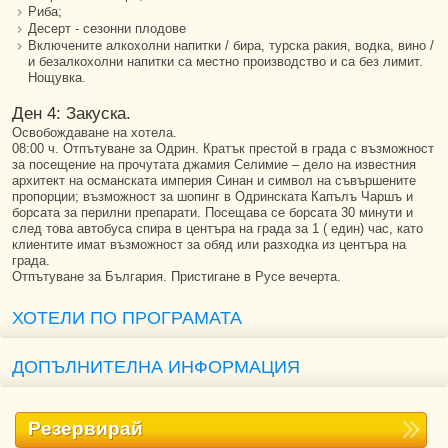
Риба;
Десерт - сезонни плодове
Включените алкохолни напитки / бира, турска ракия, водка, вино /
и безалкохолни напитки са местно производство и са без лимит.
Нощувка.
Ден 4: Закуска.
Освобождаване на хотела.
08:00 ч. Отпътуване за Одрин. Кратък престой в града с възможност
за посещение на прочутата джамия Селимие – дело на известния
архитект на османската империя Синан и символ на съвършените
пропорции; възможност за шопинг в Одринската Капълъ Чаршъ и
борсата за перилни препарати. Посещава се борсата 30 минути и
след това автобуса спира в центъра на града за 1 ( един) час, като
клиентите имат възможност за обяд или разходка из центъра на
града.
Отпътуване за България. Пристигане в Русе вечерта.
ХОТЕЛИ ПО ПРОГРАМАТА
ДОПЪЛНИТЕЛНА ИНФОРМАЦИЯ
Резервирай