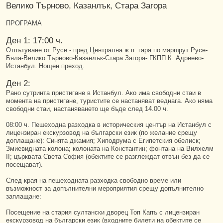
Велико Търново, Казанлък, Стара Загора
ПРОГРАМА
Ден 1: 17:00 ч.
Отпътуване от Русе - пред Централна ж.п. гара по маршрут Русе-
Бяла-Велико Търново-Казанлък-Стара Загора- ГКПП К. Адреево-
Истанбул. Нощен преход.
Ден 2:
Рано сутринта пристигане в Истанбул. Aко има свободни стаи в
момента на пристигане, туристите се настаняват веднага. Ако няма
свободни стаи, настаняването ще бъде след 14.00 ч.
08:00 ч. Пешеходна разходка в историческия център на Истанбул с
лицензиран екскурзовод на български език (по желание срещу
доплащане): Синята джамия; Хиподрума с Египетския обелиск;
Змиевидната колона; колоната на Константин; фонтана на Вилхелм
II; църквата Света София (обектите се разглеждат отвън без да се
посещават).
След края на пешеходната разходка свободно време или
възможност за допълнителни мероприятия срещу допълнително
заплащане:
Посещение на стария султански дворец Топ Капъ с лицензиран
екскурзовод на български език (входните билети на обектите се