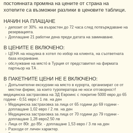
постоянната промяна на цените от страна на
хотелите са възможни разлики в ценовите таблици.
НАЧИН НА ПЛАЩАНЕ
депозит от 30%. на възрастен до 72 часа след потвърждаване на
резервацията.
Доплащане 21 работни дена преди датата на заминаване.
В ЦЕНИТЕ Е ВКЛЮЧЕНО:
ЦЕНА на нощувка в хотел по избор на клиента, на съответната
база изхранване.
обслужване на мястó в Турция от представител на фирмата
партньор на ТА .
В ПАКЕТНИТЕ ЦЕНИ НЕ Е ВКЛЮЧЕНО:
Допълнителни екскурзии на място в курорта, организират се от
местни фирми, за които туроператора не носи отговорност!
медицинска застраховка на ЗД Евроинс с покритие 5000 евро до 65
години - 0,51 евро / 1 лв. на ден
Медицинска застраховка за лица от 65 години до 69 години -
доплащане 1,02 евро / 2 лв. на ден
Медицинска застраховка за лица от 70 години до 79 години -
доплащане 1,28 евро2.50 лв
Лица от 80г. до 85г. - доплащане 1,53 евро / 3 лв на ден
Разходи от личен характер.