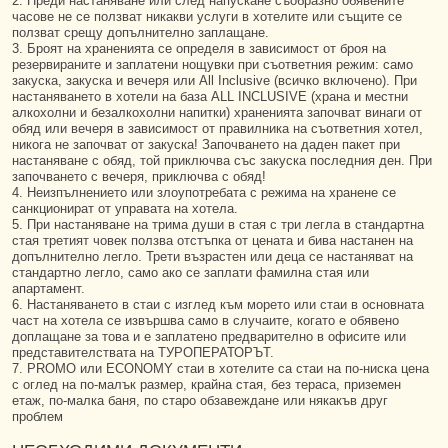
2. Преди настаняване или след напускане съобразно обявените
часове не се ползват никакви услуги в хотелите или същите се
ползват срещу допълнително заплащане.
3. Броят на храненията се определя в зависимост от броя на
резервираните и заплатени нощувки при съответния режим: само
закуска, закуска и вечеря или All Inclusive (всичко включено). При
настаняването в хотели на база ALL INCLUSIVE (храна и местни
алкохолни и безалкохолни напитки) храненията започват винаги от
обяд или вечеря в зависимост от правилника на съответния хотел,
никога не започват от закуска! Започването на даден пакет при
настаняване с обяд, той приключва със закуска последния ден. При
започването с вечеря, приключва с обяд!
4. Неизпълнението или злоупотребата с режима на хранене се
санкционират от управата на хотела.
5. При настаняване на трима души в стая с три легла в стандартна
стая третият човек ползва отстъпка от цената и бива настанен на
допълнително легло. Трети възрастен или деца се настаняват на
стандартно легло, само ако се заплати фамилна стая или
апартамент.
6. Настаняването в стаи с изглед към морето или стаи в основната
част на хотела се извършва само в случаите, когато е обявено
доплащане за това и е заплатено предварително в офисите или
представителствата на ТУРОПЕРАТОРЪТ.
7. PROMO или ECONOMY стаи в хотелите са стаи на по-ниска цена
с оглед на по-малък размер, крайна стая, без тераса, приземен
етаж, по-малка баня, по старо обзавеждане или някакъв друг
проблем