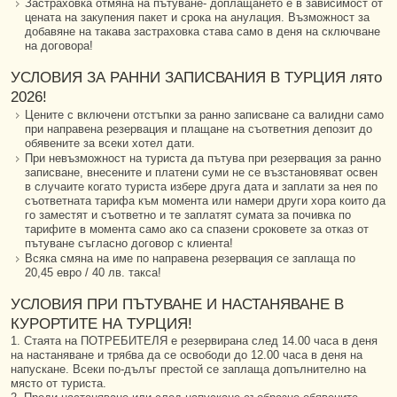
Застраховка отмяна на пътуване- доплащането е в зависимост от
цената на закупения пакет и срока на анулация. Възможност за
добавяне на такава застраховка става само в деня на сключване
на договора!
УСЛОВИЯ ЗА РАННИ ЗАПИСВАНИЯ В ТУРЦИЯ лято
2026!
Цените с включени отстъпки за ранно записване са валидни само
при направена резервация и плащане на съответния депозит до
обявените за всеки хотел дати.
При невъзможност на туриста да пътува при резервация за ранно
записване, внесените и платени суми не се възстановяват освен
в случаите когато туриста избере друга дата и заплати за нея по
съответната тарифа към момента или намери други хора които да
го заместят и съответно и те заплатят сумата за почивка по
тарифите в момента само ако са спазени сроковете за отказ от
пътуване съгласно договор с клиента!
Всяка смяна на име по направена резервация се заплаща по
20,45 евро / 40 лв. такса!
УСЛОВИЯ ПРИ ПЪТУВАНЕ И НАСТАНЯВАНЕ В
КУРОРТИТЕ НА ТУРЦИЯ!
1. Стаята на ПОТРЕБИТЕЛЯ е резервирана след 14.00 часа в деня
на настаняване и трябва да се освободи до 12.00 часа в деня на
напускане. Всеки по-дълъг престой се заплаща допълнително на
място от туриста.