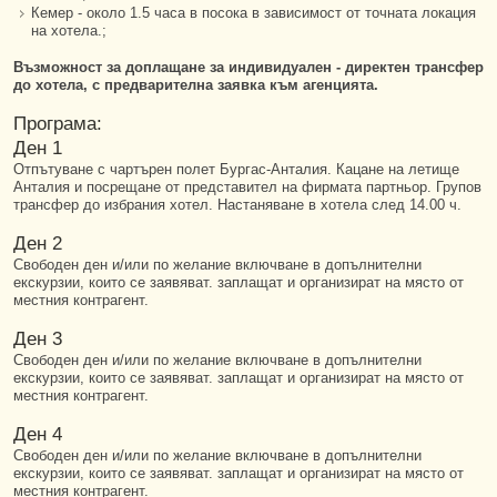
Кемер - около 1.5 часа в посока в зависимост от точната локация
на хотела.;
Възможност за доплащане за индивидуален - директен трансфер
до хотела, с предварителна заявка към агенцията.
Програма:
Ден 1
Отпътуване с чартърен полет Бургас-Анталия. Кацане на летище
Анталия и посрещане от представител на фирмата партньор. Групов
трансфер до избрания хотел. Настаняване в хотела след 14.00 ч.
Ден 2
Свободен ден и/или по желание включване в допълнителни
екскурзии, които се заявяват. заплащат и организират на място от
местния контрагент.
Ден 3
Свободен ден и/или по желание включване в допълнителни
екскурзии, които се заявяват. заплащат и организират на място от
местния контрагент.
Ден 4
Свободен ден и/или по желание включване в допълнителни
екскурзии, които се заявяват. заплащат и организират на място от
местния контрагент.