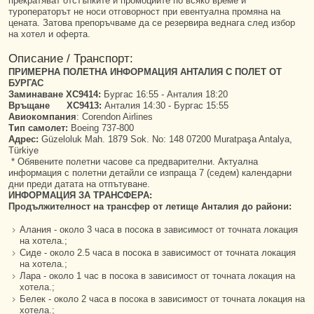
прекратяват отстъпките и промоциите по всяко време и
туроператорът не носи отговорност при евентуална промяна на
цената. Затова препоръчваме да се резервира веднага след избор
на хотел и оферта.
Описание / Транспорт:
ПРИМЕРНА ПОЛЕТНА ИНФОРМАЦИЯ АНТАЛИЯ С ПОЛЕТ ОТ
БУРГАС
Заминаване XC9414:
Бургас 16:55 - Анталия 18:20
Връщане XC9413:
Анталия 14:30 - Бургас 15:55
Авиокомпания
: Corendon Airlines
Тип самолет:
Boeing 737-800
Адрес:
Güzeloluk Mah. 1879 Sok. No: 148 07200 Muratpaşa Antalya,
Türkiye
* Обявените полетни часове са предварителни. Актуална
информация с полетни детайли се изпраща 7 (седем) календарни
дни преди датата на отпътуване.
ИНФОРМАЦИЯ ЗА ТРАНСФЕРА:
Продължителност на трансфер от летище Анталия до райони:
Алания - около 3 часа в посока в зависимост от точната локация
на хотела.;
Сиде - около 2.5 часа в посока в зависимост от точната локация
на хотела.;
Лара - около 1 час в посока в зависимост от точната локация на
хотела.;
Белек - около 2 часа в посока в зависимост от точната локация на
хотела.;