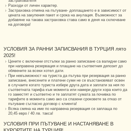
застрахователя
Разходи от личен характер.
Застраховка отмяна на пътуване- доплащането е в зависимост от
цената на закупения пакет и срока на анулация. Възможност за
добавяне на такава застраховка става само в деня на сключване
на договора!
УСЛОВИЯ ЗА РАННИ ЗАПИСВАНИЯ В ТУРЦИЯ лято
2025!
Цените с включени отстъпки за ранно записване са валидни само
при направена резервация и плащане на съответния депозит до
обявените за всеки хотел дати.
При невъзможност на туриста да пътува при резервация за ранно
записване, внесените и платени суми не се възстановяват освен
в случаите когато туриста избере друга дата и заплати за нея по
съответната тарифа към момента или намери други хора които да
го заместят и съответно и те заплатят сумата за почивка по
тарифите в момента само ако са спазени сроковете за отказ от
пътуване съгласно договор с клиента!
Всяка смяна на име по направена резервация се заплаща по
20,45 евро / 40 лв. такса!
УСЛОВИЯ ПРИ ПЪТУВАНЕ И НАСТАНЯВАНЕ В
КУРОРТИТЕ НА ТУРЦИЯ!