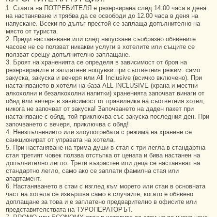
1. Стаята на ПОТРЕБИТЕЛЯ е резервирана след 14.00 часа в деня
на настаняване и трябва да се освободи до 12.00 часа в деня на
напускане. Всеки по-дълъг престой се заплаща допълнително на
място от туриста.
2. Преди настаняване или след напускане съобразно обявените
часове не се ползват никакви услуги в хотелите или същите се
ползват срещу допълнително заплащане.
3. Броят на храненията се определя в зависимост от броя на
резервираните и заплатени нощувки при съответния режим: само
закуска, закуска и вечеря или All Inclusive (всичко включено). При
настаняването в хотели на база ALL INCLUSIVE (храна и местни
алкохолни и безалкохолни напитки) храненията започват винаги от
обяд или вечеря в зависимост от правилника на съответния хотел,
никога не започват от закуска! Започването на даден пакет при
настаняване с обяд, той приключва със закуска последния ден. При
започването с вечеря, приключва с обяд!
4. Неизпълнението или злоупотребата с режима на хранене се
санкционират от управата на хотела.
5. При настаняване на трима души в стая с три легла в стандартна
стая третият човек ползва отстъпка от цената и бива настанен на
допълнително легло. Трети възрастен или деца се настаняват на
стандартно легло, само ако се заплати фамилна стая или
апартамент.
6. Настаняването в стаи с изглед към морето или стаи в основната
част на хотела се извършва само в случаите, когато е обявено
доплащане за това и е заплатено предварително в офисите или
представителствата на ТУРОПЕРАТОРЪТ.