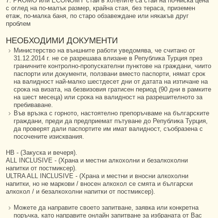
7. PROMO или ECONOMY стаи в хотелите са стаи на по-ниска цена
с оглед на по-малък размер, крайна стая, без тераса, приземен
етаж, по-малка баня, по старо обзавеждане или някакъв друг
проблем
НЕОБХОДИМИ ДОКУМЕНТИ
Министерство на външните работи уведомява, че считано от
31.12.2014 г. не се разрешава влизане в Република Турция през
граничните контролно-пропускателни пунктове на граждани, чиито
паспорти или документи, ползвани вместо паспорти, нямат срок
на валидност най-малко шестдесет дни от датата на изтичане на
срока на визата, на безвизовия гратисен период (90 дни в рамките
на шест месеца) или срока на валидност на разрешителното за
пребиваване.
Във връзка с горното, настоятелно препоръчваме на българските
граждани, преди да предприемат пътуване до Република Турция,
да проверят дали паспортите им имат валидност, съобразена с
посочените изисквания.
HB - (Закуска и вечеря).
ALL INCLUSIVE - (Храна и местни алкохолни и безалкохолни
напитки от постмиксер).
ULTRA ALL INCLUSIVE - (Храна и местни и вносни алкохолни
напитки, но не маркови / вносен алкохол се смята и български
алкохол / и безалкохолни напитки от постмиксер).
Можете да направите своето запитване, заявка или конкретна
поръчка, като направите онлайн запитване за избраната от Вас