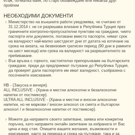
етаж, по-малка баня, по старо обзавеждане или някакъв друг
проблем
НЕОБХОДИМИ ДОКУМЕНТИ
Министерство на външните работи уведомява, че считано от
31.12.2014 г. не се разрешава влизане в Република Турция през
граничните контролно-пропускателни пунктове на граждани, чиито
паспорти или документи, ползвани вместо паспорти, нямат срок
на валидност най-малко шестдесет дни от датата на изтичане на
срока на визата, на безвизовия гратисен период (90 дни в рамките
на шест месеца) или срока на валидност на разрешителното за
пребиваване.
Във връзка с горното, настоятелно препоръчваме на българските
граждани, преди да предприемат пътуване до Република Турция,
да проверят дали паспортите им имат валидност, съобразена с
посочените изисквания.
HB - (Закуска и вечеря).
ALL INCLUSIVE - (Храна и местни алкохолни и безалкохолни
напитки от постмиксер).
ULTRA ALL INCLUSIVE - (Храна и местни и вносни алкохолни
напитки, но не маркови / вносен алкохол се смята и български
алкохол / и безалкохолни напитки от постмиксер).
Можете да направите своето запитване, заявка или конкретна
поръчка, като направите онлайн запитване за избраната от Вас
цена и вид стая. Опишете вашите желания, възможности и
изисквания, както за периода и срока на пътуване, така и за