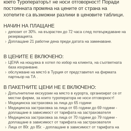
което Туроператорът не носи отговорност! Поради
постоянната промяна на цените от страна на
хотелите са възможни разлики в ценовите таблици.
НАЧИН НА ПЛАЩАНЕ
депозит от 30%. на възрастен до 72 часа след потвърждаване на
резервацията.
Доплащане 21 работни дена преди датата на заминаване.
В ЦЕНИТЕ Е ВКЛЮЧЕНО:
ЦЕНА на нощувка в хотел по избор на клиента, на съответната
база изхранване.
обслужване на мястó в Турция от представител на фирмата
партньор на ТА .
В ПАКЕТНИТЕ ЦЕНИ НЕ Е ВКЛЮЧЕНО:
Допълнителни екскурзии на място в курорта, организират се от
местни фирми, за които туроператора не носи отговорност!
Медицинска застраховка за лица до 65 години
Медицинска застраховка за лица от 65 години до 69 години -
доплащане в зависимост от тарифата на застрахователя
Медицинска застраховка за лица от 70 години до 79 години -
доплащане в зависимост от тарифата на застрахователя
Лица от 80г. до 85г. - доплащане в зависимост от тарифата на