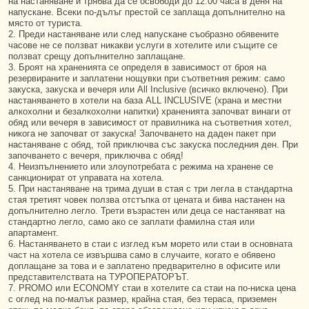
на настаняване и трябва да се освободи до 12.00 часа в деня на
напускане. Всеки по-дълъг престой се заплаща допълнително на
място от туриста.
2. Преди настаняване или след напускане съобразно обявените
часове не се ползват никакви услуги в хотелите или същите се
ползват срещу допълнително заплащане.
3. Броят на храненията се определя в зависимост от броя на
резервираните и заплатени нощувки при съответния режим: само
закуска, закуска и вечеря или All Inclusive (всичко включено). При
настаняването в хотели на база ALL INCLUSIVE (храна и местни
алкохолни и безалкохолни напитки) храненията започват винаги от
обяд или вечеря в зависимост от правилника на съответния хотел,
никога не започват от закуска! Започването на даден пакет при
настаняване с обяд, той приключва със закуска последния ден. При
започването с вечеря, приключва с обяд!
4. Неизпълнението или злоупотребата с режима на хранене се
санкционират от управата на хотела.
5. При настаняване на трима души в стая с три легла в стандартна
стая третият човек ползва отстъпка от цената и бива настанен на
допълнително легло. Трети възрастен или деца се настаняват на
стандартно легло, само ако се заплати фамилна стая или
апартамент.
6. Настаняването в стаи с изглед към морето или стаи в основната
част на хотела се извършва само в случаите, когато е обявено
доплащане за това и е заплатено предварително в офисите или
представителствата на ТУРОПЕРАТОРЪТ.
7. PROMO или ECONOMY стаи в хотелите са стаи на по-ниска цена
с оглед на по-малък размер, крайна стая, без тераса, приземен