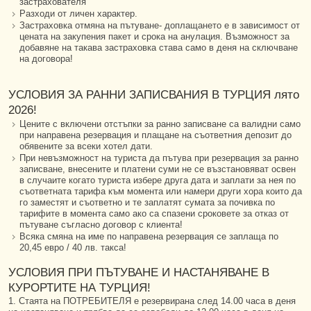
застрахователя
Разходи от личен характер.
Застраховка отмяна на пътуване- доплащането е в зависимост от
цената на закупения пакет и срока на анулация. Възможност за
добавяне на такава застраховка става само в деня на сключване
на договора!
УСЛОВИЯ ЗА РАННИ ЗАПИСВАНИЯ В ТУРЦИЯ лято
2026!
Цените с включени отстъпки за ранно записване са валидни само
при направена резервация и плащане на съответния депозит до
обявените за всеки хотел дати.
При невъзможност на туриста да пътува при резервация за ранно
записване, внесените и платени суми не се възстановяват освен
в случаите когато туриста избере друга дата и заплати за нея по
съответната тарифа към момента или намери други хора които да
го заместят и съответно и те заплатят сумата за почивка по
тарифите в момента само ако са спазени сроковете за отказ от
пътуване съгласно договор с клиента!
Всяка смяна на име по направена резервация се заплаща по
20,45 евро / 40 лв. такса!
УСЛОВИЯ ПРИ ПЪТУВАНЕ И НАСТАНЯВАНЕ В
КУРОРТИТЕ НА ТУРЦИЯ!
1. Стаята на ПОТРЕБИТЕЛЯ е резервирана след 14.00 часа в деня