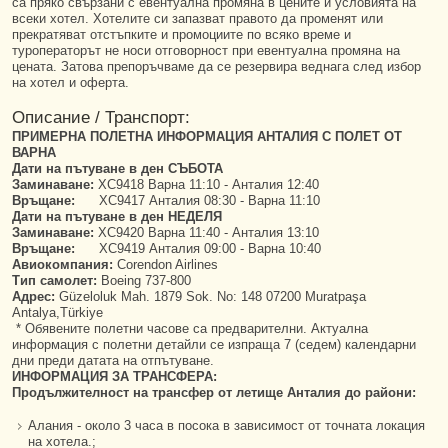
са пряко свързани с евентуална промяна в цените и условията на
всеки хотел. Хотелите си запазват правото да променят или
прекратяват отстъпките и промоциите по всяко време и
туроператорът не носи отговорност при евентуална промяна на
цената. Затова препоръчваме да се резервира веднага след избор
на хотел и оферта.
Описание / Транспорт:
ПРИМЕРНА ПОЛЕТНА ИНФОРМАЦИЯ АНТАЛИЯ С ПОЛЕТ ОТ
ВАРНА
Дати на пътуване в ден СЪБОТА
Заминаване:
XC9418 Варна 11:10 - Анталия 12:40
Връщане:
XC9417 Анталия 08:30 - Варна 11:10
Дати на пътуване в ден НЕДЕЛЯ
Заминаване:
XC9420 Варна 11:40 - Анталия 13:10
Връщане:
XC9419 Анталия 09:00 - Варна 10:40
Авиокомпания:
Corendon Airlines
Тип самолет:
Boeing 737-800
Адрес:
Güzeloluk Mah. 1879 Sok. No: 148 07200 Muratpaşa
Antalya,Türkiye
* Обявените полетни часове са предварителни. Актуална
информация с полетни детайли се изпраща 7 (седем) календарни
дни преди датата на отпътуване.
ИНФОРМАЦИЯ ЗА ТРАНСФЕРА:
Продължителност на трансфер от летище Анталия до райони:
Алания - около 3 часа в посока в зависимост от точната локация
на хотела.;