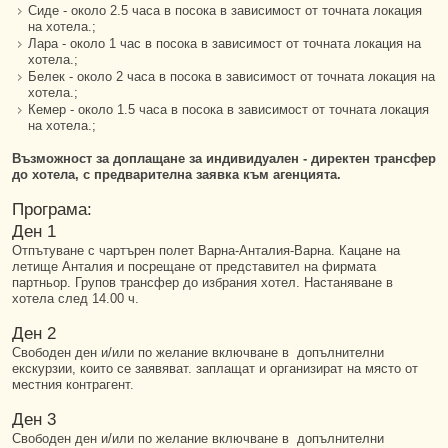
Сиде - около 2.5 часа в посока в зависимост от точната локация
на хотела.;
Лара - около 1 час в посока в зависимост от точната локация на
хотела.;
Белек - около 2 часа в посока в зависимост от точната локация на
хотела.;
Кемер - около 1.5 часа в посока в зависимост от точната локация
на хотела.;
Възможност за доплащане за индивидуален - директен трансфер
до хотела, с предварителна заявка към агенцията.
Програма:
Ден 1
Отпътуване с чартърен полет Варна-Анталия-Варна. Кацане на
летище Анталия и посрещане от представител на фирмата
партньор. Групов трансфер до избрания хотел. Настаняване в
хотела след 14.00 ч.
Ден 2
Свободен ден и/или по желание включване в допълнителни
екскурзии, които се заявяват. заплащат и организират на място от
местния контрагент.
Ден 3
Свободен ден и/или по желание включване в допълнителни