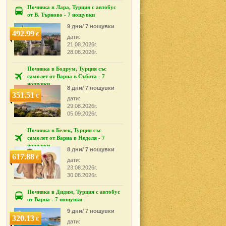
Почивка в Лара, Турция с автобус
от В. Търново - 7 нощувки
9 дни/ 7 нощувки
492.99
€
дати:
21.08.2026г.
28.08.2026г.
Почивка в Бодрум, Турция със
самолет от Варна в Събота - 7
нощувки
8 дни/ 7 нощувки
351.51
€
дати:
29.08.2026г.
05.09.2026г.
Почивка в Белек, Турция със
самолет от Варна в Неделя - 7
нощувки
8 дни/ 7 нощувки
617.88
€
дати:
23.08.2026г.
30.08.2026г.
Почивка в Дидим, Турция с автобус
от Варна - 7 нощувки
9 дни/ 7 нощувки
320.13
€
дати: