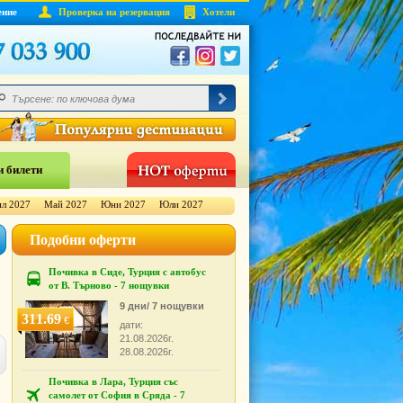
ение
Проверка на резервация
Хотели
 билети
л 2027
Май 2027
Юни 2027
Юли 2027
Подобни оферти
Почивка в Сиде, Турция с автобус
от В. Търново - 7 нощувки
9 дни/ 7 нощувки
311.69
€
дати:
21.08.2026г.
28.08.2026г.
Почивка в Лара, Турция със
самолет от София в Сряда - 7