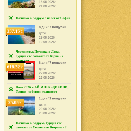
16.08.2026г.
21.08.2026г.
Почивка в Бодрум с полет от София
8 дни/ 7 нощувки
357.15
€
дати:
29.08.2026г.
12.09.2026г.
Черен петък Почивка в Лара,
Турция със самолет от Варна - 7
нощувки
8 дни/ 7 нощувки
618.32
€
дати:
22.08.2026г.
23.08.2026г.
Лято 2026 в АЙВАЛЪК -ДИКИЛИ,
Турция -собствен транспорт
1 дни/ 1 нощувки
25.05
€
дати:
22.08.2026г.
23.08.2026г.
Почивка в Бодрум, Турция със
самолет от София във Вторник - 7