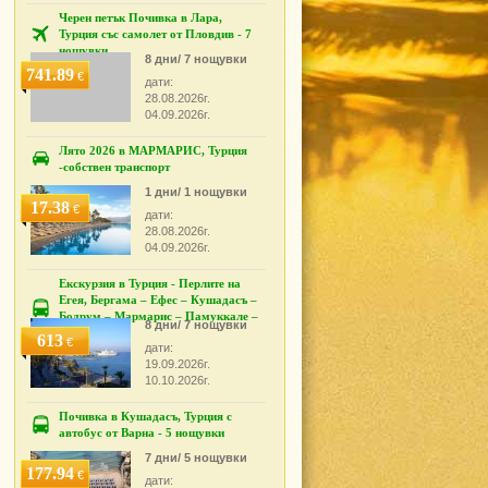
Черен петък Почивка в Лара,
Турция със самолет от Пловдив - 7
нощувки
8 дни/ 7 нощувки
741.89
€
дати:
28.08.2026г.
04.09.2026г.
Лято 2026 в МАРМАРИС, Турция
-собствен транспорт
1 дни/ 1 нощувки
17.38
€
дати:
28.08.2026г.
04.09.2026г.
Екскурзия в Турция - Перлите на
Егея, Бергама – Ефес – Кушадасъ –
Бодрум – Мармарис – Памуккале –
8 дни/ 7 нощувки
Измир
613
€
дати:
19.09.2026г.
10.10.2026г.
Почивка в Кушадасъ, Турция с
автобус от Варна - 5 нощувки
7 дни/ 5 нощувки
177.94
€
дати: