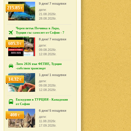
9 дни/ 7 нощувки
215.85
€
дати:
21.08.2026г.
28.08.2026г.
Черен петък Почивка в Лара,
Турция със самолет от София - 7
нощувки
8 дни/ 7 нощувки
605.3
€
дати:
09.08.2026г.
12.08.2026г.
Лято 2026 във ФЕТИЕ, Турция
-собствен транспорт
1 дни/ 1 нощувки
14.32
€
дати:
09.08.2026г.
12.08.2026г.
Екскурзия в ТУРЦИЯ - Кападокия
от София
6 дни/ 5 нощувки
408
€
дати:
11.08.2026г.
17.09.2026г.