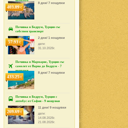
нощувки
8 дни/ 7 нощувки
403.89
€
Почивка в Бодрум, Турция със
собствен транспорт
2 дни/ 1 нощувки
57.93
€
дати:
31.10.2026г.
Почивка в Мармарис, Турция със
самолет от Варна до Бодрум - 7
нощувки
8 дни/ 7 нощувки
433.25
€
Почивка в Бодрум, Турция с
автобус от София - 9 нощувки
11 дни/ 9 нощувки
269.69
€
дати:
14.08.2026г.
21.08.2026г.