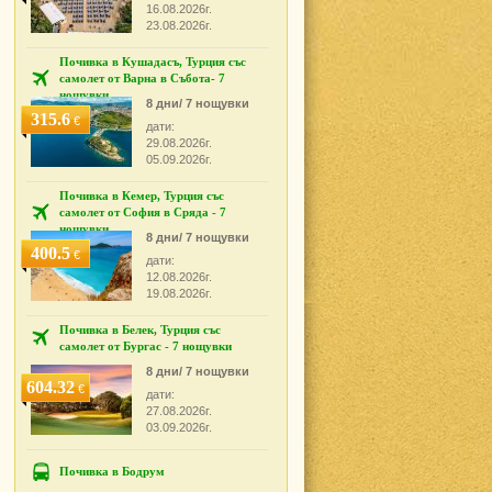
16.08.2026г.
23.08.2026г.
Почивка в Кушадасъ, Турция със
самолет от Варна в Събота- 7
нощувки
8 дни/ 7 нощувки
315.6
€
дати:
29.08.2026г.
05.09.2026г.
Почивка в Кемер, Турция със
самолет от София в Сряда - 7
нощувки
8 дни/ 7 нощувки
400.5
€
дати:
12.08.2026г.
19.08.2026г.
Почивка в Белек, Турция със
самолет от Бургас - 7 нощувки
8 дни/ 7 нощувки
604.32
€
дати:
27.08.2026г.
03.09.2026г.
Почивка в Бодрум