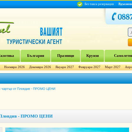
Без такса резервация
Вдъхнов
кзотика
България
Празници
Круизи
Самолетни
Ноември 2026
Декември 2026
Януари 2027
Февруари 2027
Март 2027
Апри
 с чартър от Пловдив - ПРОМО ЦЕНИ
т Пловдив - ПРОМО ЦЕНИ