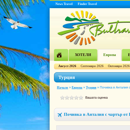
News Travel
Finder Travel
ХОТЕЛИ
Европа
Е
Август 2026
Септември 2026
Октомври 2026
Турция
Начало
»
Европа
»
Турция
»
Почивка в Анталия
Вашата оценка
Почивка в Анталия с чартър о