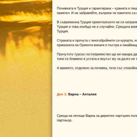
Почивката в Турция е гарантирана – храната е пи
приятел. И не забравяйте, въпреки че пакетите са
В съвременна Турция ориенталското не се натрапва
Турция и това изобщо не е случайно. Срещата ме
Турция.
Страната е прочута с многобройните си курорти, к
приказката на Ориента винаги е пъстра и омайващ
Прочутото турско гостоприемство ще ви накара да
топи се блажено в устата и вкусът му за дълго не 
А времето, отделено за почивка, тече със спокойн
Ден 1:
Варна – Анталия
Среща на летище Варна за директен чартърен пол
партньор.