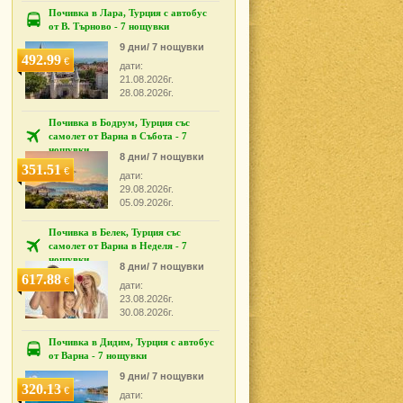
Почивка в Лара, Турция с автобус
от В. Търново - 7 нощувки
9 дни/ 7 нощувки
492.99
€
дати:
21.08.2026г.
28.08.2026г.
Почивка в Бодрум, Турция със
самолет от Варна в Събота - 7
нощувки
8 дни/ 7 нощувки
351.51
€
дати:
29.08.2026г.
05.09.2026г.
Почивка в Белек, Турция със
самолет от Варна в Неделя - 7
нощувки
8 дни/ 7 нощувки
617.88
€
дати:
23.08.2026г.
30.08.2026г.
Почивка в Дидим, Турция с автобус
от Варна - 7 нощувки
9 дни/ 7 нощувки
320.13
€
дати: