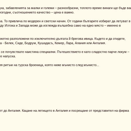
щна, забавленията за малки и големи – разнообразни, топлото време винаги ще бъде в
 изгодни, съотношението качество – цена е важно.
. То привлича по модерен и светски начин. От години българите избират да летуват в
жду Изтока и Запада може да изглежда вълшебна само на едно място – именно в
окетно разположени по изключително дългата й брегова ивица. Където и да отидете,
а - Белек, Сиде, Бодрум, Кушадасъ, Кемер, Лара, Алания или Анталия.
 се почувствате наистина специални. Пътешествието е като сладостно парче локум –
те напуска.
ия ритъм на турска броеница, която ниже мънисто след мънисто...
ет до Анталия. Кацане на летището в Анталия и посрещане от представител на фирма