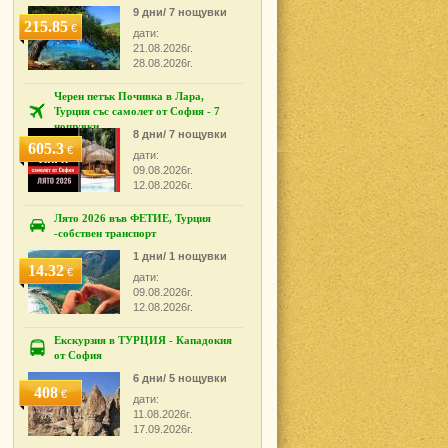
9 дни/ 7 нощувки
215.85
€
дати:
21.08.2026г.
28.08.2026г.
Черен петък Почивка в Лара,
Турция със самолет от София - 7
нощувки
8 дни/ 7 нощувки
605.3
€
дати:
09.08.2026г.
12.08.2026г.
Лято 2026 във ФЕТИЕ, Турция
-собствен транспорт
1 дни/ 1 нощувки
14.32
€
дати:
09.08.2026г.
12.08.2026г.
Екскурзия в ТУРЦИЯ - Кападокия
от София
6 дни/ 5 нощувки
408
€
дати:
11.08.2026г.
17.09.2026г.