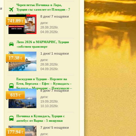
Черен петък Почивка в Лара,
аш
Турция със самолет от Пловдив - 7
нощувки
8 дни/ 7 нощувки
741.89
€
дати:
28.08.2026г.
04.09.2026г.
Лято 2026 в МАРМАРИС, Турция
-собствен транспорт
1 дни/ 1 нощувки
17.38
€
дати:
28.08.2026г.
04.09.2026г.
Екскурзия в Турция - Перлите на
Егея, Бергама – Ефес – Кушадасъ –
Бодрум – Мармарис – Памуккале –
8 дни/ 7 нощувки
Измир
613
€
дати:
19.09.2026г.
10.10.2026г.
Почивка в Кушадасъ, Турция с
автобус от Варна - 5 нощувки
7 дни/ 5 нощувки
177.94
€
дати: