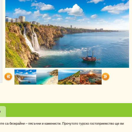
я
ете са безкрайни – пясъчни и каменисти. Прочутото турско гостоприемство ще ви