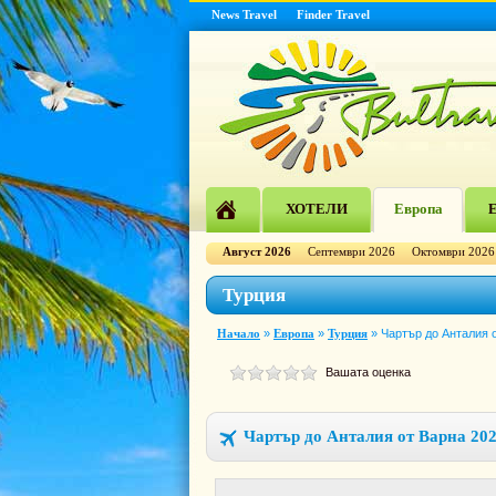
News Travel
Finder Travel
ХОТЕЛИ
Европа
Е
Август 2026
Септември 2026
Октомври 2026
Турция
Начало
»
Европа
»
Турция
»
Чартър до Анталия о
Вашата оценка
Чартър до Анталия от Варна 202