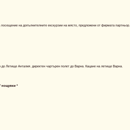
а посещение на допълнителните екскурзии на място, предложени от фирмата партньор.
 до Летище Анталия. директен чартърен полет до Варна. Кацане на летище Варна.
7 нощувки *