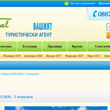
Без такса резервация
Вдъхнов
кзотика
България
Празници
Круизи
Самолетни
Ноември 2026
Декември 2026
Януари 2027
Февруари 2027
Март 2027
Апри
т Варна 2025/2026 - 5 нощувки
5/2026 - 5 нощувки