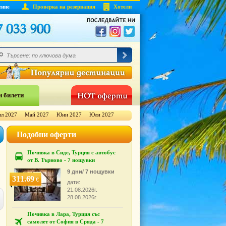
ение
Проверка на резервация
Хотели
 билети
л 2027
Май 2027
Юни 2027
Юли 2027
Подобни оферти
Почивка в Сиде, Турция с автобус
от В. Търново - 7 нощувки
9 дни/ 7 нощувки
311.69
€
дати:
21.08.2026г.
28.08.2026г.
Почивка в Лара, Турция със
самолет от София в Сряда - 7