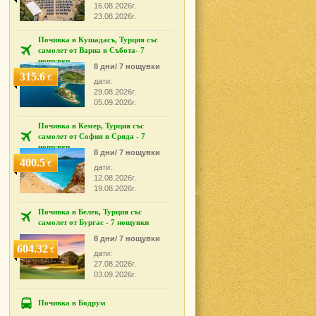
16.08.2026г.
23.08.2026г.
Почивка в Кушадасъ, Турция със
самолет от Варна в Събота- 7
нощувки
8 дни/ 7 нощувки
315.6
€
дати:
29.08.2026г.
05.09.2026г.
Почивка в Кемер, Турция със
самолет от София в Сряда - 7
нощувки
8 дни/ 7 нощувки
400.5
€
дати:
12.08.2026г.
19.08.2026г.
Почивка в Белек, Турция със
самолет от Бургас - 7 нощувки
8 дни/ 7 нощувки
604.32
€
дати:
27.08.2026г.
03.09.2026г.
Почивка в Бодрум