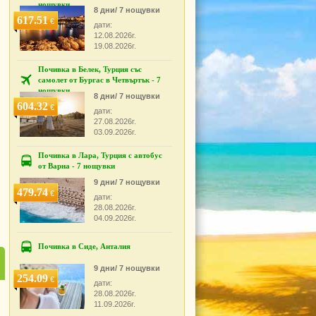
нощувки
8 дни/ 7 нощувки
617.51
€
дати:
12.08.2026г.
19.08.2026г.
Почивка в Белек, Турция със
самолет от Бургас в Четвъртък - 7
нощувки
8 дни/ 7 нощувки
604.32
€
дати:
27.08.2026г.
03.09.2026г.
Почивка в Лара, Турция с автобус
от Варна - 7 нощувки
9 дни/ 7 нощувки
479.74
€
дати:
28.08.2026г.
04.09.2026г.
Почивка в Сиде, Анталия
9 дни/ 7 нощувки
254.09
€
дати:
28.08.2026г.
11.09.2026г.