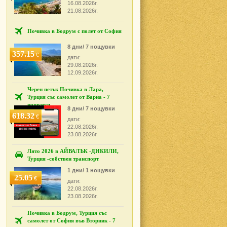
16.08.2026г.
21.08.2026г.
Почивка в Бодрум с полет от София
8 дни/ 7 нощувки
357.15
€
дати:
29.08.2026г.
12.09.2026г.
Черен петък Почивка в Лара,
Турция със самолет от Варна - 7
нощувки
8 дни/ 7 нощувки
618.32
€
дати:
22.08.2026г.
23.08.2026г.
Лято 2026 в АЙВАЛЪК -ДИКИЛИ,
Турция -собствен транспорт
1 дни/ 1 нощувки
25.05
€
дати:
22.08.2026г.
23.08.2026г.
Почивка в Бодрум, Турция със
самолет от София във Вторник - 7