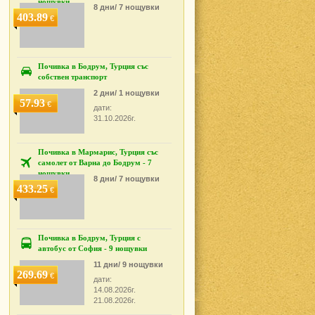
нощувки
8 дни/ 7 нощувки
403.89
€
Почивка в Бодрум, Турция със
собствен транспорт
2 дни/ 1 нощувки
57.93
€
дати:
31.10.2026г.
Почивка в Мармарис, Турция със
самолет от Варна до Бодрум - 7
нощувки
8 дни/ 7 нощувки
433.25
€
Почивка в Бодрум, Турция с
автобус от София - 9 нощувки
11 дни/ 9 нощувки
269.69
€
дати:
14.08.2026г.
21.08.2026г.