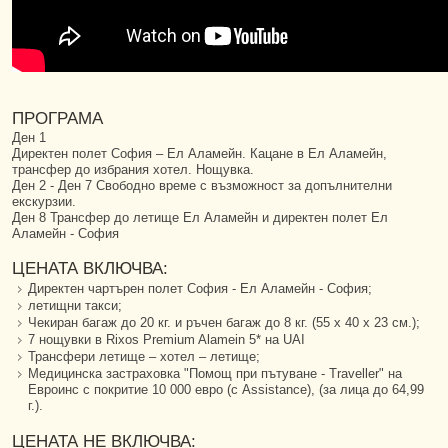
ПРОГРАМА
Ден 1
Директен полет София – Ел Аламейн. Кацане в Ел Аламейн,
трансфер до избрания хотел. Нощувка.
Ден 2 - Ден 7 Свободно време с възможност за допълнителни
екскурзии.
Ден 8 Трансфер до летище Ел Аламейн и директен полет Ел
Аламейн - София
ЦЕНАТА ВКЛЮЧВА:
Директен чартърен полет София - Ел Аламейн - София;
летищни такси;
Чекиран багаж до 20 кг. и ръчен багаж до 8 кг. (55 х 40 х 23 см.);
7 нощувки в Rixos Premium Alamein 5* на UAI
Трансфери летище – хотел – летище;
Медицинска застраховка "Помощ при пътуване - Traveller" на
Евроинс с покритие 10 000 евро (с Assistance), (за лица до 64,99
г.).
ЦЕНАТА НЕ ВКЛЮЧВА: