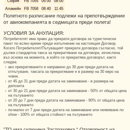
София
FB 7055
05:00
08:00
Аламейн
FB 7058
08:40
11:45
Полетното разписание подлежи на препотвърждение
от авиокомпанията в седмицата преди полета!
УСЛОВИЯ ЗА АНУЛАЦИЯ:
Потребителят има право да прекрати договора за туристически
пакет по всяко време преди изпълнение на настоящия Договор.
Когато Потребителят/Пътуващият прекрати договора съгласно, той
дължи стандартна такса за прекратяване на договора, изчислена
въз основа на момента, в който се прекратява договорът, както
следва:
ако прекратяването е направено до 30 дни преди датата на
отпътуване, таксата за прекратяване е в размер на 30 евро на
човек.
от 45 до 31 дни преди датата на заминаване - в размера на
депозита
от 30 до 21 дни преди датата на заминаване - 50% от общата цена
на пътуването
от 20 до 7 дни преди датата на заминаване - 80% от общата цена
на пътуването
по-малко от 7 дни преди датата на заминаване или неявяване
no
show
- 100% от общата стойност на пътуването
”ТО има сключена Застраховка “ Отговорност на