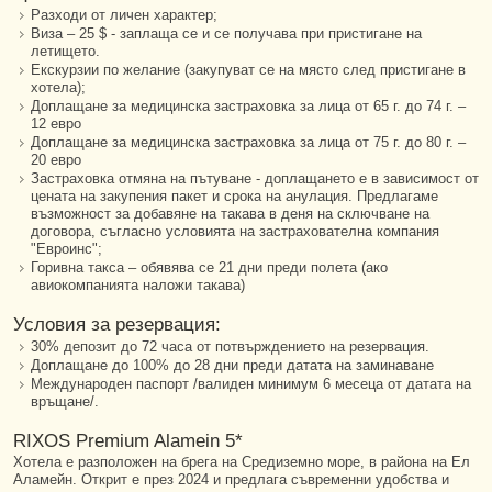
Разходи от личен характер;
Виза – 25 $ - заплаща се и се получава при пристигане на
летището.
Екскурзии по желание (закупуват се на място след пристигане в
хотела);
Доплащане за медицинска застраховка за лица от 65 г. до 74 г. –
12 евро
Доплащане за медицинска застраховка за лица от 75 г. до 80 г. –
20 евро
Застраховка отмяна на пътуване - доплащането е в зависимост от
цената на закупения пакет и срока на анулация. Предлагаме
възможност за добавяне на такава в деня на сключване на
договора, съгласно условията на застрахователна компания
"Евроинс";
Горивна такса – обявява се 21 дни преди полета (ако
авиокомпанията наложи такава)
Условия за резервация:
30% депозит до 72 часа от потвърждението на резервация.
Доплащане до 100% до 28 дни преди датата на заминаване
Международен паспорт /валиден минимум 6 месеца от датата на
връщане/.
RIXOS Premium Alamein 5*
Хотела е разположен на брега на Средиземно море, в района на Ел
Аламейн. Открит е през 2024 и предлага съвременни удобства и