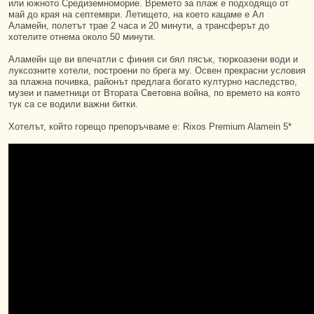
или южното Средиземноморие. Времето за плаж е подходящо от
май до края на септември. Летището, на което кацаме е Ал
Аламейн, полетът трае 2 часа и 20 минути, а трансферът до
хотелите отнема около 50 минути.
Аламейн ще ви впечатли с финия си бял пясък, тюркоазени води и
луксозните хотели, построени по брега му. Освен прекрасни условия
за плажна почивка, районът предлага богато културно наследство,
музеи и паметници от Втората Световна война, по времето на която
тук са се водили важни битки.
Хотелът, който горещо препоръчваме е: Rixos Premium Alamein 5*