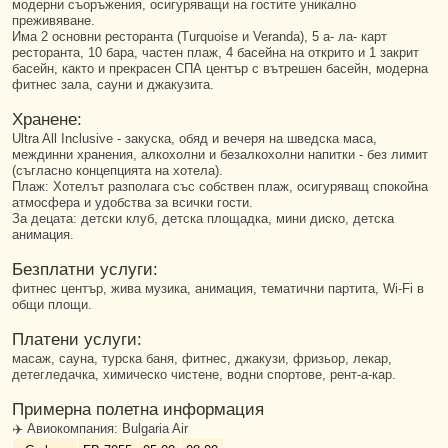
модерни съоръжения, осигуряващи на гостите уникално
преживяване.
Има 2 основни ресторанта (Turquoise и Veranda), 5 а- ла- карт
ресторанта, 10 бара, частен плаж, 4 басейна на открито и 1 закрит
басейн, както и прекрасен СПА център с вътрешен басейн, модерна
фитнес зала, сауни и джакузита.
Хранене:
Ultra All Inclusive - закуска, обяд и вечеря на шведска маса,
междинни хранения, алкохолни и безалкохолни напитки - без лимит
(съгласно концепцията на хотела).
Плаж: Хотелът разполага със собствен плаж, осигуряващ спокойна
атмосфера и удобства за всички гости.
За децата: детски клуб, детска площадка, мини диско, детска
анимация.
Безплатни услуги:
фитнес център, жива музика, анимация, тематични партита, Wi-Fi в
общи площи.
Платени услуги:
масаж, сауна, турска баня, фитнес, джакузи, фризьор, лекар,
детегледачка, химическо чистене, водни спортове, рент-а-кар.
Примерна полетна информация
✈️ Авиокомпания: Bulgaria Air