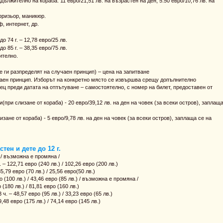
ължително на кораба: 11 евро/21,51 лв. на възрастен на ден, 5.50 евро/10,76 лв. на
фризьор, маникюр.
, интернет, др.
о 74 г. – 12,78 евро/25 лв.
о 85 г. – 38,35 евро/75 лв.
ително.
 ги разпределят на случаен принцип) – цена на запитване
чаен принцип. Изборът на конкретно място се извършва срещу допълнително
ц преди датата на отпътуване – самостоятелно, с номер на билет, предоставен от
(при слизане от кораба) - 20 евро/39,12 лв. на ден на човек (за всеки остров), заплащ
изане от кораба) - 5 евро/9,78 лв. на ден на човек (за всеки остров), заплаща се на
тен и дете до 12 г.
./ възможна е промяна /
– 122,71 евро (240 лв.) / 102,26 евро (200 лв.)
,79 евро (70 лв.) / 25,56 евро(50 лв.)
100 лв.) / 43,46 евро (85 лв.) / възможна е промяна /
(180 лв.) / 81,81 евро (160 лв.)
 – 48,57 евро (95 лв.) / 33,23 евро (65 лв.)
48 евро (175 лв.) / 74,14 евро (145 лв.)