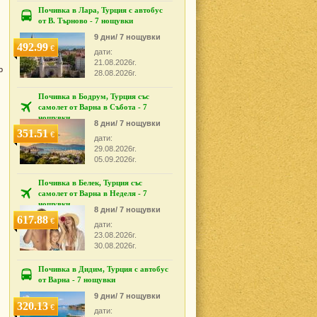
Почивка в Лара, Турция с автобус
от В. Търново - 7 нощувки
9 дни/ 7 нощувки
492.99
€
дати:
21.08.2026г.
о
28.08.2026г.
Почивка в Бодрум, Турция със
самолет от Варна в Събота - 7
нощувки
8 дни/ 7 нощувки
351.51
€
дати:
29.08.2026г.
05.09.2026г.
Почивка в Белек, Турция със
самолет от Варна в Неделя - 7
нощувки
8 дни/ 7 нощувки
617.88
€
дати:
23.08.2026г.
30.08.2026г.
Почивка в Дидим, Турция с автобус
от Варна - 7 нощувки
9 дни/ 7 нощувки
320.13
€
дати: