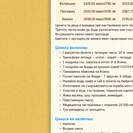
Вътрешна
1426,50 евро/2790 лв.
2019,60
Прозорец
1633,58 евро/3195 лв.
2387,73
Балкон
1838,09 евро/3595 лв.
2745,64
Цената за деца е валидна при настаняване като тр
Третото легло може да бъде разтегателно или спус
Вътрешните каюти нямат прозорци.
Каютите с прозорец не винаги имат гарантиран пъл
Цената включва:
Самолетни билети с летищни такси, 20 кг чеки
Трансфери летище – хотел – кораб – летище;
1 нощувка със закуска в хотел 3* в Атина;
7 нощувки на борда на круизен кораб COST
Панорамна обиколка на Атина;
Пълен пансион на борда – 7 закуски, 6 обяда,
Наливна вода, кафе и чай в зоната на бюфета
Използване на съоръженията на кораба като п
Участие в игри, състезания, тематични партит
Жива музика, шоу програми, анимация;
Пристанищни такси;
Медицинска застраховка с покритие 10 000 ев
Тур мениджър от агенцията.
Цената не включва:
Напитки.
Входни такси.