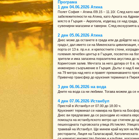
Програма
1 ден 04.06.2026 Атина
Полет София – Атина /09.15 – 11.10/. След като н
забележителности на Атина, като Арката на Адриа
място в Гърция – Акропола, издигащ се над града
сувенирни магазини и таверни. След екскурзията 
2 ден 05.06.2026 Атина
Днес може да останете в града или да дойдете на
градът, дал името си на Микенската цивилизация, 
порта от 13 в. пр.н.е. и крепостните стени, изгра
големия лечебен център в Гърция, посветен на бог
зрители и има запазена поразителна акустика до 
Коринтския залив. Мечтата за него датира от 6 в. 
инженерно съоръжение в Гърция. Дълъг е над 6 км,
на 79 метра над него и правят преминаването пре
Привечер трансфер до круизния терминал в Пирея,
3 ден 06.06.2026 на вода
Дните на вода са ни любими. Тогава можем да се 
4 ден 07.06.2026 Истанбул
Престой в Истанбул от 07.00 до 18.00 ч.
Круизният терминал се намира на брега на Босфор
Днес ви предлагаме да се разходим из новата евро
помощта на истанбулското метро ще стигнем до це
пешеходната търговската улица Истиклял. Улицата 
трамвай на Истанбул. Ще минем край музея на Ма
ресторанти, Лицея на Галатасарай, Католическата 
се намират множество барове и клубове, магазини