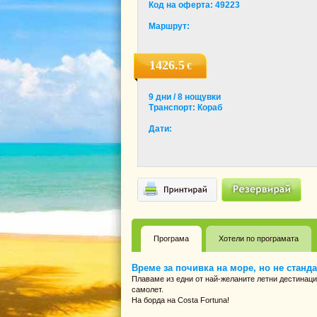
Код на оферта: 49223
Маршрут:
1426.5
€
9 дни / 8 нощувки
Транспорт: Кораб
Дати:
Програма
Хотели по програмата
Време за почивка на море, но не стандар
Плаваме из едни от най-желаните летни дестинации
самолет.
На борда на Costa Fortuna!