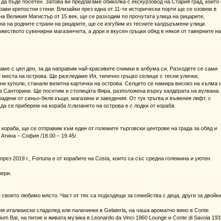
да бъде посетен. Затова ви предлагаме обиколка с екскурзовод на Стария град, който 
ави крепостни стени. Влизайки през една от 11-те исторически порти ще се озовем в
на Великия Магистър от 15 век, ще се разходим по прочутата улица на рицарите,
а на родните страни на рицарите, ще се изгубим из тесните калдъръмени улици.
еството сувенирни магазинчета, а дори и вкусен гръцки обяд в някоя от таверните на
аме с цял ден, за да направим най-красивите снимки в албума си. Разходете се сами
те места на острова. Ще разгледаме Ия, типично гръцко селище с тесни улички,
ни куполи, станали визитна картичка на острова. Селцето се намира високо на хълма 
на Санторини. Ще посетим и столицата Фира, разположена върху калдерата на вулкана.
радени от синьо-бели къщи, магазини и заведения. От тук тръгва и въжения лифт, с
да се приберем на кораба /слизането на острова е с лодки от кораба.
т кораба, ще се отправим към един от големите търговски центрове на града за обяд и
Атина – София /18.00 – 19.45/.
през 2019 г., Fortuna е от корабите на Costa, които са със средна големина и уютен
жери.
е своето любимо място. Част от тях са подходящи за семейства с деца, други за двойк
я италиански сладолед или палачинки в Gelateria, на чаша ароматно вино в Conte
ium Bar, на питие и живата музика в Leonardo da Vinci 1960 Lounge и Conte di Savoia 193