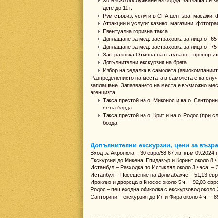
Хотелско обслужване на борда, заплаща се зад
дете до 11 г.
Рум сървиз, услуги в СПА центъра, масажи, 
Атракции и услуги: казино, магазини, фотограф
Евентуална горивна такса.
Доплащане за мед. застраховка за лица от 65 д
Доплащане за мед. застраховка за лица от 75 д
Застраховка Отмяна на пътуване – препоръч
Допълнителни екскурзии на брега
Избор на седалка в самолета (авиокомпаниите
Разпределението на местата в самолета е на слу
заплащане. Запазването на места е възможно месе
агенцията.
Такса престой на о. Миконос и на о. Санторини
се на борда
Такса престой на о. Крит и на о. Родос (при сл
борда
Допълнителни екскурзии, цени за възрас
Вход за Акропола – 30 евро/58,67 лв. към 09.2024 г
Екскурзия до Микена, Епидавър и Коринт около 8 ч. 
Истанбул – Разходка по Истиклял около 3 часа. – 35
Истанбул – Посещение на Долмабахче – 51,13 евро (
Ираклио и двореца в Кносос около 5 ч. – 92,03 евро 
Родос – пешеходна обиколка с екскурзовод около 3 ч.
Санторини – екскурзия до Ия и Фира около 4 ч. – 89,