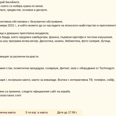
край басейните.
 в които се избира храна по меню.
лати, предястия, основни и десерти.
а и интимна обстановка с безупречно обслужване;
ември 2022 г., в който можете да се насладите на японското майсторство в приготвянет
ица и домашно приготвена моцарела;
а борда, което предлага хамбургери, фокача, пържени картофи и тестени изкушения.
на шоу програма всяка вечер. Дискотека, казино, библиотека, фото галерия, бутици,
имация за различни възрасти.
сажни стаи, козметични процедури, солариум, фитнес зала с оборудване от Technogym.
тваря /, вътрешни каюти, каюти за инвалиди. Всички с интерактивна ТВ, телефон, сейф,
жни са промени, следете официалния сайт на кораба.
ostacruises.com/
нична каюта
3-ти взр. в каюта
Дете до 17.99 г.