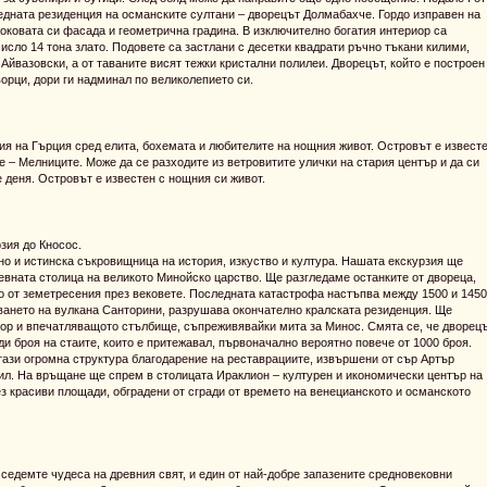
едната резиденция на османските султани – дворецът Долмабахче. Гордо изправен на
роковата си фасада и геометрична градина. В изключително богатия интериор са
число 14 тона злато. Подовете са застлани с десетки квадрати ръчно тъкани килими,
 Айвазовски, а от таваните висят тежки кристални полилеи. Дворецът, който е построен
орци, дори ги надминал по великолепието си.
я на Гърция сред елита, бохемата и любителите на нощния живот. Островът е извест
се – Мелниците. Може да се разходите из ветровитите улички на стария център и да си
е деня. Островът е известен с нощния си живот.
зия до Кносос.
 но и истинска съкровищница на история, изкуство и култура. Нашата екскурзия ще
ревната столица на великото Минойско царство. Ще разгледаме останките от двореца,
тно от земетресения през вековете. Последната катастрофа настъпва между 1500 и 1450
ригването на вулкана Санторини, разрушава окончателно кралската резиденция. Ще
вор и впечатляващото стълбище, съпреживявайки мита за Минос. Смята се, че дворец
и броя на стаите, които е притежавал, първоначално вероятно повече от 1000 броя.
ази огромна структура благодарение на реставрациите, извършени от сър Артър
тил. На връщане ще спрем в столицата Ираклион – културен и икономически център на
з красиви площади, обградени от сгради от времето на венецианското и османското
 седемте чудеса на древния свят, и един от най-добре запазените средновековни