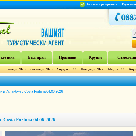
Без такса резервация
Вдъхнов
кзотика
България
Празници
Круизи
Самолетни
Ноември 2026
Декември 2026
Януари 2027
Февруари 2027
Март 2027
Апри
и и Истанбул с Costa Fortuna 04.06.2026
 Costa Fortuna 04.06.2026