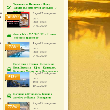
Черен петък Почивка в Лара,
Турция със самолет от Пловдив - 7
нощувки
то
8 дни/ 7 нощувки
741.89
ъс
€
дати:
28.08.2026г.
04.09.2026г.
Лято 2026 в МАРМАРИС, Турция
-собствен транспорт
0
1 дни/ 1 нощувки
17.38
€
дати:
28.08.2026г.
04.09.2026г.
Екскурзия в Турция - Перлите на
Егея, Бергама – Ефес – Кушадасъ –
Бодрум – Мармарис – Памуккале –
8 дни/ 7 нощувки
Измир
613
€
дати:
19.09.2026г.
10.10.2026г.
Почивка в Кушадасъ, Турция с
а
автобус от Варна - 5 нощувки
т
7 дни/ 5 нощувки
177.94
€
дати: