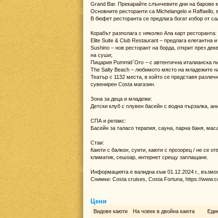
Grand Bar. Прекарайте слънчевите дни на барове 
Основните ресторанти са Michelangelo и Raffaello,
В бюфет ресторанта се предлага богат избор от са
Корабът разполага с няколко Ала карт ресторанта:
Elite Suite & Club Restaurant – предлага елегантн
Sushino – нов ресторант на борда, открит през дек
на суши;
Пицария Pummid`Oro – с автентична италианска п
The Salty Beach – любимото място на младежите н
Театър с 1132 места, в който се представя различ
сувенирен Costa магазин.
Зона за деца и младежи:
Детски клуб с плувен басейн с водна пързалка, ан
СПА и релакс:
Басейн за таласо терапия, сауна, парна баня, ма
Стаи:
Каюти с балкон, суити, каюти с прозорец / не се о
климатик, сешоар, интернет срещу заплащане.
Информацията е валидна към 01.12.2024 г., възмо
Снимки: Costa cruises, Costa Fortuna, https://www.c
Цени
Видове каюти
На човек в двойна каюта
Еди