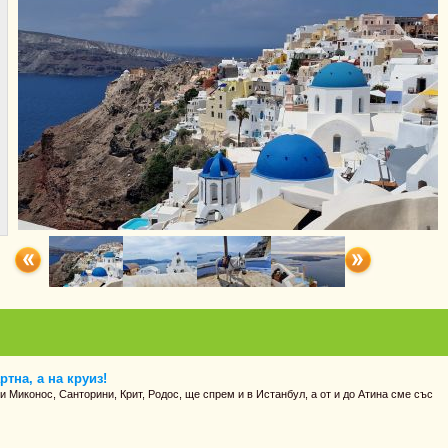
тна, а на круиз!
 Миконос, Санторини, Крит, Родос, ще спрем и в Истанбул, а от и до Атина сме със