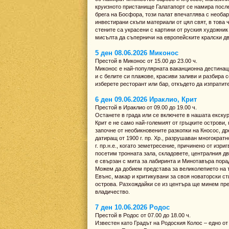
круизното пристанище Галатапорт се намира посл
брега на Босфора, този палат впечатлява с необа
инвестирани скъпи материали от цял свят, в това 
стените са украсени с картини от руския художник
мисълта да съперничи на европейските кралски дв
5 ден 08.06.2026 Миконос
Престой в Миконос от 15.00 до 23.00 ч.
Миконос е най-популярната ваканционна дестинаци
и с белите си плажове, красиви заливи и разбира 
изберете ресторант или бар, откъдето да изпратит
6 ден 09.06.2026 Ираклио, Крит
Престой в Ираклио от 09.00 до 19.00 ч.
Останете в града или се включете в нашата екскур
Крит е не само най-големият от гръцките острови,
започне от необикновените разкопки на Кносос, д
датиращ от 1900 г. пр. Хр., разрушаван многокра
г. пр.н.е., когато земетресение, причинено от из
посетим тронната зала, складовете, централния д
е свързан с мита за лабиринта и Минотавъра порад
Можем да добием представа за великолепието на т
Евънс, макар и критикувани за своя новаторски с
острова. Разхождайки се из центъра ще минем пре
владичество.
7 ден 10.06.2026 Родос
Престой в Родос от 07.00 до 18.00 ч.
Известен като Градът на Родоския Колос – едно от