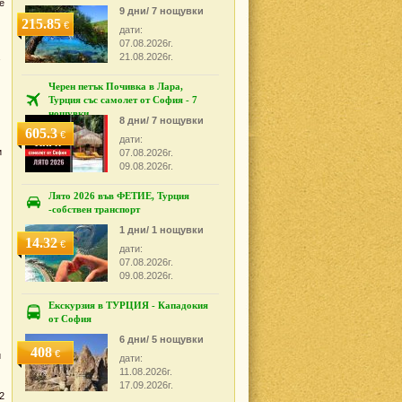
е
9 дни/ 7 нощувки
215.85
€
дати:
07.08.2026г.
21.08.2026г.
Черен петък Почивка в Лара,
Турция със самолет от София - 7
нощувки
8 дни/ 7 нощувки
605.3
€
дати:
и
07.08.2026г.
09.08.2026г.
Лято 2026 във ФЕТИЕ, Турция
-собствен транспорт
1 дни/ 1 нощувки
14.32
€
дати:
07.08.2026г.
09.08.2026г.
Екскурзия в ТУРЦИЯ - Кападокия
от София
6 дни/ 5 нощувки
408
€
и
дати:
11.08.2026г.
17.09.2026г.
2