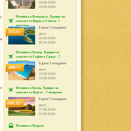
16.08.2026г.
23.08.2026г.
Почивка в Кушадасъ, Турция със
 с
самолет от Варна в Събота- 7
нощувки
8 дни/ 7 нощувки
315.6
€
дати:
29.08.2026г.
ен
05.09.2026г.
Почивка в Кемер, Турция със
самолет от София в Сряда - 7
нощувки
8 дни/ 7 нощувки
400.5
€
дати:
12.08.2026г.
19.08.2026г.
ът
Почивка в Белек, Турция със
самолет от Бургас - 7 нощувки
8 дни/ 7 нощувки
604.32
€
дати:
27.08.2026г.
03.09.2026г.
Почивка в Бодрум