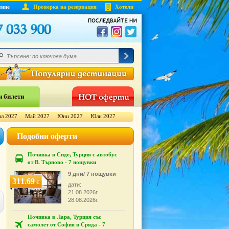
ение
Проверка на резервация
Хотели
 билети
л 2027
Май 2027
Юни 2027
Юли 2027
Подобни оферти
Почивка в Сиде, Турция с автобус
от В. Търново - 7 нощувки
9 дни/ 7 нощувки
311.69
€
дати:
21.08.2026г.
28.08.2026г.
Почивка в Лара, Турция със
самолет от София в Сряда - 7