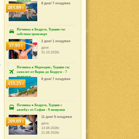
нощувки
8 дни/ 7 нощувки
403.89
€
Почивка в Бодрум, Турция със
собствен транспорт
2 дни/ 1 нощувки
57.93
€
дати:
31.10.2026г.
а
Почивка в Мармарис, Турция със
самолет от Варна до Бодрум - 7
нощувки
8 дни/ 7 нощувки
433.25
€
Почивка в Бодрум, Турция с
автобус от София - 9 нощувки
11 дни/ 9 нощувки
269.69
€
дати:
14.08.2026г.
21.08.2026г.