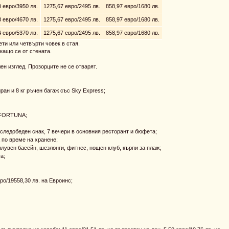
 евро/3950 лв.
1275,67 евро/2495 лв.
858,97 евро/1680 лв.
 евро/4670 лв.
1275,67 евро/2495 лв.
858,97 евро/1680 лв.
 евро/5370 лв.
1275,67 евро/2495 лв.
858,97 евро/1680 лв.
ети или четвърти човек в стая.
кащо се от стената.
ен изглед. Прозорците не се отварят.
ран и 8 кг ръчен багаж със Sky Express;
A FORTUNA;
 следобеден снак, 7 вечери в основния ресторант и бюфета;
 по време на хранене;
лувен басейн, шезлонги, фитнес, нощен клуб, кърпи за плаж;
а;
ро/19558,30 лв. на Евроинс;