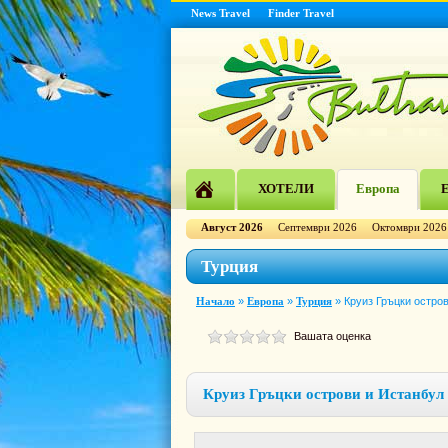
News Travel
Finder Travel
ХОТЕЛИ
Европа
Е
Август 2026
Септември 2026
Октомври 2026
Турция
Начало
»
Европа
»
Турция
»
Круиз Гръцки остров
Вашата оценка
Круиз Гръцки острови и Истанбул с