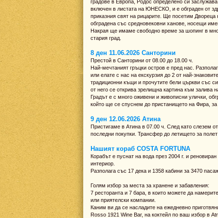
градове в Европа, Родос определено си заслужава 
включен в листата на ЮНЕСКО, и е обграден от здр
приказния свят на рицарите. Ще посетим Двореца 
обградена със средновековни ханове, носещи имен
Накрая ще имаме свободно време за шопинг в множ
стария град.
8 ден 11.06.2026 Санторини
Престой в Санторини от 08.00 до 18.00 ч.
Най-мечтаният гръцки остров е пред нас. Разполаг
или елате с нас на екскурзия до 2 от най-знакови
традиционни къщи и прочутите бели църкви със си
от него се открива зрелищна картина към залива 
Градът е с много оживени и живописни улички, обг
който ще се спуснем до пристанището на Фира, за 
9 ден 12.06.2026 Атина
Пристигаме в Атина в 07.00 ч. След като слезем о
последни покупки. Трансфер до летището за полет 
Нашият кораб COSTA FORTUNA
Корабът е пуснат на вода през 2004 г. и реновиран 
интериор.
Разполага със 17 дека и 1358 кабини за 3470 паса
Голям избор за места за хранене и забавления:
7 ресторанта и 7 бара, в които можете да намерит
или приятелски компании.
Каним ви да се насладите на ежедневно приготвяни
Rosso 1921 Wine Bar, на коктейл по ваш избор в Atr