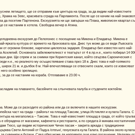
апуснем летището, ще се отправим към центъра на града, за да видим най-известните
н, Храма на Зевс, красивата сграда на Парламента. После ще се качим на най-знаково
, за да посетим Партенона. Екскурзията ни ще завърши на Плака, живописен квартал с
ще се настаним в хотела. Свободна вечер в Атина.
 целодневна екскурзия до Пелопонес с посещение на Микена и Епидавър. Микена е
най-ярката култура от времето на бронзовата ера. Днес тук може да се види Лъвската
дени от огромни блокове, наречени циклопска зидария. Епидавър бил известен като най-
а Асклепий. Основната забележителност е театърът от 4 в.пр.н.е., които побирал 14 00
наши дни. Ще спрем и за снимки при Коринтския канал, който свързва Сароническия с
преди н.е., но реалното му осъществяване става през 18 в. Днес това е най-голямото
 широк 21 м. и дълбок 8 м. Най-впечатляващи се отвесните скали, които се извисяват
з него особено зрелищно.
 за да се настаним на кораба. Отплаваме в 23.00 ч.
насладим на плаването, басейните на слънчевата палуба и студените коктейли.
а. Може да се разходите из района или да се включите в нашите екскурзии.
пейска част на града – районът на площад Таксим, улица Истиклял и кулата Галата. С
нтъра на мегаполиса – Таксим. Това е най-известният площад в града, от който тръгв
е обградена от магазини, кафенета и ресторанти, а по средата ѝ минава носталгичния
дам Тюсо, ще видим историческия Чичек пасаж – закрита аркада с традиционни
църква Свети Антоний от Падуа /отвън/, генуезката кула Галата. В района около кулата
 за сувенири и бутици. След обяд може да направите още едно посещение. Недалеч от