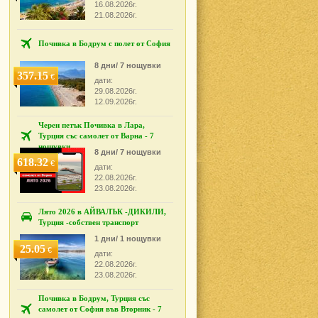
16.08.2026г.
21.08.2026г.
Почивка в Бодрум с полет от София
8 дни/ 7 нощувки
357.15
€
дати:
29.08.2026г.
12.09.2026г.
Черен петък Почивка в Лара,
Турция със самолет от Варна - 7
нощувки
8 дни/ 7 нощувки
618.32
€
дати:
22.08.2026г.
23.08.2026г.
Лято 2026 в АЙВАЛЪК -ДИКИЛИ,
Турция -собствен транспорт
1 дни/ 1 нощувки
25.05
€
дати:
22.08.2026г.
23.08.2026г.
Почивка в Бодрум, Турция със
самолет от София във Вторник - 7